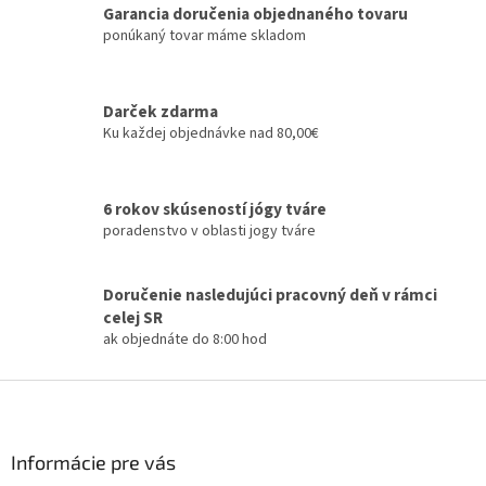
p
Garancia doručenia objednaného tovaru
r
ponúkaný tovar máme skladom
v
k
y
Darček zdarma
v
Ku každej objednávke nad 80,00€
ý
p
i
s
6 rokov skúseností jógy tváre
u
poradenstvo v oblasti jogy tváre
Doručenie nasledujúci pracovný deň v rámci
celej SR
ak objednáte do 8:00 hod
Z
á
p
ä
Informácie pre vás