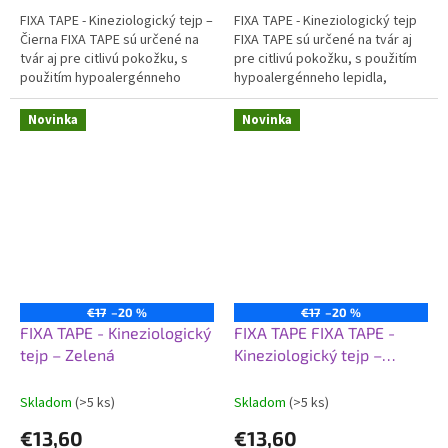
FIXA TAPE - Kineziologický tejp –
FIXA TAPE - Kineziologický tejp
Čierna FIXA TAPE sú určené na
FIXA TAPE sú určené na tvár aj
tvár aj pre citlivú pokožku, s
pre citlivú pokožku, s použitím
použitím hypoalergénneho
hypoalergénneho lepidla,
lepidla. Zaisťujú tak optimálnu
zaisťujú tak optimálnu podporu
podporu bez...
bez...
Novinka
Novinka
€17
–20 %
€17
–20 %
FIXA TAPE - Kineziologický
FIXA TAPE FIXA TAPE -
tejp – Zelená
Kineziologický tejp –
Ružová
Skladom
(>5 ks)
Skladom
(>5 ks)
€13,60
€13,60