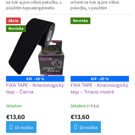
na tvár aj pre citlivú pokožku, s
určené na tvár aj pre citlivú
použitím hypoalergénneho
pokožku, s použitím
lepidla, zaisťujú tak optimálnu
hypoalergénneho lepidla,
podporu bez...
zaisťujú tak optimálnu
Akcia
Novinka
podporu...
Novinka
€17
–20 %
€17
–20 %
FIXA TAPE - Kineziologický
FIXA TAPE - Kineziologický
tejp – Čierna
tejp – Tmavo modrá
Skladom
Skladom
(>5 ks)
€13,60
€13,60
Do košíka
Do košíka