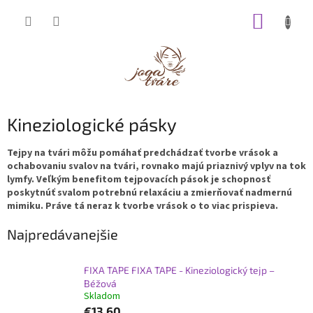
Prejsť
NÁKUP
na
obsah
KOŠÍK
Kineziologické pásky
Tejpy na tvári môžu pomáhať predchádzať tvorbe vrások a
ochabovaniu svalov na tvári, rovnako majú priaznivý vplyv na tok
lymfy. Veľkým benefitom tejpovacích pások je schopnosť
poskytnúť svalom potrebnú relaxáciu a zmierňovať nadmernú
mimiku. Práve tá neraz k tvorbe vrások o to viac prispieva.
Najpredávanejšie
FIXA TAPE FIXA TAPE - Kineziologický tejp –
Béžová
Skladom
€13,60