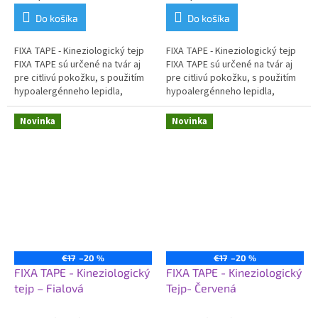
Do košíka
Do košíka
FIXA TAPE - Kineziologický tejp
FIXA TAPE - Kineziologický tejp
FIXA TAPE sú určené na tvár aj
FIXA TAPE sú určené na tvár aj
pre citlivú pokožku, s použitím
pre citlivú pokožku, s použitím
hypoalergénneho lepidla,
hypoalergénneho lepidla,
zaisťujú tak optimálnu podporu
zaisťujú tak optimálnu podporu
bez...
bez...
Novinka
Novinka
€17
–20 %
€17
–20 %
FIXA TAPE - Kineziologický
FIXA TAPE - Kineziologický
tejp – Fialová
Tejp- Červená