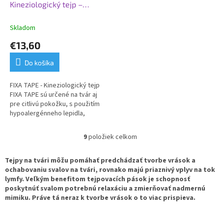
Kineziologický tejp –
Béžová
Skladom
€13,60
Do košíka
FIXA TAPE - Kineziologický tejp
FIXA TAPE sú určené na tvár aj
pre citlivú pokožku, s použitím
hypoalergénneho lepidla,
zaisťujú tak optimálnu podporu
bez...
9
položiek celkom
O
v
l
Tejpy na tvári môžu pomáhať predchádzať tvorbe vrások a
á
ochabovaniu svalov na tvári, rovnako majú priaznivý vplyv na tok
d
lymfy. Veľkým benefitom tejpovacích pások je schopnosť
a
poskytnúť svalom potrebnú relaxáciu a zmierňovať nadmernú
c
mimiku. Práve tá neraz k tvorbe vrások o to viac prispieva.
i
e