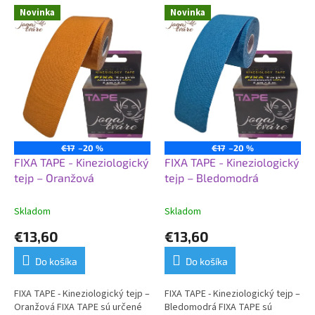
r
V
Novinka
Novinka
o
ý
d
p
u
i
k
s
t
p
o
r
v
o
d
u
€17
–20 %
€17
–20 %
k
FIXA TAPE - Kineziologický
FIXA TAPE - Kineziologický
t
tejp – Oranžová
tejp – Bledomodrá
o
v
Skladom
Skladom
€13,60
€13,60
Do košíka
Do košíka
FIXA TAPE - Kineziologický tejp –
FIXA TAPE - Kineziologický tejp –
Oranžová FIXA TAPE sú určené
Bledomodrá FIXA TAPE sú