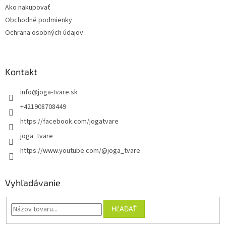
t
Ako nakupovať
i
Obchodné podmienky
e
Ochrana osobných údajov
Kontakt
info
@
joga-tvare.sk
+421908708449
https://facebook.com/jogatvare
joga_tvare
https://www.youtube.com/@joga_tvare
Vyhľadávanie
HĽADAŤ