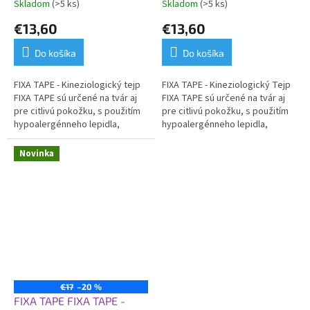
Skladom
(>5 ks)
Skladom
(>5 ks)
€13,60
€13,60
Do košíka
Do košíka
FIXA TAPE - Kineziologický tejp
FIXA TAPE - Kineziologický Tejp
FIXA TAPE sú určené na tvár aj
FIXA TAPE sú určené na tvár aj
pre citlivú pokožku, s použitím
pre citlivú pokožku, s použitím
hypoalergénneho lepidla,
hypoalergénneho lepidla,
zaisťujú tak optimálnu podporu
zaisťujú tak optimálnu podporu
bez...
bez...
Novinka
€17
–20 %
FIXA TAPE FIXA TAPE -