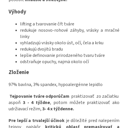
Výhody
lifting a tvarovanie čŕt tváre
redukuje nosovo-rohové záhyby, vrásky a mračné
linky
vyhladzujú vrásky okolo úst, očí, čela a krku
redukujú dvojitú bradu
lepšie definovanie prirodzeného tvaru tváre
odstraňuje opuchy, najmä okolo očí
Zloženie
97% bavlna, 3% spandex, hypoalergénne lepidlo
Tejpovanie tváre odporúčam
praktizovať zo začiatku
aspoň
3 - 4 týždne
, potom môžete praktizovať ako
udržiavací režim,
3- 4 x týždenne.
Pre lepší a trvalejší účinok
je dôležité pred nalepením
tejpov najskôr
kritickú oblasť premasírovať a