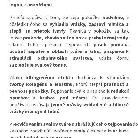
jogou
, či
masážami
.
Princíp spočíva v tom, že tejp pokožku
nadvihne
, v
dôsledku čoho sa
vyhladia vrásky, zastaví mimika a
zlepší sa prietok lymfy
. Tkanivá v pokožke sa tak
lepšie
prekrvia, zbavia sa toxínov
a
prebytočnej vody
.
Okrem toho aplikácia tejpovacích pások
pomáha
uvoľniť napätie v oblasti tváre a krku, prispieva k
stimulácii ochabnutého svalstva
, vďaka čomu
sa
zlepšuje svalový tonus
.
Vďaka
liftingovému efektu
dochádza
k stimulácii
tvorby kolagénu a elastínu
, ktorý zlepší
pružnosť a
pevnosť pokožky
. Tejpovanie tváre prispieva
k redukcií
opuchov a kruhov pod očami
. Pri pravidelnom
používaní ostávajú
jemné vrásky vyhladené a hlboké
vrásky menej viditeľné
.
Precvičovaním
svalov
tváre
a
skrášľujúceho
tejpovania
do
zázračne zodvihnúť uvoľnené
svaly
čím naša
tvár
bude
pôsobiť
mladšie a sviežejšie.