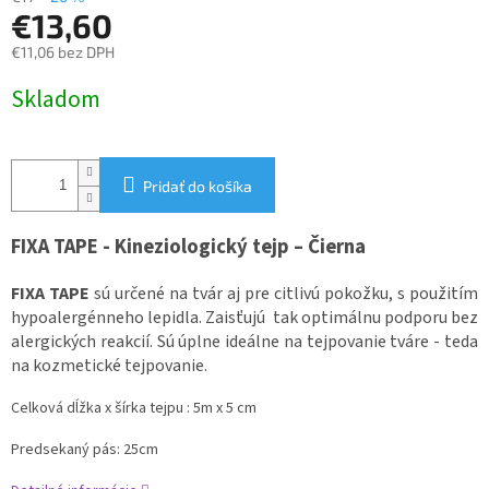
€13,60
€11,06 bez DPH
Jednotková
Skladom
cena:
Pridať do košíka
FIXA TAPE - Kineziologický tejp – Čierna
FIXA TAPE
sú určené na tvár aj pre citlivú pokožku, s použitím
hypoalergénneho lepidla. Zaisťujú tak optimálnu podporu bez
alergických reakcií. Sú úplne ideálne na tejpovanie tváre - teda
na kozmetické tejpovanie.
Celková dĺžka x šírka tejpu : 5m x 5 cm
Predsekaný pás:
25cm