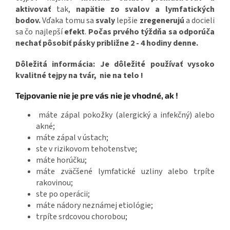
aktivovať
tak,
napätie
zo svalov a lymfatických
bodov.
Vďaka tomu sa
svaly
lepšie
zregenerujú
a docieli
sa čo najlepší
efekt
.
Počas prvého týždňa sa odporúča
nechať pôsobiť pásky približne 2 - 4 hodiny denne.
Dôležitá informácia: Je dôležité používať vysoko
kvalitné tejpy na tvár, nie na telo !
Tejpovanie nie je pre vás nie je vhodné, ak !
máte zápal pokožky (alergický a infekčný) alebo
akné;
máte zápal v ústach;
ste v rizikovom tehotenstve;
máte horúčku;
máte zväčšené lymfatické uzliny alebo trpíte
rakovinou;
ste po operácii;
máte nádory neznámej etiológie;
trpíte srdcovou chorobou;