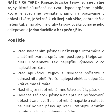
NAŠE FIXA TAPE
-
Kineziologické tejpy
sú
špeciálne
tejpy
, ktoré sú určené na
tvár
. Hypoalergénne lepidlo,
ktoré je špeciálne vyvinuté priamo na používanie v
oblasti tváre, je šetrné k
citlivej
pokožke
, dobre drží a
nelepí tak silno ako iné druhy tejpov, vďaka čomu je jeho
odlepovanie
jednoduchšie a bezpečnejšie.
Použitie
Pred nalepením pásky si naštudujte informácie o
anatómií tváre a správnom postupe pri tejpovaní
pleti. Dosiahnete tak najlepšie výsledky v čo
najkratšom čase.
Pred aplikáciou tejpov si dôkladne vyčistite a
odmastnite pleť. Pre čo najlepší efekt sa odporúča
krátka masáž tváre.
Nastrihajte si potrebné množstvo a dĺžky pások.
Odlepte začiatok pásky a nalepte na požadovanú
oblasť tváre, zvoľte si potrebné napätie a nalepte
na pleť koniec pásky. Aplikáciu zafixujte jemným
trením prstov po nalepenej páske.