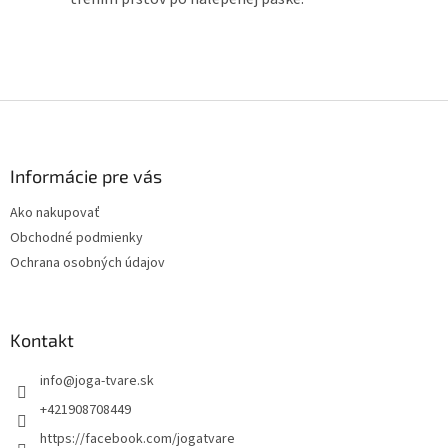
Z
á
p
ä
Informácie pre vás
t
Ako nakupovať
i
Obchodné podmienky
e
Ochrana osobných údajov
Kontakt
info
@
joga-tvare.sk
+421908708449
https://facebook.com/jogatvare