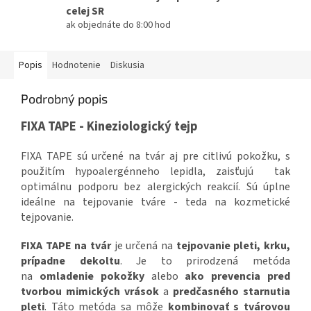
celej SR
ak objednáte do 8:00 hod
Popis
Hodnotenie
Diskusia
Podrobný popis
FIXA TAPE - Kineziologický tejp
FIXA TAPE sú určené na tvár aj pre citlivú pokožku, s
použitím hypoalergénneho lepidla, zaisťujú tak
optimálnu podporu bez alergických reakcií. Sú úplne
ideálne na tejpovanie tváre - teda na kozmetické
tejpovanie.
FIXA TAPE na tvár
je určená na
tejpovanie pleti, krku,
prípadne dekoltu
. Je to prirodzená metóda
na
omladenie pokožky
alebo
ako prevencia pred
tvorbou mimických vrások
a
predčasného starnutia
pleti
. Táto metóda sa môže
kombinovať s tvárovou