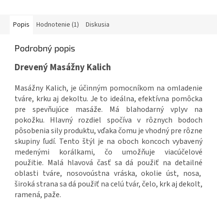
Popis
Hodnotenie (1)
Diskusia
Podrobný popis
Drevený Masážny Kalich
Masážny Kalich, je účinným pomocníkom na omladenie
tváre, krku aj dekoltu. Je to ideálna, efektívna pomôcka
pre spevňujúce masáže. Má blahodarný vplyv na
pokožku. Hlavný rozdiel spočíva v rôznych bodoch
pôsobenia sily produktu, vďaka čomu je vhodný pre rôzne
skupiny ľudí. Tento štýl je na oboch koncoch vybavený
medenými korálkami, čo umožňuje viacúčelové
použitie. Malá hlavová časť sa dá použiť na detailné
oblasti tváre, nosovoústna vráska, okolie úst, nosa,
široká strana sa dá použiť na celú tvár, čelo, krk aj dekolt,
ramená, paže.