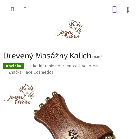
Prejsť
NÁKUP
na
obsah
KOŠÍK
Drevený Masážny Kalich
DMK/1
Priemerné
1 hodnotenie
Podrobnosti hodnotenia
Novinka
hodnotenie
Značka:
Face Cosmetics
produktu
je
5,0
z
5
hviezdičiek.