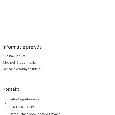
Z
á
p
ä
Informácie pre vás
t
Ako nakupovať
i
Obchodné podmienky
e
Ochrana osobných údajov
Kontakt
info
@
joga-tvare.sk
+421908708449
https://facebook.com/jogatvare