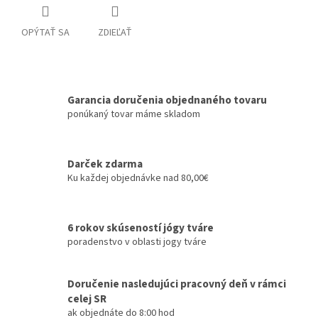
OPÝTAŤ SA
ZDIEĽAŤ
Garancia doručenia objednaného tovaru
ponúkaný tovar máme skladom
Darček zdarma
Ku každej objednávke nad 80,00€
6 rokov skúseností jógy tváre
poradenstvo v oblasti jogy tváre
Doručenie nasledujúci pracovný deň v rámci
celej SR
ak objednáte do 8:00 hod