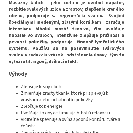
Masážny kalich - jeho cieľom je uvoľniť napätie,
rozbitie svalových uzlov a zrastov, zlepšenie krvného
obehu,
podporuje sa regenerácia svalov.
Svojimi
špeciálnymi medenými, zlatými korálkami zaručuje
intenzívnu hlbokú masáž tkaniva, čím uvoľňuje
napätie vo svaloch, intenzívne zlepšuje pružnosť a
pevnosť pokožky, podporuje činnosť lymfatického
systému. Používa sa na pozdvihnutie tvárových
svalov a redukciu vrások, odstránenie únavy, tým že
vytvára liftingový, dvíhací efekt.
Výhody
Zlepšuje krvný obeh
Zmierňuje zrasty tkanív, ktoré prispievajú k
vráskam alebo ochabnutiu pokožky
Zlepšuje tok energie
Uvoľňuje toxíny a stimuluje hlbokú relaxáciu
Viditeľne spevňuje a dvíha spodnú kontúru tváre a
čeľuste
Zjemňuje vrásky na tvári, krku, dekolte