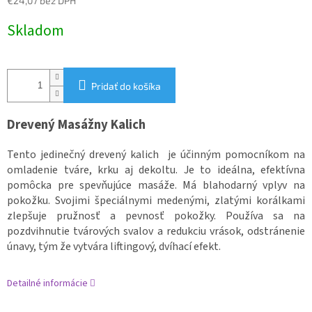
€24,07 bez DPH
Jednotková
Skladom
cena:
Pridať do košíka
Drevený Masážny Kalich
Tento jedinečný drevený kalich je účinným pomocníkom na
omladenie tváre, krku aj dekoltu. Je to ideálna, efektívna
pomôcka pre spevňujúce masáže. Má blahodarný vplyv na
pokožku. Svojimi špeciálnymi medenými, zlatými korálkami
zlepšuje pružnosť a pevnosť pokožky. Používa sa na
pozdvihnutie tvárových svalov a redukciu vrások, odstránenie
únavy, tým že vytvára liftingový, dvíhací efekt.
Detailné informácie