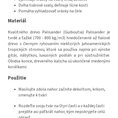
Dvíha tvárové svaly, definuje lícne kosti
Pomáha vyhladzovať vrásky na čele
Materiál
Kvalitného drevo Palisander (Guiboutia) Palisander je
tvrdé a ťažké (700 - 800 kg/m3) hnedočervené až fialové
drevo s čiernym ryhovaním niektorých juhoamerických
tropických stromov, ktoré sa používa najmä pri výrobe
gitár, nábytkov, luxusných podláh a pri sústružníctve.
Obidva konce, dreveného kalicha sú ukončené medenými
korálkami.
Použitie
Masírujte zdola nahor začnite dekoltom, krkom,
smerujte k tvári
Rozdeľte svoju tvár na štyri časti a v každej časti
prejdite asi päťkrát nahor, kým nepokryjete celú
oblasť