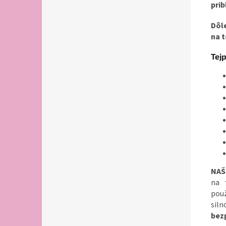
prib
Dôle
na t
Tejp
NAŠ
na
použ
siln
bez