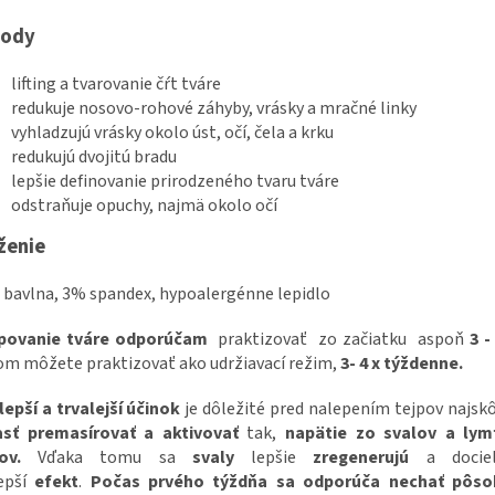
hody
lifting a tvarovanie čŕt tváre
redukuje nosovo-rohové záhyby, vrásky a mračné linky
vyhladzujú vrásky okolo úst, očí, čela a krku
redukujú dvojitú bradu
lepšie definovanie prirodzeného tvaru tváre
odstraňuje opuchy, najmä okolo očí
ženie
bavlna, 3% spandex, hypoalergénne lepidlo
jpovanie tváre odporúčam
praktizovať zo začiatku aspoň
3 -
m môžete praktizovať ako udržiavací režim,
3- 4 x týždenne.
lepší a trvalejší účinok
je dôležité pred nalepením tejpov najsk
asť premasírovať a aktivovať
tak,
napätie
zo svalov a lym
ov.
Vďaka tomu sa
svaly
lepšie
zregenerujú
a dociel
lepší
efekt
.
Počas prvého týždňa sa odporúča nechať pôso