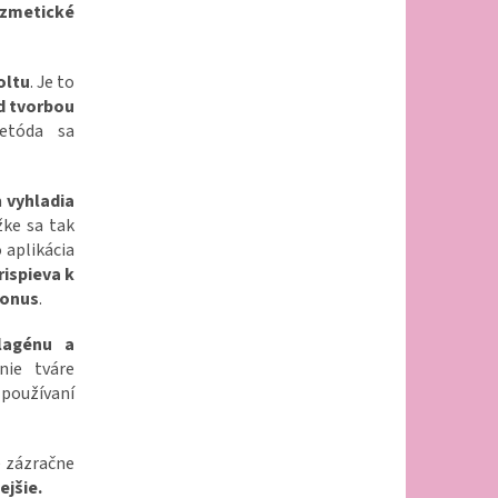
zmetické
oltu
. Je to
d tvorbou
etóda sa
a
vyhladia
žke sa tak
 aplikácia
rispieva k
tonus
.
olagénu a
nie tváre
 používaní
 zázračne
ejšie.