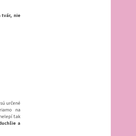
 tvár, nie
 sú určené
priamo na
 nelepí tak
duchšie a