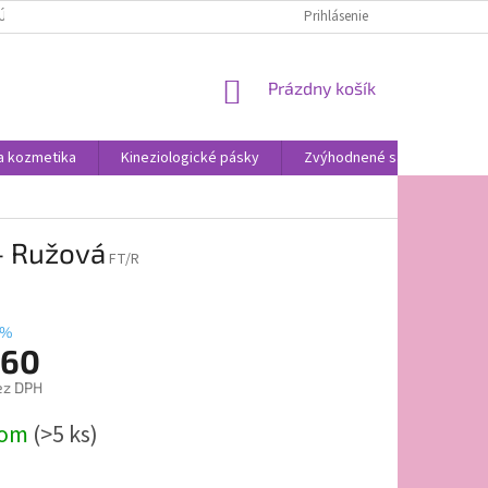
ÚDAJOV
Prihlásenie
NÁKUPNÝ
Prázdny košík
KOŠÍK
a kozmetika
Kineziologické pásky
Zvýhodnené sady
Ob
 – Ružová
FT/R
 %
,60
ez DPH
ová
dom
(>5 ks)