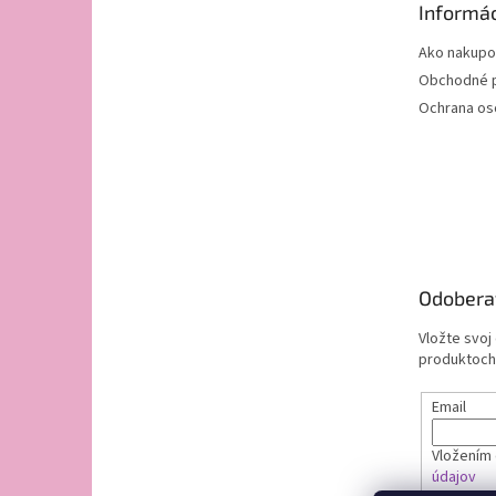
Informác
i
e
Ako nakupo
Obchodné 
Ochrana os
Odobera
Vložte svoj
produktoch
Email
Vložením 
údajov