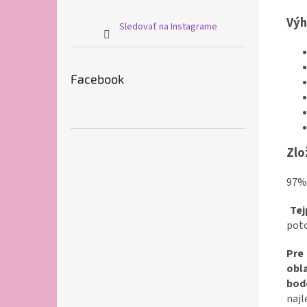
Vý
Sledovať na Instagrame
Facebook
Zlo
97% 
Te
poto
Pre 
obl
bod
naj