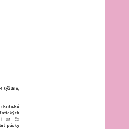
 4 týždne
,
ôr
kritickú
fatických
i sa čo
biť pásky