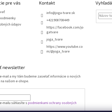
ie pre vás
Kontakt
Vyhľadá
vať
info
@
joga-tvare.sk
podmienky
+421908708449
obných údajov
https://facebook.com/jo
gatvare
joga_tvare
https://www.youtube.co
m/@joga_tvare
ť newsletter
 e-mail a my Vám budeme zasielať informácie o nových
 na našom e-shope.
e-mailu súhlasíte s
podmienkami ochrany osobných