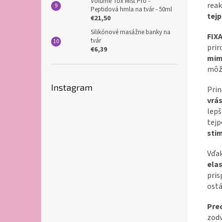
Volume Tox Mist Pro -
rea
Peptidová hmla na tvár - 50ml
tejp
€21,50
Silikónové masážne banky na
FIXA
tvár
pri
€6,39
mim
mô
Instagram
Prin
vrás
lep
tejp
sti
Vď
elas
pris
ost
Pre
zod