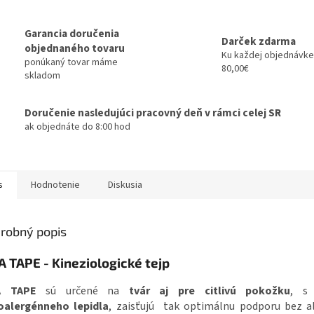
Garancia doručenia
Darček zdarma
objednaného tovaru
Ku každej objednávke
ponúkaný tovar máme
80,00€
skladom
Doručenie nasledujúci pracovný deň v rámci celej SR
ak objednáte do 8:00 hod
s
Hodnotenie
Diskusia
robný popis
A TAPE - Kineziologické tejp
XA TAPE
sú určené na
tvár aj pre citlivú pokožku
, s 
oalergénneho lepidla
, zaisťujú tak optimálnu podporu bez al