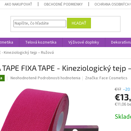
AKO NAKUPOVAŤ
OBCHODNÉ PODMIENKY
OCHRANA OSOBNÝCH 
HĽADAŤ
zmetika
Telová kozmetika
Výživové doplnky
Dekoratívn
 - Kineziologický tejp – Ružová
 TAPE FIXA TAPE - Kineziologický tejp
Priemerné
Neohodnotené
Podrobnosti hodnotenia
Značka:
Face Cosmetics
ka
hodnotenie
produktu
€17
–20
je
€13
0,0
€11,06 b
z
5
Jednotk
Skla
hviezdičiek.
cena: