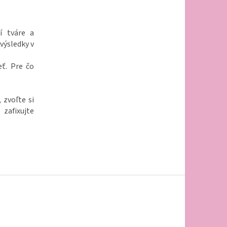
í tváre a
výsledky v
eť. Pre čo
 zvoľte si
 zafixujte