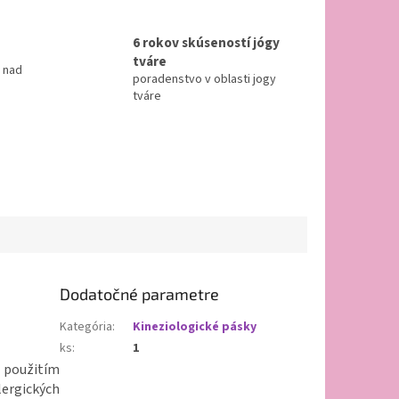
6 rokov skúseností jógy
tváre
 nad
poradenstvo v oblasti jogy
tváre
Dodatočné parametre
Kategória
:
Kineziologické pásky
ks
:
1
použitím
ergických