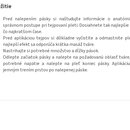
žitie
Pred nalepením pásky si naštudujte informácie o anatómi
správnom postupe pri tejpovaní pleti. Dosiahnete tak najlepšie 
čo najkratšom čase.
Pred aplikáciou tejpov si dôkladne vyčistite a odmastnite pl
najlepší efekt sa odporúča krátka masáž tváre.
Nastrihajte si potrebné množstvo a dĺžky pások.
Odlepte začiatok pásky a nalepte na požadovanú oblasť tváre,
potrebné napätie a nalepte na pleť koniec pásky. Aplikáciu
jemným trením prstov po nalepenej páske.