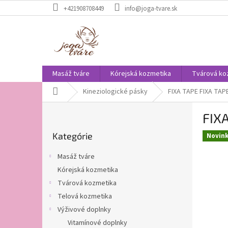
Prejsť
+421908708449
info@joga-tvare.sk
na
obsah
Masáž tváre
Kórejská kozmetika
Tvárová ko
Domov
Kineziologické pásky
FIXA TAPE FIXA TAPE
B
FIXA
o
Preskočiť
č
Kategórie
kategórie
Novin
n
ý
Masáž tváre
p
Kórejská kozmetika
a
Tvárová kozmetika
n
e
Telová kozmetika
l
Výživové doplnky
Vitamínové doplnky