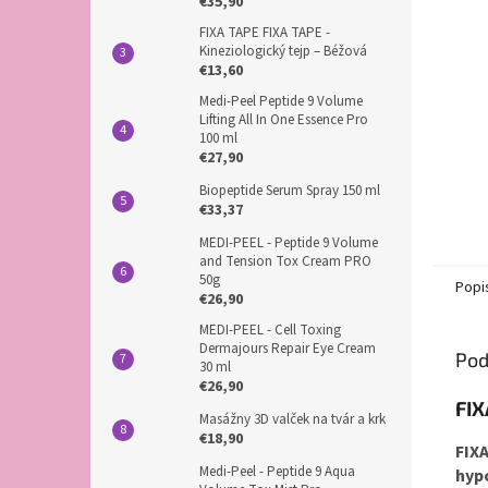
€35,90
FIXA TAPE FIXA TAPE -
Kineziologický tejp – Béžová
€13,60
Medi-Peel Peptide 9 Volume
Lifting All In One Essence Pro
100 ml
€27,90
Biopeptide Serum Spray 150 ml
€33,37
MEDI-PEEL - Peptide 9 Volume
and Tension Tox Cream PRO
50g
Popi
€26,90
MEDI-PEEL - Cell Toxing
Dermajours Repair Eye Cream
Pod
30 ml
€26,90
FIX
Masážny 3D valček na tvár a krk
€18,90
FI
Medi-Peel - Peptide 9 Aqua
hyp