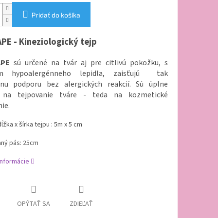
Pridať do košíka
APE - Kineziologický tejp
APE
sú určené na tvár aj pre citlivú pokožku, s
ím hypoalergénneho lepidla, zaisťujú tak
nu podporu bez alergických reakcií. Sú úplne
e na tejpovanie tváre - teda na kozmetické
ie.
ĺžka x šírka tejpu : 5m x 5 cm
ný pás:
25cm
informácie
OPÝTAŤ SA
ZDIEĽAŤ