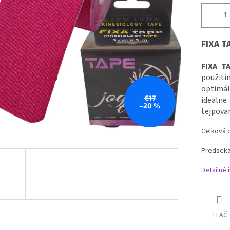
FIXA T
FIXA T
použit
optimál
€17
ideáln
–20 %
tejpovan
Celková d
Predseka
Detailné 
TLAČ