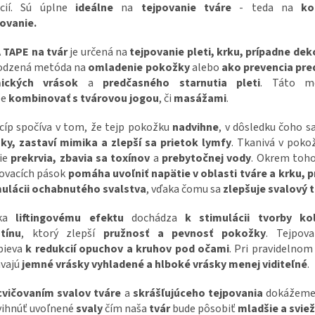
kcií. Sú úplne
ideálne
na
tejpovanie
tváre
- teda na
ko
ovanie.
 TAPE na tvár
je určená na
tejpovanie pleti, krku, prípadne dek
rodzená metóda na
omladenie pokožky
alebo
ako prevencia pre
ických vrások
a
predčasného starnutia pleti
. Táto m
že
kombinovať s tvárovou jogou
, či
masážami
.
cíp spočíva v tom, že tejp pokožku
nadvihne
, v dôsledku čoho s
ky, zastaví mimika a zlepší sa prietok lymfy
. Tkanivá v poko
šie
prekrvia, zbavia sa toxínov
a
prebytočnej vody
. Okrem toho
ovacích pások
pomáha uvoľniť napätie v oblasti tváre a krku, p
mulácii ochabnutého svalstva
, vďaka čomu sa
zlepšuje svalový 
aka
liftingovému efektu
dochádza
k stimulácii tvorby k
tínu
, ktorý zlepší
pružnosť a pevnosť pokožky
. Tejpova
pieva
k redukcií opuchov a kruhov pod očami
. Pri pravidelnom
ávajú
jemné vrásky vyhladené a hlboké vrásky menej viditeľné
.
cvičovaním
svalov
tváre
a
skrášľujúceho
tejpovania
dokážeme
vihnúť uvoľnené
svaly
čím naša
tvár
bude pôsobiť
mladšie a sviež