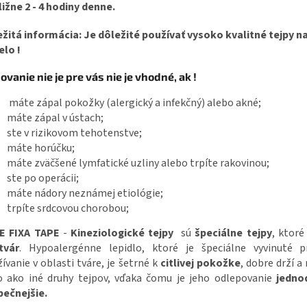
ližne 2 - 4 hodiny denne.
žitá informácia: Je dôležité používať vysoko kvalitné tejpy na
elo !
ovanie nie je pre vás nie je vhodné, ak !
máte zápal pokožky (alergický a infekčný) alebo akné;
máte zápal v ústach;
ste v rizikovom tehotenstve;
máte horúčku;
máte zväčšené lymfatické uzliny alebo trpíte rakovinou;
ste po operácii;
máte nádory neznámej etiológie;
trpíte srdcovou chorobou;
E FIXA TAPE
-
Kineziologické tejpy
sú
špeciálne tejpy
, ktoré
tvár
. Hypoalergénne lepidlo, ktoré je špeciálne vyvinuté 
ívanie v oblasti tváre, je šetrné k
citlivej
pokožke
, dobre drží a
o ako iné druhy tejpov, vďaka čomu je jeho odlepovanie
jedno
pečnejšie.