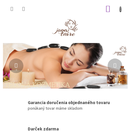
Prejsť
NÁKUP
na
obsah
KOŠÍK
V
Predchádzajúce
Nasl
i
t
a
j
t
e
Garancia doručenia objednaného tovaru
v
ponúkaný tovar máme skladom
n
a
š
Darček zdarma