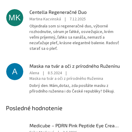
Centella Regeneračné Duo
MK
Martina Kacvinská
|
7.12.2025
Objednala som si regeneračné duo, výborné
rozhodnutie, sérum je ľahké, osviežujúce, krém
veľmi príjemný, ľahko sa nanáša, nemastí a
nezaťažuje pleť, krásne elegantné balenie. Radosť
starať sa o pleť.
Maska na tvár a oči z prírodného Ruženínu
A
Alena
|
8.5.2024
|
Maska na tvár a oči z prírodnèho Ruženina
Dobrý den. Mám,dotaz, zda posíláte masku z
přírodního ruženina i do České republiky? Děkuji.
Posledné hodnotenie
Medicube – PDRN Pink Peptide Eye Cream 30 ml