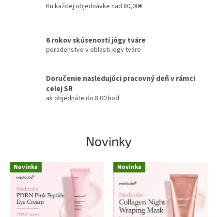
Ku každej objednávke nad 80,00€
o
m
o
6 rokov skúseností jógy tváre
b
poradenstvo v oblasti jogy tváre
c
h
Doručenie nasledujúci pracovný deň v rámci
o
celej SR
ak objednáte do 8:00 hod
d
e
j
Novinky
o
g
Novinka
Novinka
a
t
v
a