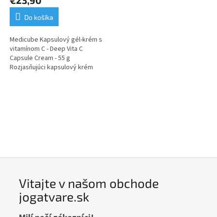
Do košíka
Medicube Kapsulový gél-krém s
vitamínom C - Deep Vita C
Capsule Cream - 55 g
Rozjasňujúci kapsulový krém
pre žiarivejšiu, sviežejšiu a
viditeľne zjednotenú...
Vitajte v našom obchode
jogatvare.sk