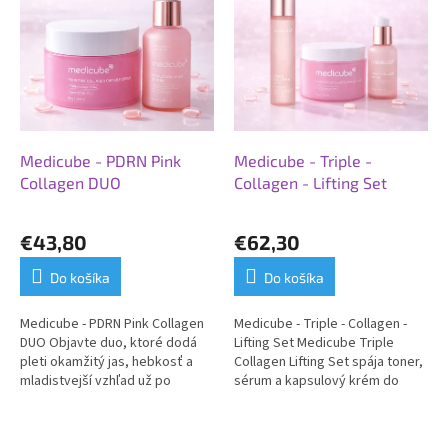
Medicube - PDRN Pink
Medicube - Triple -
Collagen DUO
Collagen - Lifting Set
Priemerné
hodnotenie
€43,80
€62,30
produktu
je
Do košíka
Do košíka
5,0
z
Medicube - PDRN Pink Collagen
Medicube - Triple - Collagen -
5
DUO Objavte duo, ktoré dodá
Lifting Set Medicube Triple
hviezdičiek.
pleti okamžitý jas, hebkosť a
Collagen Lifting Set spája toner,
mladistvejší vzhľad už po
sérum a kapsulový krém do
prvých použitiach. Kombinácia
jednej kompletnej rutiny, ktorá
kapsulového krému a
pomáha pleti pôsobiť...
kolagénového...