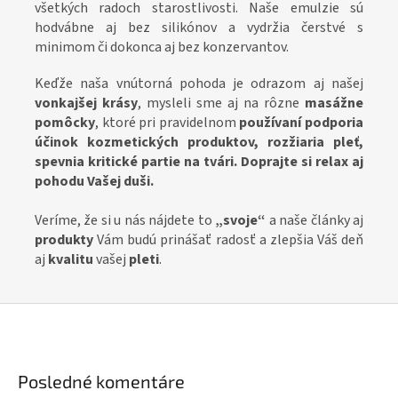
všetkých radoch starostlivosti. Naše emulzie sú
hodvábne aj bez silikónov a vydržia čerstvé s
minimom či dokonca aj bez konzervantov.
Keďže naša vnútorná pohoda je odrazom aj našej
vonkajšej krásy
, mysleli sme aj na rôzne
masážne
pomôcky
, ktoré pri pravidelnom
používaní
podporia
účinok kozmetických produktov, rozžiaria pleť,
spevnia kritické partie na tvári. Doprajte si relax aj
pohodu Vašej duši.
Veríme, že si u nás nájdete to
„svoje“
a naše články aj
produkty
Vám budú prinášať radosť a zlepšia Váš deň
aj
kvalitu
vašej
pleti
.
Posledné komentáre