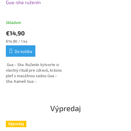
Gua-sha ruženín
Skladom
€14,90
Jednotková
€14,90 / 1 ks
cena:
Do košíka
Gua – Sha Ruženín Vytvorte si
vlastný rituál pre zdravú, krásnu
pleť s masážnou sadou Gua –
Sha. Kameň Gua –
Sha z prírodného ružového
kremeňa vám
umožní komplexne sa...
Výpredaj
Výpredaj