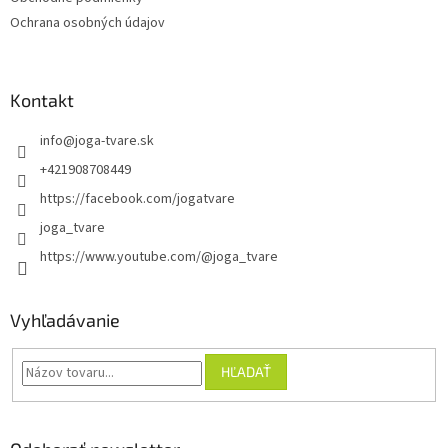
e
Ochrana osobných údajov
Kontakt
info
@
joga-tvare.sk
+421908708449
https://facebook.com/jogatvare
joga_tvare
https://www.youtube.com/@joga_tvare
Vyhľadávanie
HĽADAŤ