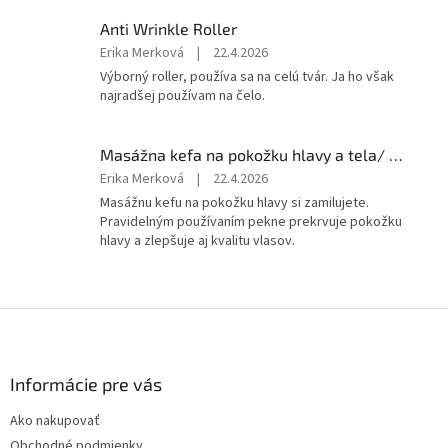
Anti Wrinkle Roller
Hodnotenie
Erika Merková
|
22.4.2026
produktu
Výborný roller, používa sa na celú tvár. Ja ho však
je
najradšej používam na čelo.
5
z
5
Masážna kefa na pokožku hlavy a tela/ stredná
hviezdičiek.
Hodnotenie
Erika Merková
|
22.4.2026
produktu
Masážnu kefu na pokožku hlavy si zamilujete.
je
Pravidelným používaním pekne prekrvuje pokožku
5
hlavy a zlepšuje aj kvalitu vlasov.
z
5
hviezdičiek.
Z
á
p
ä
Informácie pre vás
t
Ako nakupovať
i
Obchodné podmienky