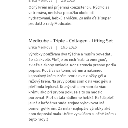
Hodnotenie
Erika Merková
|
2.6.2026
produktu
Očný krém má príjemnú konzistenciu. Rýchlo sa
je
vstrebáva, necháva pokožku okolo oči
5
hydratovanú, hebkú a vláčnu. Za mňa ďalší super
z
produkt z rady Medicube.
5
hviezdičiek.
Medicube - Triple - Collagen - Lifting Set
Hodnotenie
Erika Merková
|
16.5.2026
produktu
Výrobky používam dva týždne a musím povedať,
je
že sú skvelé. Pleť je po nich "nabitá energiou",
5
svieža a akoby omladla. Konzistencia presne podľa
z
popisu. Používa sa toner, sérum a nakoniec
5
kapsulový krém. Krém tvoria dve zložky gél a
hviezdičiek.
ružový krém. Na prvý pokus som dala viac gélu a
pleť bola lepkavá. Druhýkrát som nabrala viac
krému ako pri prvom pokuse a to sa nedalo
porovnať. Pleť ostala nádherne hebká. Každá pleť
je iná a každému bude zrejme vyhovovať iné
pomer gel-krém. Za mňa - najlepšie výrobky aké
som doposiaľ mala. Určite vyskúšam aj očné krém z
tejto rady :)