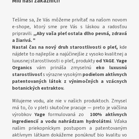
Milí naší zákazníci!
Tešíme sa, že Vás môžeme privítať na našom novom
e-shope, ktorý sme pre Vás s láskou a radosťou
pripravili.
,,Aby vaša pleť ostala dlho pevná, zdravá
a žiarivá. "
Nastal čas na nový druh starostlivosti o pleť,
kde
nájdete
to najlepšie a najúčinejšie z vysoko kvalitnej a
luxusnej starostlivosti o pleť, produkty
od YAGE
.
Yage
Organics
vám prináša zmyselnú
eko luxusnú
starostlivosť
s výrazne vysokým
podielom aktívnych
patentovaných látok z výnimočných a vzácnych
botanických extraktov.
Milujeme vodu, ale nie v našich produktoch. Zmysel
má to, čo v pleti skutočne
pracuje — preto je väčšina
výrobkov
Yage
formulovaná zo
100% aktívnych
ingrediencií a vodu nahrádzam hydrolátmi
. Vďaka
našim priekopníckym postupom a patentovaným
aktívnym látkam dokážeme ponúknuť bio kvalitu vo