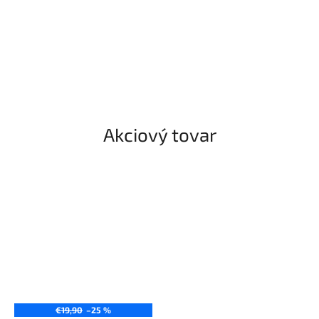
Akciový tovar
€19,90
–25 %