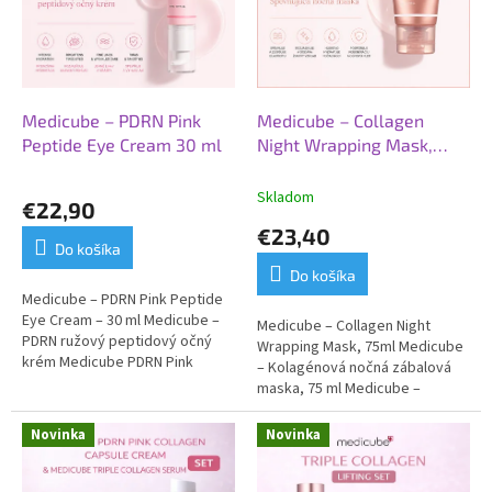
r
e
.
s
Medicube – PDRN Pink
Medicube – Collagen
k
Peptide Eye Cream 30 ml
Night Wrapping Mask,
75ml
Priemerné
Skladom
hodnotenie
€22,90
produktu
€23,40
je
Do košíka
5,0
Do košíka
z
Medicube – PDRN Pink Peptide
5
Eye Cream – 30 ml Medicube –
hviezdičiek.
Medicube – Collagen Night
PDRN ružový peptidový očný
Wrapping Mask, 75ml Medicube
krém Medicube PDRN Pink
– Kolagénová nočná zábalová
Peptide Eye Cream, bol
maska, 75 ml Medicube –
vytvorený pre ženy, ktoré chcú
Kolagénová nočná zábalová
dopriať...
maska ​​– intenzívna nočná kúra...
Novinka
Novinka