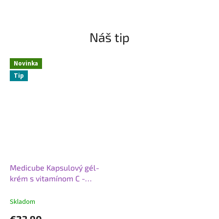
ajurvédy: – zlepšujú kvalitu pleti,
vlasov a...
Náš tip
Novinka
Tip
Medicube Kapsulový gél-
krém s vitamínom C -
Deep Vita C Capsule
Cream - 55 g
Skladom
€23,90