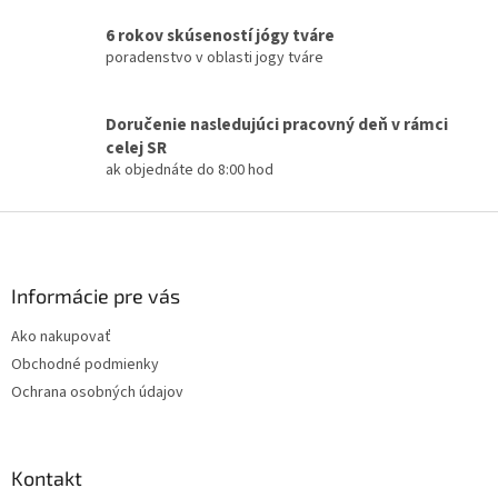
6 rokov skúseností jógy tváre
poradenstvo v oblasti jogy tváre
Doručenie nasledujúci pracovný deň v rámci
celej SR
ak objednáte do 8:00 hod
Z
á
p
ä
Informácie pre vás
t
Ako nakupovať
i
Obchodné podmienky
e
Ochrana osobných údajov
Kontakt