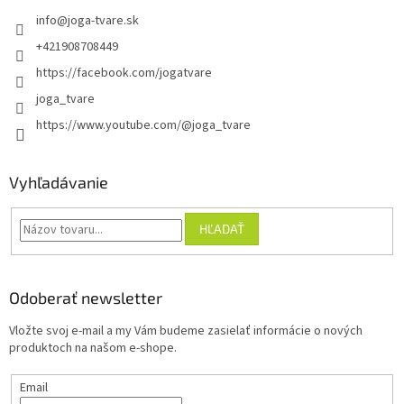
info
@
joga-tvare.sk
+421908708449
https://facebook.com/jogatvare
joga_tvare
https://www.youtube.com/@joga_tvare
Vyhľadávanie
HĽADAŤ
Odoberať newsletter
Vložte svoj e-mail a my Vám budeme zasielať informácie o nových
produktoch na našom e-shope.
Email