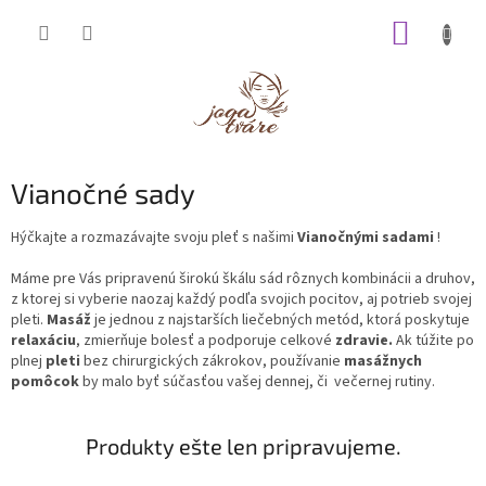
Prejsť
NÁKUP
na
obsah
KOŠÍK
Vianočné sady
Hýčkajte a rozmazávajte svoju pleť s našimi
Vianočnými sadami
!
Máme pre Vás pripravenú širokú škálu sád rôznych kombinácii a druhov,
z ktorej si vyberie naozaj každý podľa svojich pocitov, aj potrieb svojej
pleti.
Masáž
je jednou z najstarších liečebných metód, ktorá poskytuje
relaxáciu
, zmierňuje bolesť a podporuje celkové
zdravie.
Ak túžite po
plnej
pleti
bez chirurgických zákrokov, používanie
masážnych
pomôcok
by malo byť súčasťou vašej dennej, či večernej rutiny.
Produkty ešte len pripravujeme.