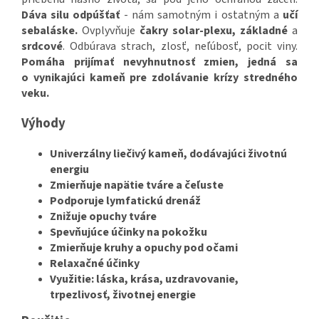
Dáva silu odpúšťať
- nám samotným i ostatným a
učí
sebaláske.
Ovplyvňuje
čakry solar-plexu,
základné
a
srdcové
. Odbúrava strach, zlosť, neľúbosť, pocit viny.
Pomáha prijímať nevyhnutnosť zmien, jedná sa
o vynikajúci kameň pre zdolávanie krízy stredného
veku.
Výhody
Univerzálny liečivý kameň, dodávajúci životnú
energiu
Zmierňuje napätie tváre a čeľuste
Podporuje lymfatickú drenáž
Znižuje opuchy tváre
Spevňujúce účinky na pokožku
Zmierňuje kruhy a opuchy pod očami
Relaxačné účinky
Využitie: láska, krása, uzdravovanie,
trpezlivosť, životnej energie