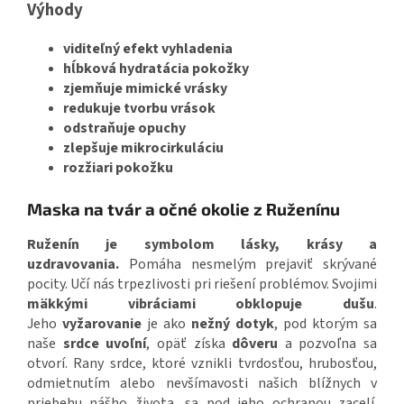
Výhody
viditeľný efekt vyhladenia
hĺbková hydratácia pokožky
zjemňuje mimické vrásky
redukuje tvorbu vrások
odstraňuje opuchy
zlepšuje mikrocirkuláciu
rozžiari pokožku
Maska na tvár a očné okolie z Ruženínu
Ruženín je symbolom lásky, krásy a
uzdravovania.
Pomáha nesmelým prejaviť skrývané
pocity. Učí nás trpezlivosti pri riešení problémov. Svojimi
mäkkými vibráciami obklopuje dušu
.
Jeho
vyžarovanie
je ako
nežný dotyk
, pod ktorým sa
naše
srdce uvoľní
, opäť získa
dôveru
a pozvoľna sa
otvorí. Rany srdce, ktoré vznikli tvrdosťou, hrubosťou,
odmietnutím alebo nevšímavosti našich blížnych v
priebehu nášho života, sa pod jeho ochranou zacelí.