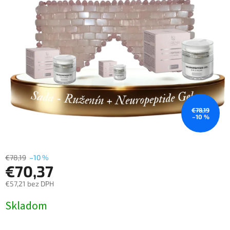
€78,19
–10 %
€78,19
–10 %
€70,37
€57,21 bez DPH
Jednotková
Skladom
cena: