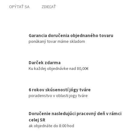
OPÝTAŤ SA
ZDIEĽAŤ
Garancia doručenia objednaného tovaru
ponúkaný tovar máme skladom
Darček zdarma
Ku každej objednávke nad 80,00€
6 rokov skúseností jógy tváre
poradenstvo v oblasti jogy tváre
Doručenie nasledujúci pracovný deň v rámci
celej SR
ak objednáte do 8:00 hod