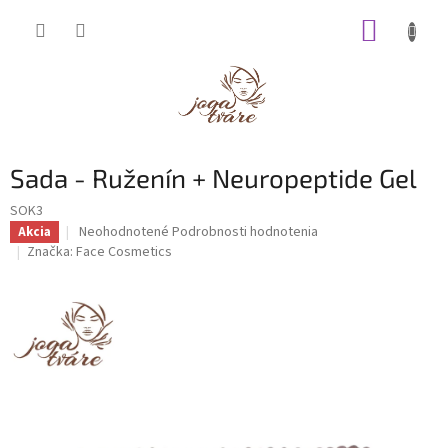
Prejsť
NÁKUP
na
obsah
KOŠÍK
Sada - Ruženín + Neuropeptide Gel
SOK3
Priemerné
Neohodnotené
Podrobnosti hodnotenia
Akcia
hodnotenie
Značka:
Face Cosmetics
produktu
je
0,0
z
5
hviezdičiek.