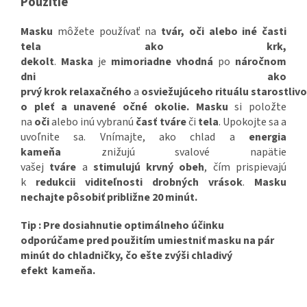
Použitie
Masku
môžete používať na
tvár, oči alebo iné časti
tela ako krk,
dekolt
.
Maska
je
mimoriadne
vhodná
po
náročnom
dni ako
prvý
krok relaxačného
a
osviežujúceho
rituálu
starostlivo
o pleť a unavené očné okolie.
Masku
si položte
na
oči
alebo inú vybranú
časť
tváre
či
tela
. Upokojte sa a
uvoľnite sa. Vnímajte, ako chlad a
energia
kameňa
znižujú svalové napätie
vašej
tváre
a
stimulujú
krvný obeh
, čím prispievajú
k
redukcii viditeľnosti
drobných vrások
.
Masku
nechajte pôsobiť približne 20 minút.
Tip : Pre dosiahnutie optimálneho účinku
odporúčame pred použitím umiestniť masku na pár
minút do chladničky, čo ešte zvýši chladivý
efekt kameňa.