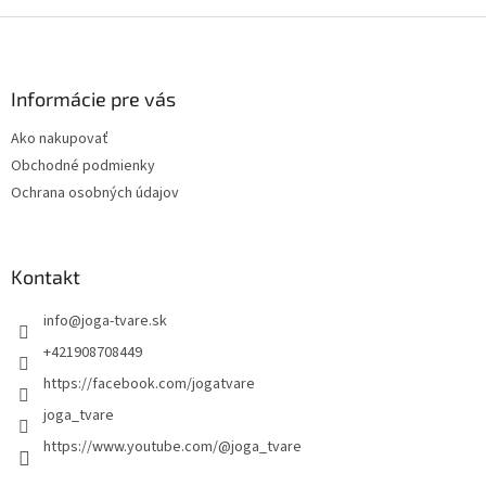
Z
á
p
ä
Informácie pre vás
t
Ako nakupovať
i
Obchodné podmienky
e
Ochrana osobných údajov
Kontakt
info
@
joga-tvare.sk
+421908708449
https://facebook.com/jogatvare
joga_tvare
https://www.youtube.com/@joga_tvare