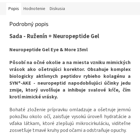
Popis
Hodnotenie
Diskusia
Podrobný popis
Sada - Ruženín + Neuropeptide Gel
Neuropeptide Gel Eye & More 15ml
Pôsobí na očné okolie a na miesta vzniku mimických
vrások ako ošetrujúci korektor. Obsahuje komplex
biologicky aktívnych peptidov rybieho kolagénu a
SYN®-AKE - neuropeptid napodobňujúci účinky jedu
zmije, ktorý uvoľňuje a inhibuje svalové kŕče, čím
krotí mimické vrásky.
Bohaté zloženie prípravku omladzuje a ošetruje jemnú
pokožku okolo očí, zaisťuje vysokú úroveň hydratácie a
vďaka látkam, ktoré zlepšujú mikrocirkuláciu, viditeľne
zosvetľuje tmavé kruhy pod očami a odstraňuje opuchy.