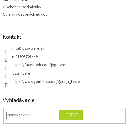
Ako nakupovať
i
Obchodné podmienky
e
Ochrana osobných údajov
Kontakt
info
@
joga-tvare.sk
+421908708449
https://facebook.com/jogatvare
joga_tvare
https://www.youtube.com/@joga_tvare
Vyhľadávanie
HĽADAŤ