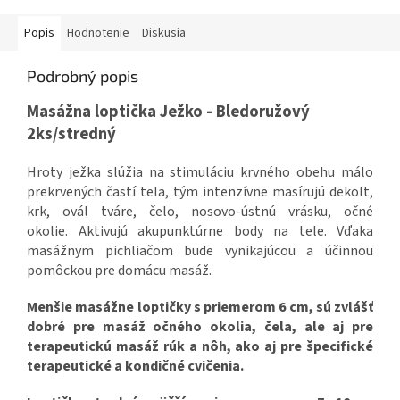
Popis
Hodnotenie
Diskusia
Podrobný popis
Masážna loptička Ježko - Bledoružový
2ks/stredný
Hroty ježka slúžia na stimuláciu krvného obehu málo
prekrvených častí tela, tým intenzívne masírujú dekolt,
krk, ovál tváre, čelo, nosovo-ústnú vrásku, očné
okolie. Aktivujú akupunktúrne body na tele. Vďaka
masážnym pichliačom bude vynikajúcou a účinnou
pomôckou pre domácu masáž.
Menšie masážne loptičky s priemerom 6 cm, sú zvlášť
dobré pre masáž očného okolia, čela, ale aj pre
terapeutickú masáž rúk a nôh, ako aj pre špecifické
terapeutické a kondičné cvičenia.