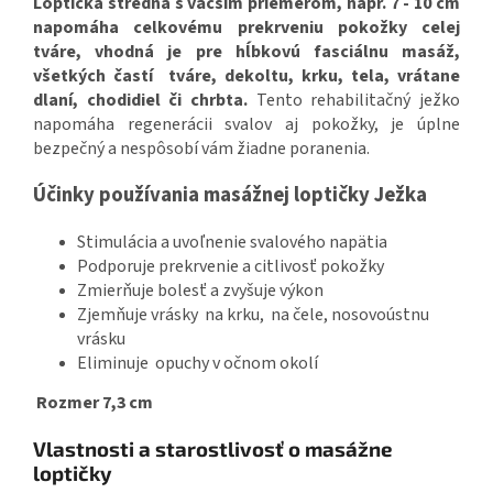
Loptička stredná s väčším priemerom, napr. 7 - 10 cm
napomáha celkovému prekrveniu pokožky celej
tváre, vhodná je pre
hĺbkovú fasciálnu masáž,
všetkých častí tváre, dekoltu, krku, tela, vrátane
dlaní, chodidiel či chrbta.
Tento rehabilitačný ježko
napomáha regenerácii svalov aj pokožky, je úplne
bezpečný a nespôsobí vám žiadne poranenia.
Účinky používania masážnej loptičky Ježka
Stimulácia a uvoľnenie svalového napätia
Podporuje prekrvenie a citlivosť pokožky
Zmierňuje bolesť a zvyšuje výkon
Zjemňuje vrásky na krku, na čele, nosovoústnu
vrásku
Eliminuje opuchy v očnom okolí
Rozmer 7,3 cm
Vlastnosti a starostlivosť o masážne
loptičky