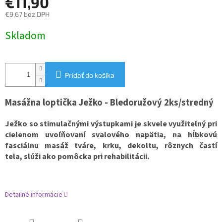
€11,90
€9,67 bez DPH
Jednotková
Skladom
cena:
Pridať do košíka
Masážna loptička Ježko - Bledoružový 2ks/stredný
Ježko so stimulačnými výstupkami je skvele využiteľný pri
cielenom uvoľňovaní svalového napätia, na hĺbkovú
fasciálnu masáž tváre, krku, dekoltu, rôznych častí
tela, slúži ako pomôcka pri rehabilitácii.
Detailné informácie