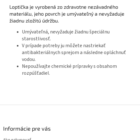
Loptička je vyrobená zo zdravotne nezávadného
materiálu, jeho povrch je umývateľný a nevyžaduje
žiadnu zložitú údržbu.
Umývateľná, nevyžaduje žiadnu špeciálnu
starostlivosť.
V prípade potreby ju môžete nastriekať
antibakteriálnych sprejom a následne opláchnuť
vodou.
Nepoužívajte chemické prípravky s obsahom
rozpúšťadiel.
Z
á
p
ä
Informácie pre vás
t