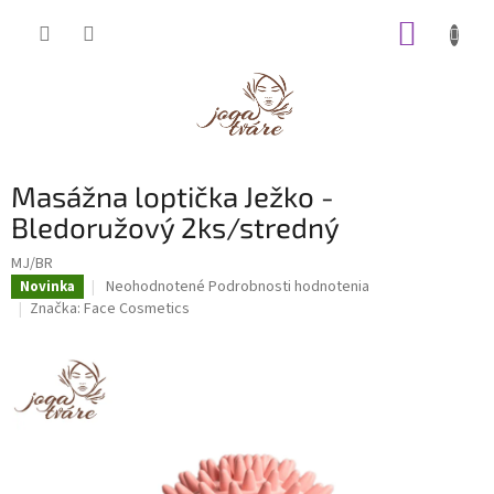
Prejsť
NÁKUP
na
obsah
KOŠÍK
Masážna loptička Ježko -
Bledoružový 2ks/stredný
MJ/BR
Priemerné
Neohodnotené
Podrobnosti hodnotenia
Novinka
hodnotenie
Značka:
Face Cosmetics
produktu
je
0,0
z
5
hviezdičiek.