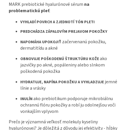
MARK prebiotické hyalurónové sérum
na
problematickú pleť
:
VYHLADÍ POVRCH A ZJEDNOTÍ TÓN PLETI
PREDCHÁDZA ZÁPALOVÝM PREJAVOM POKOŽKY
začervenanú pokožku,
NAPOMÁHA UPOKOJIŤ
dermatitídu a akné
ako
OBNOVUJE POŠKODENÚ ŠTRUKTÚRU
KOŽE
jazvičky po akné, popáleniny alebo slnkom
poškodená pokožka
jemné
HYDRATUJE, NAPÍNA POKOŽKU A VYHLADZUJE
línie a vrásky
ako prebiotikum podporuje mikrobiálnu
INULÍN
ochrannú flóru pokožky a robí ju odolnejšou voči
vonkajším vplyvom
Prečo je významná veľkosť molekuly kyseliny
hyalurónovej? Je dôležitá z dôvodu jej efektivity - hĺbky