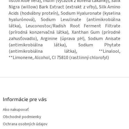
listov Aloe Vera), Inulin (výťažok z koreňa čakanky), Salix
Nigra (willow) Bark Extract (extrakt z vŕby), Silk Amino
Acids (hodvábny proteín), Sodium Hyaluronate (kyselina
hyalurónová), Sodium Levulinate (antimikrobiálna
látka), Leuconostoc/Radish Root Ferment Filtrate
(prírodná konzervačná látka), Xanthan Gum (prírodné
zahusťovadlo), Arginine (úprava pH), Sodium Anisate
(antimikrobiálna látka), Sodium Phytate
(antimikrobiálna látka), **Linalool,
**Limonene, Alcohol, CI 75810 (rastlinný chlorofyl)
Z
á
p
ä
Informácie pre vás
t
Ako nakupovať
i
Obchodné podmienky
e
Ochrana osobných údajov