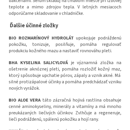
baktériami. Sérum skladuj na tmavom mieste pri izbovej
teplote a mimo zdrojov tepla. V letných mesiacoch
odporúčame skladovanie v chladničke.
Ďalšie účinné zložky
BIO ROZMARÍNOVÝ HYDROLÁT
upokojuje podráždenú
pokožku, tonizuje, posilňuje, pomáha regulovať
produkciu kožného mazu a nastaviť rovnováhu pleti.
BHA KYSELINA SALICYLOVÁ
je významná zložka na
ošetrenie aknóznej pleti, pomáha rozložiť kožný maz,
ktorý spôsobuje upchatie pórov, zápaly a vznik akné. Má
silné protizápalové účinky a pomáha predchádzať vzniku
nových vyrážok.
BIO ALOE VERA
táto zázračná hojivá rastlina obsahuje
cenné aminokyseliny, minerály a vitamíny a má mnoho
preukázaných liečivých účinkov. Zvlhčuje a regeneruje,
lieči podráždenú, spálenú pokožku a hojí rany.