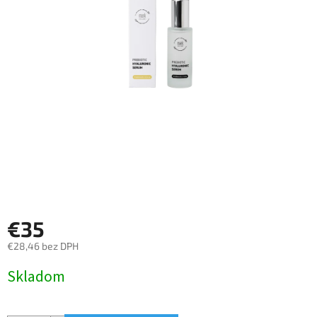
€35
€28,46 bez DPH
Jednotková
Skladom
cena: