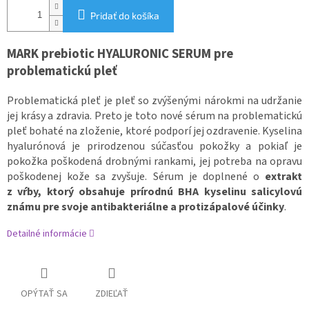
Pridať do košíka
MARK prebiotic HYALURONIC SERUM pre
problematickú pleť
Problematická pleť je pleť so zvýšenými nárokmi na udržanie
jej krásy a zdravia. Preto je toto nové sérum na problematickú
pleť bohaté na zloženie, ktoré podporí jej ozdravenie. Kyselina
hyalurónová je prirodzenou súčasťou pokožky a pokiaľ je
pokožka poškodená drobnými rankami, jej potreba na opravu
poškodenej kože sa zvyšuje.
Sérum je doplnené o
extrakt
z vŕby, ktorý obsahuje prírodnú BHA kyselinu salicylovú
známu pre svoje antibakteriálne a protizápalové účinky
.
Detailné informácie
OPÝTAŤ SA
ZDIEĽAŤ