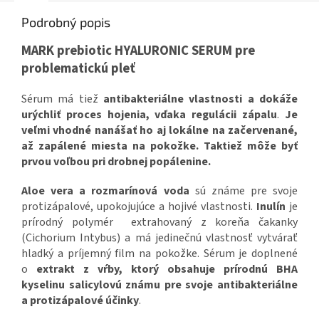
Podrobný popis
MARK prebiotic HYALURONIC SERUM pre
problematickú pleť
Sérum má tiež
antibakteriálne vlastnosti a
dokáže
urýchliť proces hojenia, vďaka regulácii zápalu
.
Je
veľmi vhodné nanášať ho aj lokálne na začervenané,
až zapálené miesta na pokožke. Taktiež môže byť
prvou voľbou pri drobnej popálenine.
Aloe vera a rozmarínová voda
sú známe pre svoje
protizápalové, upokojujúce a hojivé vlastnosti.
Inulín
je
prírodný polymér extrahovaný z koreňa čakanky
(Cichorium Intybus) a má jedinečnú vlastnosť vytvárať
hladký a príjemný film na pokožke. Sérum je doplnené
o
extrakt z vŕby, ktorý obsahuje prírodnú BHA
kyselinu salicylovú známu pre svoje antibakteriálne
a protizápalové účinky
.