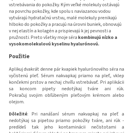
vstrebávania do pokožky. Kým veľké molekuly ostávajú
na povrchu pokožky, kde spolu s naviazanou vodou
vytvárajú hydratačnú vrstvu, malé molekuly prenikajú
hlboko do pokožky a pracujú na úrovni buniek, obnovujú
v nej elastín a kolagén a prispievajú k jej pevnosti a
pružnosti. Preto všetky moje séra
kombinujú nízko a
vysokomolekulovú kyselinu hyalurónovú.
Použitie
Aplikuj dvakrát denne pár kvapiek hyalurónového séra na
vyčistenú pleť. Sérum nakvapkaj priamo na pleť, vklep
končekmi prstov a nechaj chvíľu vstrebávať. Pri aplikácii
sa koncom pipety nedotýkaj tváre ani rúk.
Pokračuj svojim obľúbeným pleťovým krémom alebo
olejom.
Dôležité
: Pri nanášaní sérum
nakvapkaj
na pleť a
nedotýkaj sa pipetou priamo pokožky tváre,
ani
rúk -
predídeš tak jeho kontaminácii nečistotami a