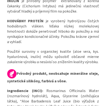
INULÍN
je prírodný polymér extrahovaný z koreňa
čakanky (Cichorium Intybus) má jedinečnú vlastnosť
vytvárať hladký a príjemný film na pokožke.
HODVÁBNY PROTEÍN
je vyrobený hydrolýzou čistých
hodvábnych vlákien. Vďaka nízkej molekulovej
hmotnosti dokáže penetrovať hlboko do pokožky a má
vynikajúce kondicionačné účinky. Pokožku krásne zjemní
a vyhladí.
Použité suroviny v organickej kvalite (aloe vera, kys.
hyalurónová, inulín) môžu spôsobiť občasné mierne
zakalenie výrobku a nesúvisí so znížením kvality výrobku.
Prírodný produkt, neobsahuje minerálne oleje,
syntetické silikóny, farbivá a vône.
Ingrediencie (INCI):
Rosmarinus Officinalis Water
(rozmarínový hydrolát), Aqua, Glycerine (zvlhčujúca
látka), *Aloe Barbadensis Leaf Juice (bio výťažok z