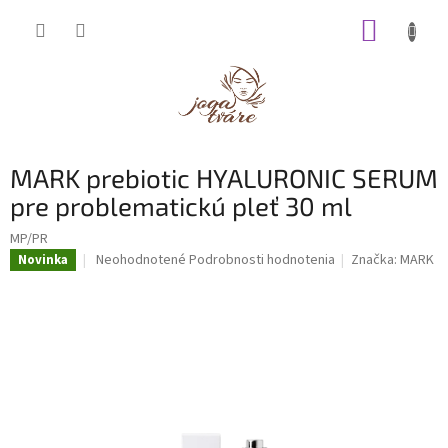
Prejsť
NÁKUP
na
obsah
KOŠÍK
MARK prebiotic HYALURONIC SERUM
pre problematickú pleť 30 ml
MP/PR
Priemerné
Neohodnotené
Podrobnosti hodnotenia
Značka:
MARK
Novinka
hodnotenie
produktu
je
0,0
z
5
hviezdičiek.