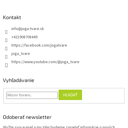
Kontakt
info
@
joga-tvare.sk
+421908708449
https://facebook.com/jogatvare
joga_tvare
https://www.youtube.com/@joga_tvare
Vyhľadávanie
HĽADAŤ
Odoberať newsletter
Vložte svoj e-mail a my Vám budeme zasielať informácie o nových