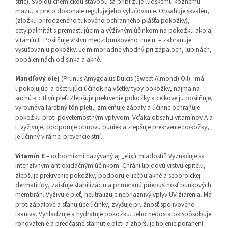
strie). Svojou chemickou stavbou sa približuje ľudskému kožnému
mazu, a preto dokonale reguluje jeho vylučovanie. Obsahuje skvalén,
(zložku prirodzeného tukového ochranného plášťa pokožky),
cetylpalmitát s premasťujúcim a výživným účinkom na pokožku ako aj
vitamín F. Posilňuje vrstvu medzibunkového tmelu – zabraňuje
vysušovaniu pokožky. Je mimoriadne vhodný pri zápaloch, lupinách,
popáleninách od slnka a akné.
Mandľový olej
(Prunus Amygdalus Dulcis (Sweet Almond) Oil)– má
upokojujúci a ošetrujúci účinok na všetky typy pokožky, najmä na
suchú a citlivú pleť. Zlepšuje prekrvenie pokožky a celkove ju posilňuje,
vyrovnáva farebný tón pleti, zmierňuje zápaly a účinne ochraňuje
pokožku proti poveternostným vplyvom. Vďaka obsahu vitamínov A a
E vyživuje, podporuje obnovu buniek a zlepšuje prekrvenie pokožky,
je účinný v rámci prevencie strií.
Vitamín E
– odborníkmi nazývaný aj „elixír mladosti”. Vyznačuje sa
intenzívnym antioxidačným účinkom. Chráni lipidovú vrstvu epitelu,
zlepšuje prekrvenie pokožky, podporuje liečbu akné a seboroickej
dermatitídy, zaisťuje stabilizáciu a primeranú priepustnosť bunkových
membrán. Vyživuje pleť, neutralizuje nepriaznivý vplyv UV žiarenia. Má
protizápalové a sťahujúce účinky, zvyšuje pružnosť spojivového
tkaniva. Vyhladzuje a hydratuje pokožku. Jeho nedostatok spôsobuje
rohovatenie a predčasné starnutie pleti a zhoršuje hojenie poranení.