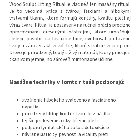
Wood Sculpt Lifting Ritual je viac než len masážny rituál.
Je to vedomá práca s tvárou, fasciami a hlbokými
vrstvami tkanív, ktoré formujú kontúry, kvalitu pleti aj
výraz tváre. Rituál je postavený na ručnej práci s precízne
opracovanými drevenými nástrojmi, ktoré umožňujú
cielene pôsobiť na fasciálne línie, uvoľňovať preťažené
svaly a zároveň aktivovať tie, ktoré stratili svoju oporu.
Drevo je prirodzený, teplý a živý materiál, ktorý pracuje s
tkanivom jemne, no zároveň mimoriadne účinne.
Masážne techniky v tomto rituáli podporujú:
uvoľnenie hlbokého svalového a fasciálneho
napätia
prirodzený lifting kontúr tváre bez násilia
lepšie prekrvenie a okysličenie pleti
podporu lymfatického toku a detoxikácie
návrat elasticity, pevnosti a vitality pleti