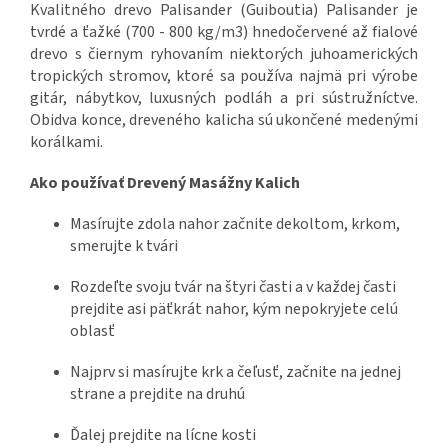
Kvalitného drevo Palisander (Guiboutia) Palisander je
tvrdé a ťažké (700 - 800 kg/m3) hnedočervené až fialové
drevo s čiernym ryhovaním niektorých juhoamerických
tropických stromov, ktoré sa používa najmä pri výrobe
gitár, nábytkov, luxusných podláh a pri sústružníctve.
Obidva konce, dreveného kalicha sú ukončené medenými
korálkami.
Ako používať Drevený Masážny Kalich
Masírujte zdola nahor začnite dekoltom, krkom,
smerujte k tvári
Rozdeľte svoju tvár na štyri časti a v každej časti
prejdite asi päťkrát nahor, kým nepokryjete celú
oblasť
Najprv si masírujte krk a čeľusť, začnite na jednej
strane a prejdite na druhú
Ďalej prejdite na lícne kosti