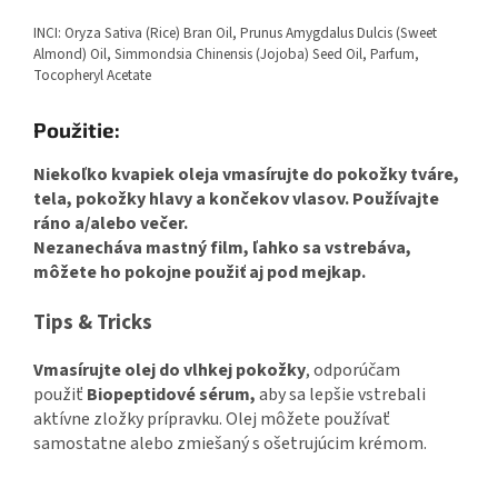
INCI: Oryza Sativa (Rice) Bran Oil, Prunus Amygdalus Dulcis (Sweet
Almond) Oil, Simmondsia Chinensis (Jojoba) Seed Oil, Parfum,
Tocopheryl Acetate
Použitie:
Niekoľko kvapiek oleja vmasírujte do pokožky tváre,
tela, pokožky hlavy a končekov vlasov. Používajte
ráno a/alebo večer.
Nezanecháva mastný film, ľahko sa vstrebáva,
môžete ho pokojne použiť aj pod mejkap.
Tips & Tricks
Vmasírujte olej do vlhkej pokožky
, odporúčam
použiť
Biopeptidové sérum,
aby sa lepšie vstrebali
aktívne zložky prípravku. Olej môžete používať
samostatne alebo zmiešaný s ošetrujúcim krémom.