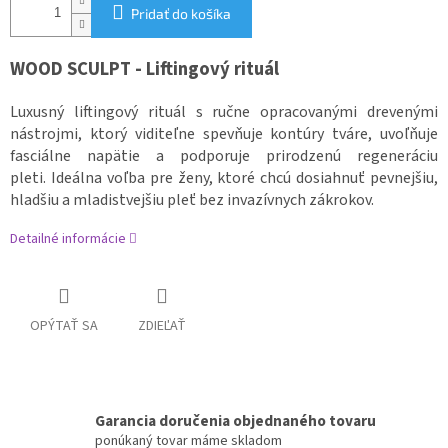
Pridať do košíka
WOOD SCULPT - Liftingový rituál
Luxusný liftingový rituál s ručne opracovanými drevenými
nástrojmi, ktorý viditeľne spevňuje kontúry tváre, uvoľňuje
fasciálne napätie a podporuje prirodzenú regeneráciu
pleti. Ideálna voľba pre ženy, ktoré chcú dosiahnuť pevnejšiu,
hladšiu a mladistvejšiu pleť bez invazívnych zákrokov.
Detailné informácie
OPÝTAŤ SA
ZDIEĽAŤ
Garancia doručenia objednaného tovaru
ponúkaný tovar máme skladom