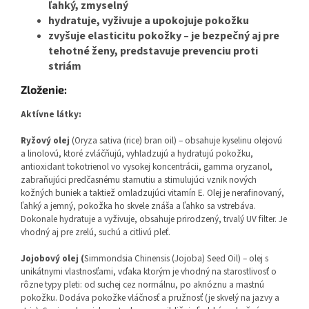
ľahký, zmyselný
hydratuje, vyživuje a upokojuje pokožku
zvyšuje elasticitu pokožky – je bezpečný aj pre
tehotné ženy, predstavuje prevenciu proti
striám
Zloženie:
Aktívne látky:
Ryžový olej
(Oryza sativa (rice) bran oil) – obsahuje kyselinu olejovú
a linolovú, ktoré zvláčňujú, vyhladzujú a hydratujú pokožku,
antioxidant tokotrienol vo vysokej koncentrácii, gamma oryzanol,
zabraňujúci predčasnému starnutiu a stimulujúci vznik nových
kožných buniek a taktiež omladzujúci vitamín E. Olej je nerafinovaný,
ľahký a jemný, pokožka ho skvele znáša a ľahko sa vstrebáva.
Dokonale hydratuje a vyživuje, obsahuje prirodzený, trvalý UV filter. Je
vhodný aj pre zrelú, suchú a citlivú pleť.
Jojobový olej (
Simmondsia Chinensis (Jojoba) Seed Oil) – olej s
unikátnymi vlastnosťami, vďaka ktorým je vhodný na starostlivosť o
rôzne typy pleti: od suchej cez normálnu, po aknóznu a mastnú
pokožku. Dodáva pokožke vláčnosť a pružnosť (je skvelý na jazvy a