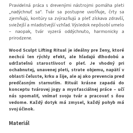
Pravidelná práca s drevenými nástrojmi pomáha pleti
„nadýchnuť sa“. Tvár sa postupne uvoľňuje, črty sa
zjemňujú, kontúry sa zvýrazňujú a pleť získava zdravší,
sviežejší a mladistvejší vzhľad. Výsledok nepôsobí umelo
– naopak, tvár vyzerá oddýchnuto, harmonicky a
prirodzene.
Wood Sculpt Lifting Ritual je ideálny pre ženy, ktoré
nechcú len rýchly efekt, ale hľadajú dlhodobú a
udržateľnú starostlivosť o pleť. Je vhodný pri
ochabnutej, unavenej pleti, strate objemu, napätí v
oblasti čeľuste, krku a šije, ale aj ako prevencia pred
predčasným starnutím. Rituál krásne zapadá do
konceptu tvárovej jogy a myofasciálnej práce – učí
nás spomaliť, vnímať svoju tvár a pracovať s ňou
vedome. Každý dotyk má zmysel, každý pohyb má
svoj účinok.
Materiál