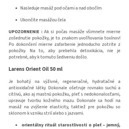
Nasleduje masáž pod očami a nad obočím
Ukončite masážou čela
UPOZORNENIE :
Ak si počas masáže všimnete mierne
zošednutie pokožky, je to znakom uvoľňovania toxínov!
Po dokončení mierne zafarbenie jednoducho zotrite z
pokožky. Na to, aby prebehla detoxikácia, nie je
potrebné, aby k tomuto šediveniu došlo.
Larens Orient Oil 50 ml
Je bohatý na výživné, regeneračné, hydratačné a
antioxidačné látky. Dokonale ošetruje rovnako suchú a
citlivú, ako aj mastnú pokožku, pleť s nedokonalosťami,
upravuje tvorbu kožného mazu. Dokonale sa hodí na
masáž na zvýšenie elasticity, taktiež pre pokožku so
sklonom k vzniku strií alebo s jazvami.
orientálny rituál starostlivosti o pleť – jemný,