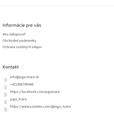
Z
á
p
ä
Informácie pre vás
t
Ako nakupovať
i
Obchodné podmienky
e
Ochrana osobných údajov
Kontakt
info
@
joga-tvare.sk
+421908708449
https://facebook.com/jogatvare
joga_tvare
https://www.youtube.com/@joga_tvare