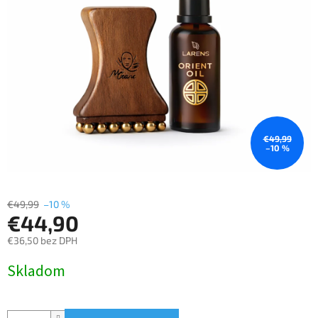
€49,99
–10 %
€49,99
–10 %
€44,90
€36,50 bez DPH
Jednotková
Skladom
cena: