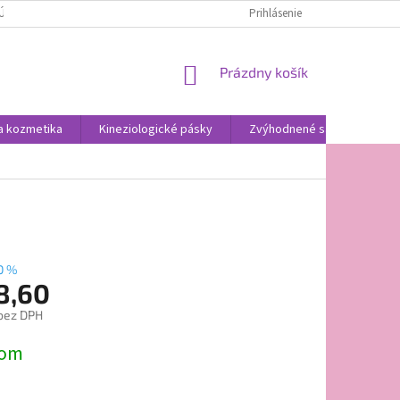
ÚDAJOV
Prihlásenie
NÁKUPNÝ
Prázdny košík
KOŠÍK
a kozmetika
Kineziologické pásky
Zvýhodnené sady
Ob
0 %
8,60
bez DPH
ová
dom