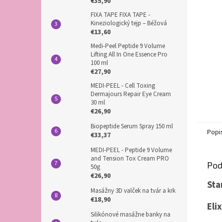
€35,90
FIXA TAPE FIXA TAPE -
Kineziologický tejp – Béžová
€13,60
Medi-Peel Peptide 9 Volume
Lifting All In One Essence Pro
100 ml
€27,90
MEDI-PEEL - Cell Toxing
Dermajours Repair Eye Cream
30 ml
€26,90
Biopeptide Serum Spray 150 ml
Popi
€33,37
MEDI-PEEL - Peptide 9 Volume
and Tension Tox Cream PRO
Pod
50g
€26,90
Sta
Masážny 3D valček na tvár a krk
€18,90
Eli
Silikónové masážne banky na