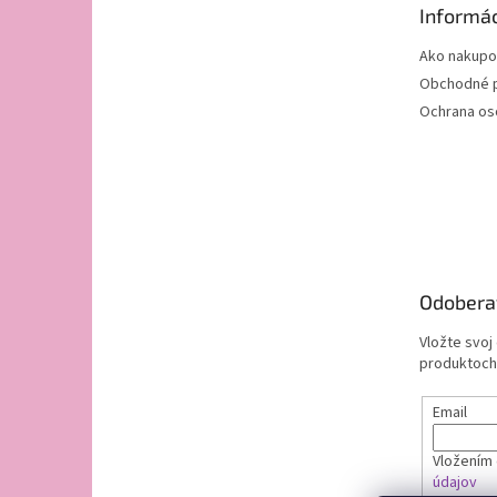
Informác
i
e
Ako nakupo
Obchodné 
Ochrana os
Odobera
Vložte svoj
produktoch
Email
Vložením 
údajov