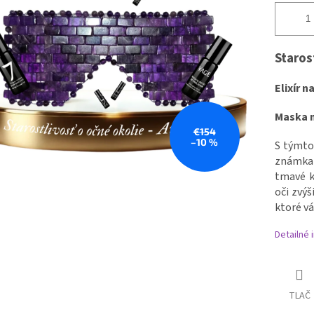
Staros
Elixír 
Maska n
€154
–10 %
S týmto
známkam
tmavé k
oči zvýš
ktoré v
Detailné 
TLAČ