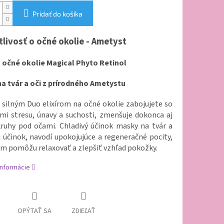
Pridať do košíka
tlivosť o očné okolie - Ametyst
na očné okolie Magical Phyto Retinol
a tvár a oči z prírodného Ametystu
 silným Duo elixírom na očné okolie zabojujete so
i stresu, únavy a suchosti, zmenšuje dokonca aj
ruhy pod očami. Chladivý účinok masky na tvár a
i účinok, navodí upokojujúce a regeneračné pocity,
ám pomôžu relaxovať a zlepšiť vzhľad pokožky.
informácie
OPÝTAŤ SA
ZDIEĽAŤ