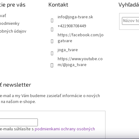
ie pre vás
Kontakt
Vyhľadá
vať
info
@
joga-tvare.sk
podmienky
+421908708449
obných údajov
https://facebook.com/jo
gatvare
joga_tvare
https://www.youtube.co
m/@joga_tvare
ť newsletter
 e-mail a my Vám budeme zasielať informácie o nových
 na našom e-shope.
e-mailu súhlasíte s
podmienkami ochrany osobných