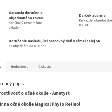
Garancia doručenia
Darček zdarma
objednaného tovaru
Ku každej objednávke
ponúkaný tovar máme
80,00€
skladom
Doručenie nasledujúci pracovný deň v rámci celej SR
ak objednáte do 8:00 hod
s
Hodnotenie
Diskusia
robný popis
rostlivosť o očné okolie - Ametyst
xír na očné okolie Magical Phyto Retinol