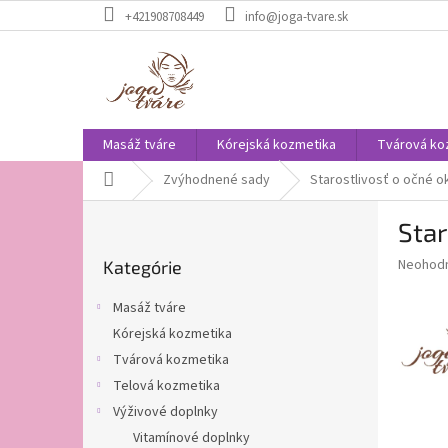
Prejsť
+421908708449
info@joga-tvare.sk
na
obsah
Masáž tváre
Kórejská kozmetika
Tvárová ko
Domov
Zvýhodnené sady
Starostlivosť o očné o
B
Star
o
Preskočiť
č
Priemer
Neohod
Kategórie
kategórie
n
hodnote
ý
produkt
Masáž tváre
p
je
Kórejská kozmetika
0,0
a
z
Tvárová kozmetika
n
5
e
Telová kozmetika
hviezdič
l
Výživové doplnky
Vitamínové doplnky