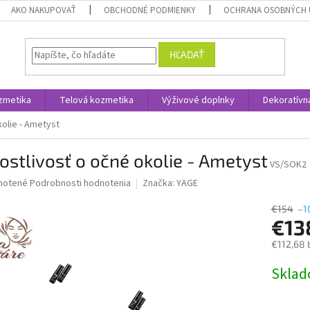
AKO NAKUPOVAŤ
OBCHODNÉ PODMIENKY
OCHRANA OSOBNÝCH 
HĽADAŤ
zmetika
Telová kozmetika
Výživové doplnky
Dekoratívn
kolie - Ametyst
ostlivosť o očné okolie - Ametyst
VS/SOK2
né
notené
Podrobnosti hodnotenia
Značka:
YAGE
nie
u
€154
–1
€13
€112,68 
Jednotk
Skla
iek.
cena: