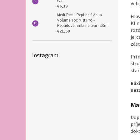
tvár
Veľk
€6,39
Medi-Peel - Peptide 9 Aqua
Hlav
Volume Tox Mist Pro -
Klin
Peptidová hmla na tvár - 50ml
rozd
€21,50
je c
záso
Instagram
Pri 
štru
star
Eli
nez
Mas
Dopr
prí
doko