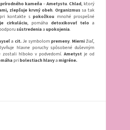
prírodného
kameňa
–
Ametystu
.
Chlad
, ktorý
ami, zlepšuje krvný obeh
.
Organizmus
sa tak
ri kontakte s
pokožkou
mnohé prospešné
je
cirkuláciu
, pomáha
detoxikovať
telo
a
podporu
sústredenia
a
upokojenia
.
yseľ
a
cit.
Je symbolom
premeny
.
Mierni
žiaľ,
plyvňuje hlavne poruchy spôsobené duševným
é zostali hlboko v podvedomí.
Ametyst
je od
omáha
pri
bolestiach
hlavy
a
migréne.