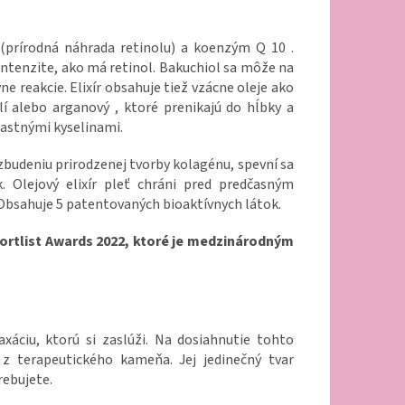
 (prírodná náhrada retinolu) a koenzým Q 10 .
intenzite, ako má retinol. Bakuchiol sa môže na
ne reakcie. Elixír obsahuje tiež vzácne oleje ako
zlí alebo arganový , ktoré prenikajú do hĺbky a
astnými kyselinami.
budeniu prirodzenej tvorby kolagénu, spevní sa
k. Olejový elixír pleť chráni pred predčasným
Obsahuje 5 patentovaných bioaktívnych látok.
hortlist Awards 2022, ktoré je medzinárodným
áciu, ktorú si zaslúži. Na dosiahnutie tohto
 terapeutického kameňa. Jej jedinečný tvar
rebujete.