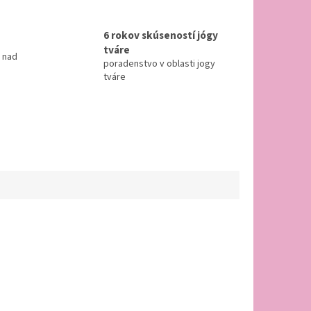
6 rokov skúseností jógy
tváre
 nad
poradenstvo v oblasti jogy
tváre