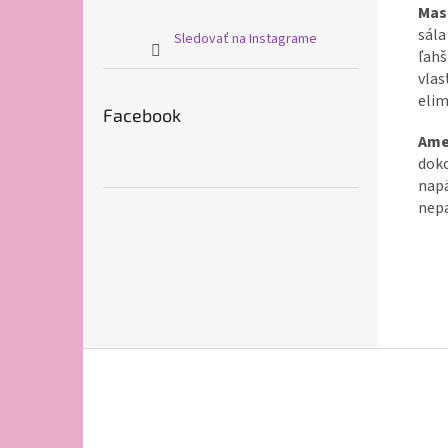
Mas
sál
Sledovať na Instagrame
ľah
vla
elim
Facebook
Ame
dok
nap
nep
Z
á
p
ä
t