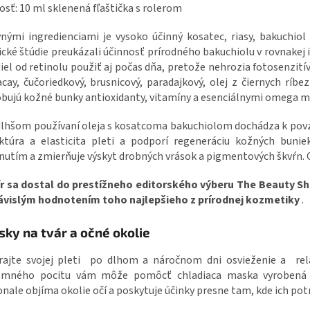
osť: 10 ml sklenená fľaštička s rolerom
nými ingredienciami je vysoko účinný kosatec, riasy, bakuchiol
ické štúdie preukázali účinnosť prírodného bakuchiolu v rovnakej 
iel od retinolu použiť aj počas dňa, pretože nehrozia fotosenzitív
acay, čučoriedkový, brusnicový, paradajkový, olej z čiernych ríbe
bujú kožné bunky antioxidanty, vitamíny a esenciálnymi omega m
dlhšom používaní oleja s kosatcoma bakuchiolom dochádza k povz
ktúra a elasticita pleti a podporí regeneráciu kožných bunie
nutím a zmierňuje výskyt drobných vrások a pigmentových škvŕn. 
xír sa dostal do prestížneho editorského výberu The Beauty S
ávislým hodnotením toho najlepšieho z prírodnej kozmetiky
.
ky na tvár a očné okolie
ajte svojej pleti po dlhom a náročnom dni osvieženie a relax
jemného pocitu vám môže pomôcť chladiaca maska vyrobená z
nale objíma okolie očí a poskytuje účinky presne tam, kde ich pot