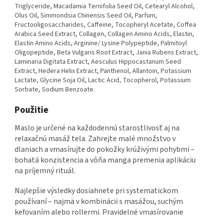
Triglyceride, Macadamia Ternifolia Seed Oil, Cetearyl Alcohol,
Olus Oil, Simmondsia Chinensis Seed Oil, Parfum,
Fructooligosaccharides, Caffeine, Tocopheryl Acetate, Coffea
Arabica Seed Extract, Collagen, Collagen Amino Acids, Elastin,
Elastin Amino Acids, Arginine/ Lysine Polypeptide, Palmitoyl
Oligopeptide, Beta Vulgaris Root Extract, Jania Rubens Extract,
Laminaria Digitata Extract, Aesculus Hippocastanum Seed
Extract, Hedera Helix Extract, Panthenol, Allantoin, Potassium
Lactate, Glycine Soja Oil, Lactic Acid, Tocopherol, Potassium
Sorbate, Sodium Benzoate.
Použitie
Maslo je určené na každodennú starostlivosť aj na
relaxačnú masáž tela. Zahrejte malé množstvo v
dlaniach a vmasírujte do pokožky krúživými pohybmi –
bohatá konzistencia a vôňa manga premenia aplikáciu
na príjemný rituál.
Najlepšie výsledky dosiahnete pri systematickom
používaní – najmä v kombinácii s masážou, suchým
kefovaním alebo rollermi. Pravidelné vmasírovanie