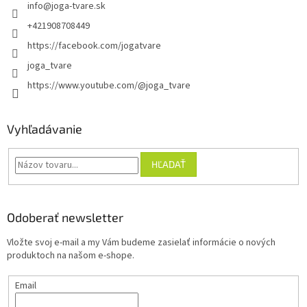
info
@
joga-tvare.sk
+421908708449
https://facebook.com/jogatvare
joga_tvare
https://www.youtube.com/@joga_tvare
Vyhľadávanie
HĽADAŤ
Odoberať newsletter
Vložte svoj e-mail a my Vám budeme zasielať informácie o nových
produktoch na našom e-shope.
Email