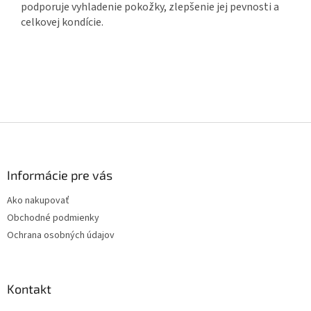
podporuje vyhladenie pokožky, zlepšenie jej pevnosti a
celkovej kondície.
Z
á
p
ä
Informácie pre vás
t
Ako nakupovať
i
Obchodné podmienky
e
Ochrana osobných údajov
Kontakt