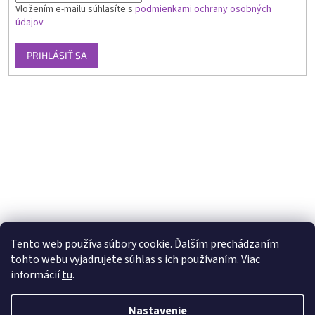
Vložením e-mailu súhlasíte s
podmienkami ochrany osobných
údajov
PRIHLÁSIŤ SA
Tento web používa súbory cookie. Ďalším prechádzaním
tohto webu vyjadrujete súhlas s ich používaním. Viac
informácií
tu
.
Nastavenie
Vytvoril Shoptet