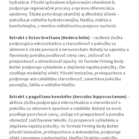
hydratácie. Pôsobí spôsobom inšpirovaným vitamínom D,
podporuje regeneračné procesy a správnu diferenciáciu
epidermy. Štúdie potvrdzujú okamžitý aj dlhodobý účinok –
pokožka je viditeľne hydratovanejšia, hladšia, mäkšia a
komfortnejšia, s menšou viditeľnosťou prejavov suchosti.
Extrakt z listov brečtanu (Hedera helix)
– rastlinná zložka
podporujúca mikrocirkuláciu a starostlivosť o pokožku so
sklonom k strate pevnosti a nerovnostiam. Bohatý na saponíny a
flavonoidy pomáha posilňovať steny ciev, znižovať ich
priepustnosť a obmedzovať opuchy. Vo formule Firming Body
Butter podporuje vyhladenie a zlepšenie napätia pokožky, čím
zosilňuje modelačný efekt. Pôsobí tonizačne, protiopuchovo a
podporuje anti-celulitídnu starostlivosť, zanecháva pokožku
pevnejšiu, ľahšiu a viditeľne hladšiu.
Extrakt z pagaštanu konského (Aesculus hippocastanum)
–
aktívna zložka podporujúca mikrocirkuláciu a starostlivosť o
pokožku so sklonom k opuchom a celulitíde. Bohatý na escín
posilňuje povrchové cievy, znižuje ich priepustnosť a pomáha
obmedziť zadržiavanie tekutín, čo prispieva k vyhladeniu a
zlepšeniu napätia pokožky. Vo formule Firming Body Butter
pôsobí tonizačne, protiopuchovo a antioxidačne, podporuje
efekt spevnenia a jednotnejšej, hladšej štruktúry pokožky.