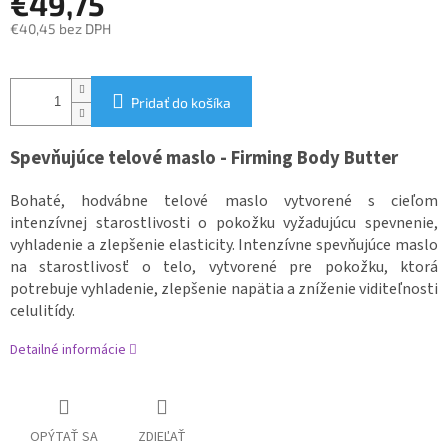
€49,75
€40,45 bez DPH
Jednotková
cena:
Pridať do košíka
Spevňujúce telové maslo - Firming Body Butter
Bohaté, hodvábne telové maslo vytvorené s cieľom
intenzívnej starostlivosti o pokožku vyžadujúcu spevnenie,
vyhladenie a zlepšenie elasticity.
Intenzívne spevňujúce maslo
na starostlivosť o telo, vytvorené pre pokožku, ktorá
potrebuje vyhladenie, zlepšenie napätia a zníženie viditeľnosti
celulitídy.
Detailné informácie
OPÝTAŤ SA
ZDIEĽAŤ