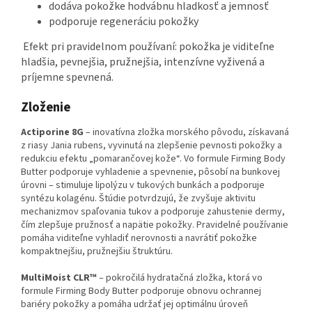
dodáva pokožke hodvábnu hladkosť a jemnosť
podporuje regeneráciu pokožky
Efekt pri pravidelnom používaní: pokožka je viditeľne
hladšia, pevnejšia, pružnejšia, intenzívne vyživená a
príjemne spevnená.
Zloženie
Actiporine 8G
– inovatívna zložka morského pôvodu, získavaná
z riasy Jania rubens, vyvinutá na zlepšenie pevnosti pokožky a
redukciu efektu „pomarančovej kože“. Vo formule Firming Body
Butter podporuje vyhladenie a spevnenie, pôsobí na bunkovej
úrovni – stimuluje lipolýzu v tukových bunkách a podporuje
syntézu kolagénu. Štúdie potvrdzujú, že zvyšuje aktivitu
mechanizmov spaľovania tukov a podporuje zahustenie dermy,
čím zlepšuje pružnosť a napätie pokožky. Pravidelné používanie
pomáha viditeľne vyhladiť nerovnosti a navrátiť pokožke
kompaktnejšiu, pružnejšiu štruktúru.
MultiMoist CLR™
– pokročilá hydratačná zložka, ktorá vo
formule Firming Body Butter podporuje obnovu ochrannej
bariéry pokožky a pomáha udržať jej optimálnu úroveň