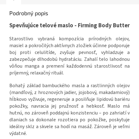
Podrobný popis
Spevňujúce telové maslo - Firming Body Butter
Starostlivo vybraná kompozícia prírodných olejov,
masiel a pokročilých aktívnych zložiek účinne podporuje
boj proti celulitíde, zvyšuje pevnosť, vyhladzuje a
zabezpečuje dlhodobú hydratáciu.
Zahalí telo lahodnou
vôňou manga a premení každodennú starostlivosť na
príjemný, relaxačný rituál.
Bohatý základ bambuckého masla a rastlinných olejov
(mandľový, z hroznových jadier, jojobový, makadamiový)
hĺbkovo vyživuje, regeneruje a posilňuje lipidovú bariéru
pokožky, navracia jej pružnosť a hebkosť. Maslo má
hutnú, no zároveň poddajnú konzistenciu – po zahriatí v
dlaniach sa dokonale rozotiera po pokožke, poskytuje
ideálny sklz a skvele sa hodí na masáž. Zároveň je veľmi
výdatné.