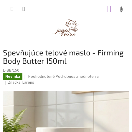
Prejsť
NÁKUP
na
obsah
KOŠÍK
Spevňujúce telové maslo - Firming
Body Butter 150ml
LFBB/150
Priemerné
Neohodnotené
Podrobnosti hodnotenia
Novinka
hodnotenie
Značka:
Larens
produktu
je
0,0
z
5
hviezdičiek.