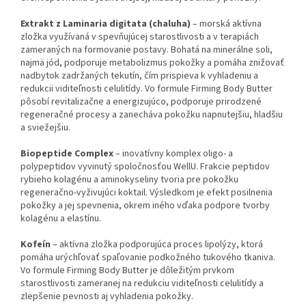
Extrakt z Laminaria digitata (chaluha)
– morská aktívna
zložka využívaná v spevňujúcej starostlivosti a v terapiách
zameraných na formovanie postavy. Bohatá na minerálne soli,
najmä jód, podporuje metabolizmus pokožky a pomáha znižovať
nadbytok zadržaných tekutín, čím prispieva k vyhladeniu a
redukcii viditeľnosti celulitídy. Vo formule Firming Body Butter
pôsobí revitalizačne a energizujúco, podporuje prirodzené
regeneračné procesy a zanecháva pokožku napnutejšiu, hladšiu
a sviežejšiu.
Biopeptide Complex
– inovatívny komplex oligo- a
polypeptidov vyvinutý spoločnosťou WellU. Frakcie peptidov
rybieho kolagénu a aminokyseliny tvoria pre pokožku
regeneračno-vyživujúci koktail. Výsledkom je efekt posilnenia
pokožky a jej spevnenia, okrem iného vďaka podpore tvorby
kolagénu a elastínu.
Kofeín
– aktívna zložka podporujúca proces lipolýzy, ktorá
pomáha urýchľovať spaľovanie podkožného tukového tkaniva.
Vo formule Firming Body Butter je dôležitým prvkom
starostlivosti zameranej na redukciu viditeľnosti celulitídy a
zlepšenie pevnosti aj vyhladenia pokožky.