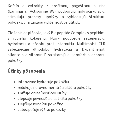
Kofeín a extrakty z brečtanu, pagaštanu a rias
(Laminaria, Actiporine 8G) podporujú mikrocirkuláciu,
stimulujú procesy lipolýzy a vyhladzujú štruktúru
pokožky, čím znižujú viditeľnosť celulitídy.
Zloženie dopĺňa vlajkový Biopeptide Complex s peptidmi
z rybieho kolagénu, ktorý podporuje regeneráciu,
hydratáciu a pôsobí proti starnutiu. Multimoist CLR
zabezpečuje dlhodobú hydratáciu a D-panthenol,
allantoin a vitamín E sa starajú o komfort a ochranu
pokožky.
Účinky pôsobenia
intenzívne hydratuje pokožku
redukuje nerovnomernú štruktúru pokožky
znižuje viditeľnosť celulitídy
zlepšuje pevnosť a elasticitu pokožky
zlepšuje kondíciu pokožky
zabezpečuje výživu pokožky