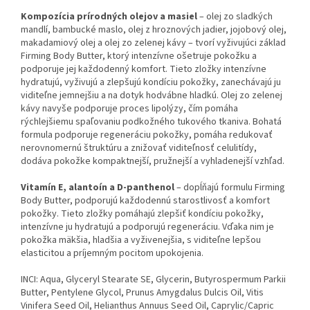
Kompozícia prírodných olejov a masiel
– olej zo sladkých
mandlí, bambucké maslo, olej z hroznových jadier, jojobový olej,
makadamiový olej a olej zo zelenej kávy – tvorí vyživujúci základ
Firming Body Butter, ktorý intenzívne ošetruje pokožku a
podporuje jej každodenný komfort. Tieto zložky intenzívne
hydratujú, vyživujú a zlepšujú kondíciu pokožky, zanechávajú ju
viditeľne jemnejšiu a na dotyk hodvábne hladkú. Olej zo zelenej
kávy navyše podporuje proces lipolýzy, čím pomáha
rýchlejšiemu spaľovaniu podkožného tukového tkaniva. Bohatá
formula podporuje regeneráciu pokožky, pomáha redukovať
nerovnomernú štruktúru a znižovať viditeľnosť celulitídy,
dodáva pokožke kompaktnejší, pružnejší a vyhladenejší vzhľad.
Vitamín E, alantoín a D-panthenol
– dopĺňajú formulu Firming
Body Butter, podporujú každodennú starostlivosť a komfort
pokožky. Tieto zložky pomáhajú zlepšiť kondíciu pokožky,
intenzívne ju hydratujú a podporujú regeneráciu. Vďaka nim je
pokožka mäkšia, hladšia a vyživenejšia, s viditeľne lepšou
elasticitou a príjemným pocitom upokojenia.
INCI: Aqua, Glyceryl Stearate SE, Glycerin, Butyrospermum Parkii
Butter, Pentylene Glycol, Prunus Amygdalus Dulcis Oil, Vitis
Vinifera Seed Oil, Helianthus Annuus Seed Oil, Caprylic/Capric