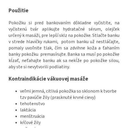
Použitie
Pokožku si pred bankovaním dôkladne vyčistite, na
vyčistenú tvár aplikujte hydratačné sérum, olejček
určený k masáži, pre lepší sklz na pokožke. Stlačte banku
v strede hlavičky rukami, potom banku už nestláčajte,
pomaly uvoľnite tlak, čím sa zdvihne koža a ťahaním
banky pokožku premasírujte. Banka sa musí po pokožke
kĺzať, neťahajte banku ak sa nekĺže po pokožke silou,
aby ste si nevytvorili podliatiny.
Kontraindikácie vákuovej masáže
veľmi jemná, citlivá pokožka so sklonom k ​​tvorbe
tzv pavúčie žily (prasknuté krvné cievy)
tehotenstvo
laktácia
menštruácia
kŕčové žily