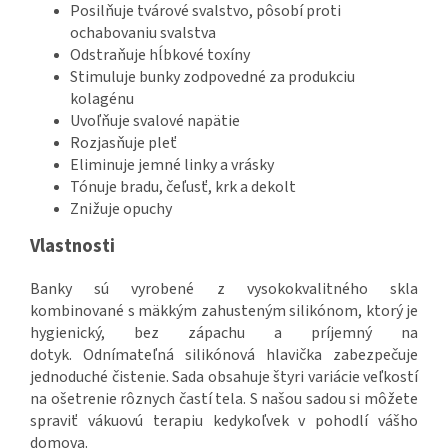
Posilňuje tvárové svalstvo, pôsobí proti
ochabovaniu svalstva
Odstraňuje hĺbkové toxíny
Stimuluje bunky zodpovedné za produkciu
kolagénu
Uvoľňuje svalové napätie
Rozjasňuje pleť
Eliminuje jemné linky a vrásky
Tónuje bradu, čeľusť, krk a dekolt
Znižuje opuchy
Vlastnosti
Banky sú vyrobené z vysokokvalitného skla
kombinované s mäkkým zahusteným silikónom, ktorý je
hygienický, bez zápachu a príjemný na
dotyk. Odnímateľná silikónová hlavička zabezpečuje
jednoduché čistenie. Sada obsahuje štyri variácie veľkostí
na ošetrenie rôznych častí tela. S našou sadou si môžete
spraviť vákuovú terapiu kedykoľvek v pohodlí vášho
domova.