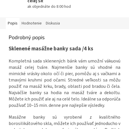
celej SR
ak objednáte do 8:00 hod
Popis
Hodnotenie
Diskusia
Podrobný popis
Sklenené masážne banky sada /4 ks
Kompletná sada sklenených bánk vám umožní vákuovú
masáž celej tváre. Najmenšie banky sú vhodné na
mimické vrásky okolo očí či pier, pomôžu aj s vačkami a
tmavými kruhmi pod očami. Stredné veľkosti sa môžu
použiť na masáž krku, brady, oblasti pod bradou či čela.
Najväčšie banky sa hodia na masáž tváre a dekoltu.
Môžete ich použiť ale aj na celé telo. Ideálne sa odporúča
používať 10–15 min. denne pre najlepšie výsledky.
Masážne banky sú vyrobené z kvalitného
borosilikátového skla, môžete ich používať jednoducho v