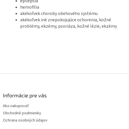
epilepsia
hemofília
akékoľvek choroby obehového systému
akékoľvek iné znepokojujúce ochorenia, kožné
problémy, ekzémy, psoriáza, kožné lézie, ekzémy
Z
á
p
ä
Informácie pre vás
t
Ako nakupovať
i
Obchodné podmienky
e
Ochrana osobných údajov