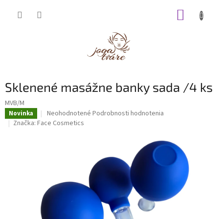
Prejsť
NÁKUP
na
obsah
KOŠÍK
Sklenené masážne banky sada /4 ks
MVB/M
Priemerné
Neohodnotené
Podrobnosti hodnotenia
Novinka
hodnotenie
Značka:
Face Cosmetics
produktu
je
0,0
z
5
hviezdičiek.