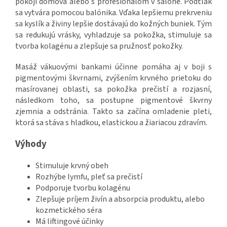
pokoji domova alebo s profesionálom v salóne. Podtlak
sa vytvára pomocou balónika. Vďaka lepšiemu prekrveniu
sa kyslík a živiny lepšie dostávajú do kožných buniek. Tým
sa redukujú vrásky, vyhladzuje sa pokožka, stimuluje sa
tvorba kolagénu a zlepšuje sa pružnosť pokožky.
Masáž vákuovými bankami účinne pomáha aj v boji s
pigmentovými škvrnami, zvýšením krvného prietoku do
masírovanej oblasti, sa pokožka prečistí a rozjasní,
následkom toho, sa postupne pigmentové škvrny
zjemnia a odstránia. Takto sa začína omladenie pleti,
ktorá sa stáva s hladkou, elastickou a žiariacou zdravím.
Výhody
Stimuluje krvný obeh
Rozhýbe lymfu, pleť sa prečistí
Podporuje tvorbu kolagénu
Zlepšuje príjem živín a absorpcia produktu, alebo
kozmetického séra
Má liftingové účinky