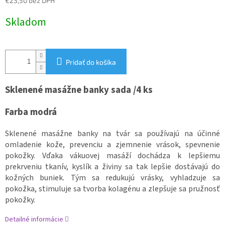
€23,50 bez DPH
Jednotková
Skladom
cena:
Pridať do košíka
Sklenené masážne banky sada /4 ks
Farba modrá
Sklenené masážne banky na tvár sa používajú na účinné
omladenie kože, prevenciu a zjemnenie vrások, spevnenie
pokožky. Vďaka vákuovej masáží dochádza k lepšiemu
prekrveniu tkanív, kyslík a živiny sa tak lepšie dostávajú do
kožných buniek. Tým sa redukujú vrásky, vyhladzuje sa
pokožka, stimuluje sa tvorba kolagénu a zlepšuje sa pružnosť
pokožky.
Detailné informácie