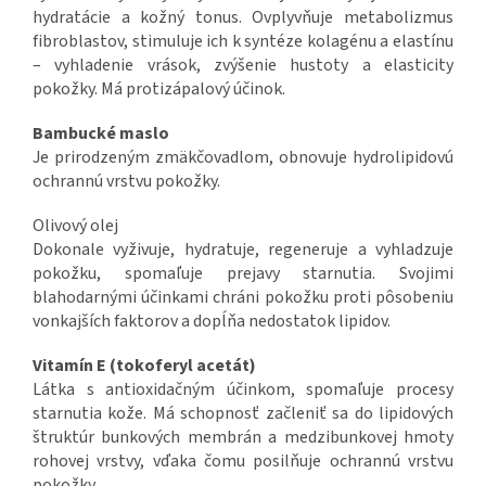
hydratácie a kožný tonus. Ovplyvňuje metabolizmus
fibroblastov, stimuluje ich k syntéze kolagénu a elastínu
– vyhladenie vrások, zvýšenie hustoty a elasticity
pokožky. Má protizápalový účinok.
Bambucké maslo
Je prirodzeným zmäkčovadlom, obnovuje hydrolipidovú
ochrannú vrstvu pokožky.
Olivový olej
Dokonale vyživuje, hydratuje, regeneruje a vyhladzuje
pokožku, spomaľuje prejavy starnutia. Svojimi
blahodarnými účinkami chráni pokožku proti pôsobeniu
vonkajších faktorov a dopĺňa nedostatok lipidov.
Vitamín E (tokoferyl acetát)
Látka s antioxidačným účinkom, spomaľuje procesy
starnutia kože. Má schopnosť začleniť sa do lipidových
štruktúr bunkových membrán a medzibunkovej hmoty
rohovej vrstvy, vďaka čomu posilňuje ochrannú vrstvu
pokožky.