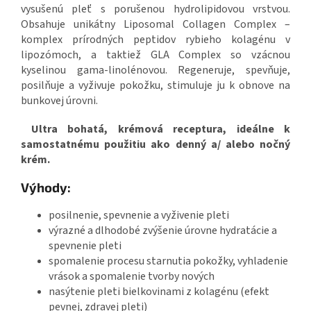
vysušenú pleť s porušenou hydrolipidovou vrstvou.
Obsahuje unikátny Liposomal Collagen Complex –
komplex prírodných peptidov rybieho kolagénu v
lipozómoch, a taktiež GLA Complex so vzácnou
kyselinou gama-linolénovou. Regeneruje, spevňuje,
posilňuje a vyživuje pokožku, stimuluje ju k obnove na
bunkovej úrovni.
Ultra bohatá, krémová receptura, ideálne k
samostatnému použitiu ako denný a/ alebo nočný
krém.
Výhody:
posilnenie, spevnenie a vyživenie pleti
výrazné a dlhodobé zvýšenie úrovne hydratácie a
spevnenie pleti
spomalenie procesu starnutia pokožky, vyhladenie
vrások a spomalenie tvorby nových
nasýtenie pleti bielkovinami z kolagénu (efekt
pevnej, zdravej pleti)