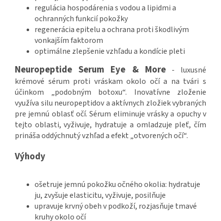
regulácia hospodárenia s vodou a lipidmi a
ochranných funkcií pokožky
regenerácia epitelu a ochrana proti škodlivým
vonkajším faktorom
optimálne zlepšenie vzhľadu a kondície pleti
Neuropeptide Serum Eye & More
- luxusné
krémové sérum proti vráskam okolo očí a na tvári s
účinkom „podobným botoxu“. Inovatívne zloženie
využíva silu neuropeptidov a aktívnych zložiek vybraných
pre jemnú oblasť očí. Sérum eliminuje vrásky a opuchy v
tejto oblasti, vyživuje, hydratuje a omladzuje pleť, čím
prináša oddýchnutý vzhľad a efekt „otvorených očí“.
Výhody
ošetruje jemnú pokožku očného okolia: hydratuje
ju, zvyšuje elasticitu, vyživuje, posilňuje
upravuje krvný obeh v podkoží, rozjasňuje tmavé
kruhy okolo očí