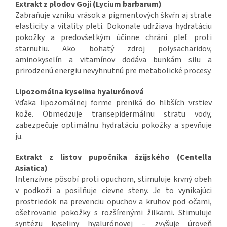
Extrakt z plodov Goji (Lycium barbarum)
Zabraňuje vzniku vrások a pigmentových škvŕn aj strate
elasticity a vitality pleti. Dokonale udržiava hydratáciu
pokožky a predovšetkým účinne chráni pleť proti
starnutiu. Ako bohatý zdroj polysacharidov,
aminokyselín a vitamínov dodáva bunkám silu a
prirodzenú energiu nevyhnutnú pre metabolické procesy.
Lipozomálna kyselina hyalurónová
Vďaka lipozomálnej forme preniká do hlbších vrstiev
kože. Obmedzuje transepidermálnu stratu vody,
zabezpečuje optimálnu hydratáciu pokožky a spevňuje
ju.
Extrakt z listov pupočníka ázijského (Centella
Asiatica)
Intenzívne pôsobí proti opuchom, stimuluje krvný obeh
v podkoží a posilňuje cievne steny. Je to vynikajúci
prostriedok na prevenciu opuchov a kruhov pod očami,
ošetrovanie pokožky s rozšírenými žilkami. Stimuluje
syntézu kyseliny hyalurónovej – zvyšuje úroveň