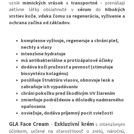
vznik
mimických vrások
a
transportné
– prenášajú
aktívne látky obsiahnuté v
sérum
do
hlbokých
vrstiev
kože
,
vďaka čomu sa regenerácia, vyživenie a
ochrana začína od základov.
komplexne vyživuje, regeneruje a chráni pleť,
nechty a vlasy
intenzívne hydratuje
má antibakteriálne a protizápalové účinky
dodáva koži pružnosť a pevnosť (stimuluje
biosyntézu kolagénu)
posilňuje štruktúru vlasov, obnovuje lesk a
zabraňuje ich vypadávaniu
chráni pokožku pred škodlivým UV žiarením
zmierňuje podráždenie a dôsledky nadmerného
opaľovania
osviežuje, dodáva príjemný pocit sviežosti
GLA Face Cream
-
Exkluzivní krém
s intenzívnym
účinkom, určené na starostlivosť o zrelú, náročnú,