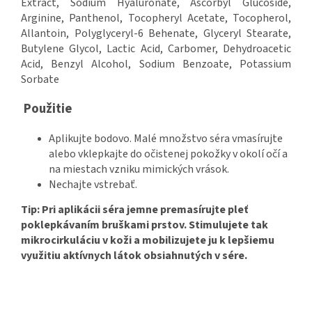
Extract, Sodium Hyaluronate, Ascorbyl Glucoside,
Arginine, Panthenol, Tocopheryl Acetate, Tocopherol,
Allantoin, Polyglyceryl-6 Behenate, Glyceryl Stearate,
Butylene Glycol, Lactic Acid, Carbomer, Dehydroacetic
Acid, Benzyl Alcohol, Sodium Benzoate, Potassium
Sorbate
Použitie
Aplikujte bodovo. Malé množstvo séra vmasírujte
alebo vklepkajte do očistenej pokožky v okolí očí a
na miestach vzniku mimických vrások.
Nechajte vstrebať.
Tip: Pri aplikácii séra jemne premasírujte pleť
poklepkávaním bruškami prstov. Stimulujete tak
mikrocirkuláciu v koži a mobilizujete ju k lepšiemu
využitiu aktívnych látok obsiahnutých v sére.