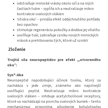
odstraňuje mimické vrásky okolo očí a na iných
častiach tváre – vypĺňa ich a neutralizuje mikro
kontrakcie svalových vlákien
‘otvára oko’ – prináša efekt oddýchnutého pohľadu
bez opuchov
stimuluje regeneráciu pokožky a dodáva jej vitalitu
uvoľňuje tvár, zabraňuje vzniku nových mimických
vrások a prehlbovaniu tých, ktoré už vznikli
Zloženie
Trojitá sila neuropeptidov pre efekt ,,otvoreného
oka”:
Syn®-Ake
Neuropeptid napodobujúci účinok toxínu, ktorý sa
nachádza v jede zmije, známeho ako najsilnejší
uvoľňujúci peptid. Neutralizuje mikro kontrakcie
svalových vlákien – inhibuje acetylcholínové receptory,
ktoré sa nachádzajú na povrchu svalových buniek – tento
mechanizmus pripomína pôsobenie botulotoxínu