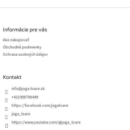
Z
á
p
ä
Informácie pre vás
t
Ako nakupovať
i
Obchodné podmienky
e
Ochrana osobných údajov
Kontakt
info
@
joga-tvare.sk
+421908708449
https://facebook.com/jogatvare
joga_tvare
https://www.youtube.com/@joga_tvare