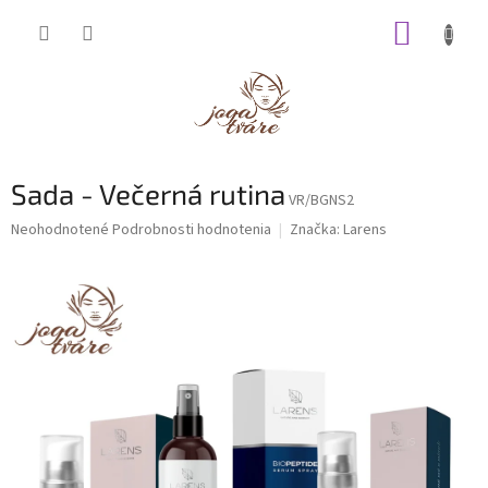
Prejsť
NÁKUP
na
obsah
KOŠÍK
Sada - Večerná rutina
VR/BGNS2
Priemerné
Neohodnotené
Podrobnosti hodnotenia
Značka:
Larens
hodnotenie
produktu
je
0,0
z
5
hviezdičiek.