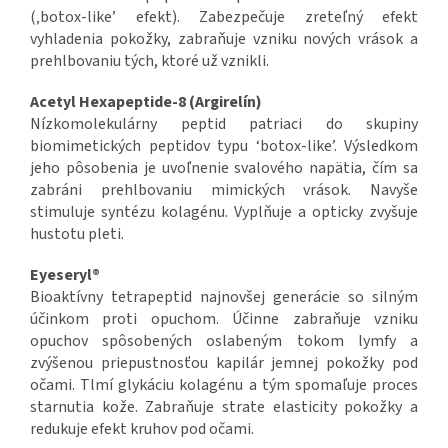
(‚botox-like’ efekt). Zabezpečuje zreteľný efekt
vyhladenia pokožky, zabraňuje vzniku nových vrások a
prehlbovaniu tých, ktoré už vznikli.
Acetyl Hexapeptide-8 (Argirelín)
Nízkomolekulárny peptid patriaci do skupiny
biomimetických peptidov typu ‘botox-like’. Výsledkom
jeho pôsobenia je uvoľnenie svalového napätia, čím sa
zabráni prehlbovaniu mimických vrások. Navyše
stimuluje syntézu kolagénu. Vyplňuje a opticky zvyšuje
hustotu pleti.
Eyeseryl®
Bioaktívny tetrapeptid najnovšej generácie so silným
účinkom proti opuchom. Účinne zabraňuje vzniku
opuchov spôsobených oslabeným tokom lymfy a
zvýšenou priepustnosťou kapilár jemnej pokožky pod
očami. Tlmí glykáciu kolagénu a tým spomaľuje proces
starnutia kože. Zabraňuje strate elasticity pokožky a
redukuje efekt kruhov pod očami.