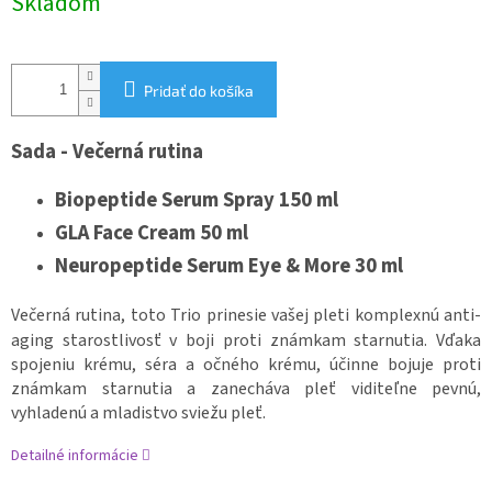
Skladom
cena:
Pridať do košíka
Sada - Večerná rutina
Biopeptide Serum Spray 150 ml
GLA Face Cream 50 ml
Neuropeptide Serum Eye & More 30 ml
Večerná rutina, toto Trio prinesie vašej pleti komplexnú anti-
aging starostlivosť v boji proti známkam starnutia. Vďaka
spojeniu krému, séra a očného krému, účinne bojuje proti
známkam starnutia a zanecháva pleť viditeľne pevnú,
vyhladenú a mladistvo sviežu pleť.
Detailné informácie