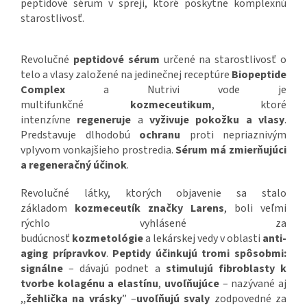
peptidové sérum v spreji, ktoré poskytne komplexnú
starostlivosť.
Revolučné
peptidové sérum
určené na starostlivosť o
telo a vlasy založené na jedinečnej receptúre
Biopeptide
Complex
a Nutrivi vode je
multifunkčné
kozmeceutikum
, ktoré
intenzívne
regeneruje
a
vyživuje pokožku a vlasy
.
Predstavuje dlhodobú
ochranu
proti nepriaznivým
vplyvom vonkajšieho prostredia.
Sérum má zmierňujúci
a regeneračný účinok
.
Revolučné látky, ktorých objavenie sa stalo
základom
kozmeceutík značky Larens
, boli veľmi
rýchlo vyhlásené za
budúcnosť
kozmetológie
a lekárskej vedy v oblasti
anti-
aging prípravkov
.
Peptidy
účinkujú tromi spôsobmi:
signálne
– dávajú podnet a
stimulujú fibroblasty k
tvorbe kolagénu a elastínu
,
uvoľňujúce
– nazývané aj
,,
žehlička na vrásky
” –
uvoľňujú svaly
zodpovedné za