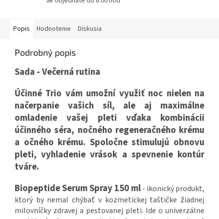
ak objednáte do 8:00 hod
Popis
Hodnotenie
Diskusia
Podrobný popis
Sada - Večerná rutina
Účinné Trio vám umožní využiť noc nielen na
načerpanie vašich síl, ale aj maximálne
omladenie vašej pleti vďaka kombinácii
účinného séra, nočného regeneračného krému
a očného krému. Spoločne stimulujú obnovu
pleti, vyhladenie vrások a spevnenie kontúr
tváre.
Biopeptide Serum Spray 150 ml
- ikonický produkt,
ktorý by nemal chýbať v kozmetickej taštičke žiadnej
milovníčky zdravej a pestovanej pleti. Ide o univerzálne