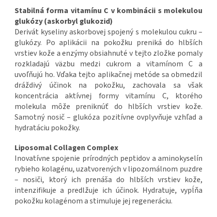
Stabilná forma vitamínu C v kombinácii s molekulou
glukózy (askorbyl glukozid)
Derivát kyseliny askorbovej spojený s molekulou cukru –
glukózy. Po aplikácii na pokožku preniká do hlbších
vrstiev kože a enzýmy obsiahnuté v tejto zložke pomaly
rozkladajú väzbu medzi cukrom a vitamínom C a
uvoľňujú ho. Vďaka tejto aplikačnej metóde sa obmedzil
dráždivý účinok na pokožku, zachovala sa však
koncentrácia aktívnej formy vitamínu C, ktorého
molekula môže preniknúť do hlbších vrstiev kože.
Samotný nosič – glukóza pozitívne ovplyvňuje vzhľad a
hydratáciu pokožky.
Liposomal Collagen Complex
Inovatívne spojenie prírodných peptidov a aminokyselín
rybieho kolagénu, uzatvorených v lipozomálnom puzdre
– nosiči, ktorý ich prenáša do hlbších vrstiev kože,
intenzifikuje a predlžuje ich účinok. Hydratuje, vypĺňa
pokožku kolagénom a stimuluje jej regeneráciu.