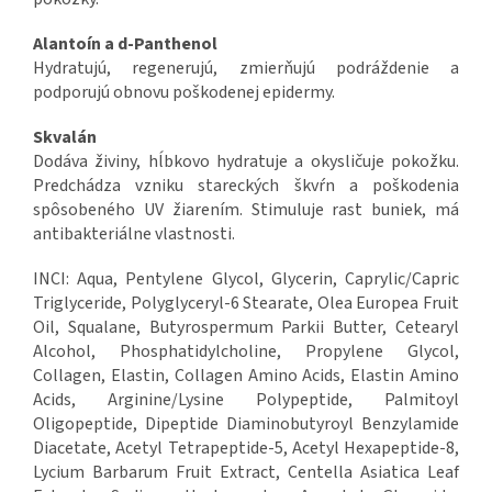
Alantoín a d-Panthenol
Hydratujú, regenerujú, zmierňujú podráždenie a
podporujú obnovu poškodenej epidermy.
Skvalán
Dodáva živiny, hĺbkovo hydratuje a okysličuje pokožku.
Predchádza vzniku stareckých škvŕn a poškodenia
spôsobeného UV žiarením. Stimuluje rast buniek, má
antibakteriálne vlastnosti.
INCI: Aqua, Pentylene Glycol, Glycerin, Caprylic/Capric
Triglyceride, Polyglyceryl-6 Stearate, Olea Europea Fruit
Oil, Squalane, Butyrospermum Parkii Butter, Cetearyl
Alcohol, Phosphatidylcholine, Propylene Glycol,
Collagen, Elastin, Collagen Amino Acids, Elastin Amino
Acids, Arginine/Lysine Polypeptide, Palmitoyl
Oligopeptide, Dipeptide Diaminobutyroyl Benzylamide
Diacetate, Acetyl Tetrapeptide-5, Acetyl Hexapeptide-8,
Lycium Barbarum Fruit Extract, Centella Asiatica Leaf