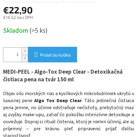
€22,90
€18,62 bez DPH
Jednotková
Skladom
(>5 ks)
cena:
Pridať do košíka
MEDI-PEEL - Algo-Tox Deep Clear - Detoxikačná
čistiaca pena na tvár 150 ml
Objav silu morských rias a kyslíkových mikrobubliniek ukrytú v
luxusnej pene
Algo Tox Deep Clear
. Táto jedinečná čistiaca
pena jemne, no účinne odstraňuje nečistoty, prebytočný maz
aj zvyšky make-upu, zatiaľ čo pokožku intenzívne detoxikuje a
osviežuje.
Dopraj si rituál čistenia, ktorý je nielen účinný, ale aj
príjemný – pre krásnu pleť pripravenú prijať ďalšiu
starostlivosť.