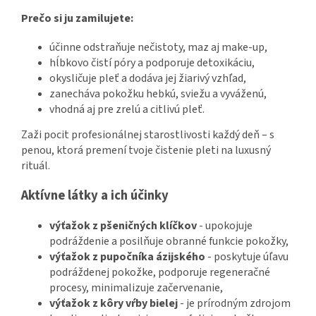
Prečo si ju zamilujete:
účinne odstraňuje nečistoty, maz aj make-up,
hĺbkovo čistí póry a podporuje detoxikáciu,
okysličuje pleť a dodáva jej žiarivý vzhľad,
zanecháva pokožku hebkú, sviežu a vyváženú,
vhodná aj pre zrelú a citlivú pleť.
Zaži pocit profesionálnej starostlivosti každý deň – s
penou, ktorá premení tvoje čistenie pleti na luxusný
rituál.
Aktívne látky a ich účinky
výťažok z pšeničných klíčkov
- upokojuje
podráždenie a posilňuje obranné funkcie pokožky,
výťažok z pupočníka ázijského
- poskytuje úľavu
podráždenej pokožke, podporuje regeneračné
procesy, minimalizuje začervenanie,
výťažok z kôry vŕby bielej
- je prírodným zdrojom