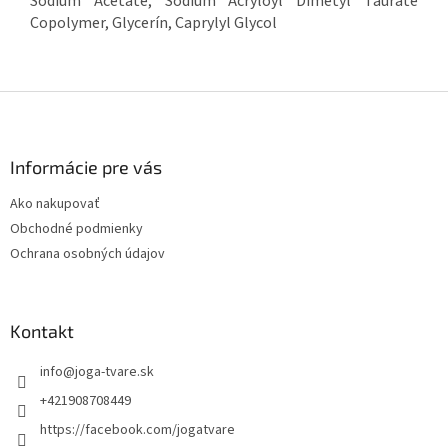
Sodium Acetate, Sodium Acryloyl Dimetyl Taurate
Copolymer, Glycerín, Caprylyl Glycol
Z
á
p
ä
Informácie pre vás
t
Ako nakupovať
i
Obchodné podmienky
e
Ochrana osobných údajov
Kontakt
info
@
joga-tvare.sk
+421908708449
https://facebook.com/jogatvare