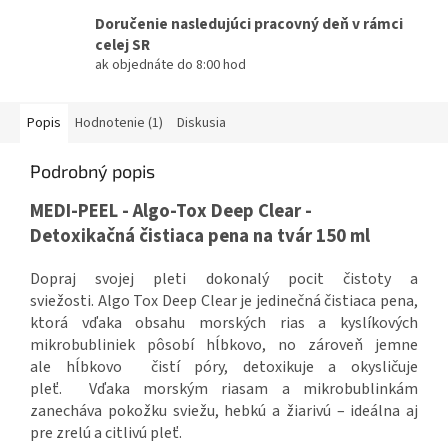
Doručenie nasledujúci pracovný deň v rámci
celej SR
ak objednáte do 8:00 hod
Popis
Hodnotenie (1)
Diskusia
Podrobný popis
MEDI-PEEL - Algo-Tox Deep Clear -
Detoxikačná čistiaca pena na tvár 150 ml
Dopraj svojej pleti dokonalý pocit čistoty a
sviežosti. Algo Tox Deep Clear je jedinečná čistiaca pena,
ktorá vďaka obsahu morských rias a kyslíkových
mikrobubliniek pôsobí hĺbkovo, no zároveň jemne
ale
hĺbkovo čistí póry, detoxikuje a okysličuje
pleť. Vďaka morským riasam a mikrobublinkám
zanecháva pokožku sviežu, hebkú a žiarivú – ideálna aj
pre zrelú a citlivú pleť.