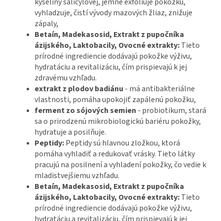
kyseliny salicylovej, jemne exfoliuje pokožku,
vyhladzuje, čistí vývody mazových žliaz, znižuje
zápaly,
Betaín, Madekasosid, Extrakt z pupočníka
ázijského, Laktobacily, Ovocné extrakty:
Tieto
prírodné ingrediencie dodávajú pokožke výživu,
hydratáciu a revitalizáciu, čím prispievajú k jej
zdravému vzhľadu.
extrakt z plodov badiánu
- má antibakteriálne
vlastnosti, pomáha upokojiť zapálenú pokožku,
ferment zo sójových semien
- probiotikum, stará
sa o prirodzenú mikrobiologickú bariéru pokožky,
hydratuje a posilňuje.
Peptidy:
Peptidy sú hlavnou zložkou, ktorá
pomáha vyhladiť a redukovať vrásky. Tieto látky
pracujú na posilnení a vyhladení pokožky, čo vedie k
mladistvejšiemu vzhľadu.
Betaín, Madekasosid, Extrakt z pupočníka
ázijského, Laktobacily, Ovocné extrakty:
Tieto
prírodné ingrediencie dodávajú pokožke výživu,
hydratáciu a revitalizáciu, čím prispievajú k jej