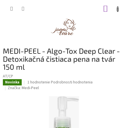
Prejsť
NÁKUP
na
obsah
KOŠÍK
MEDI-PEEL - Algo-Tox Deep Clear -
Detoxikačná čistiaca pena na tvár
150 ml
AT/CP
Priemerné
1 hodnotenie
Podrobnosti hodnotenia
Novinka
hodnotenie
Značka:
Medi-Peel
produktu
je
5,0
z
5
hviezdičiek.