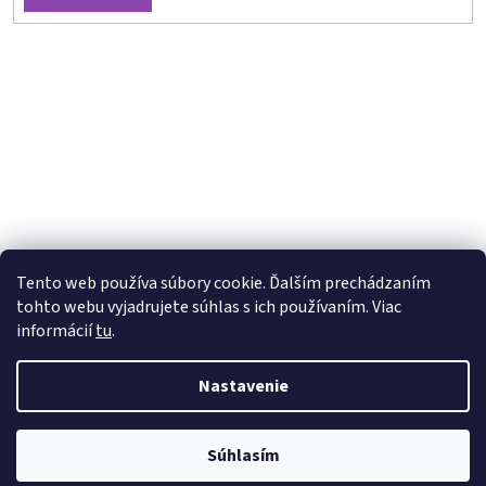
Tento web používa súbory cookie. Ďalším prechádzaním
tohto webu vyjadrujete súhlas s ich používaním. Viac
informácií
tu
.
Nastavenie
Vytvoril Shoptet
Súhlasím
Copyright 2026
joga-tvare.sk
. Všetky práva vyhradené.
INFORMACNY PRUZOK