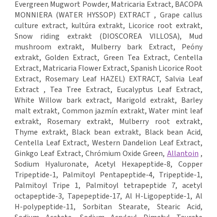
Evergreen Mugwort
Powder, Matricaria Extract, BACOPA
MONNIERA (WATER HYSSOP) EXTRACT , Grape callus
culture extract, kultúra extrakt, Licorice root extrakt,
Snow riding extrakt (DIOSCOREA VILLOSA), Mud
mushroom extrakt, Mulberry bark Extract, Peóny
extrakt, Golden Extract, Green Tea Extract, Centella
Extract, Matricaria Flower Extract, Spanish Licorice Root
Extract, Rosemary Leaf HAZEL) EXTRACT, Salvia Leaf
Extract , Tea Tree Extract, Eucalyptus Leaf Extract,
White Willow bark extract, Marigold extrakt, Barley
malt extrakt, Common jazmín extrakt, Water mint leaf
extrakt, Rosemary extrakt, Mulberry root extrakt,
Thyme extrakt, Black bean extrakt, Black bean Acid,
Centella Leaf Extract, Western Dandelion Leaf Extract,
Ginkgo Leaf Extract, Chrómium Oxide Green,
Allantoin
,
Sodium Hyaluronate, Acetyl Hexapeptide-8, Copper
Tripeptide-1, Palmitoyl Pentapeptide-4, Tripeptide-1,
Palmitoyl Tripe 1, Palmitoyl tetrapeptide 7, acetyl
octapeptide-3, Tapepeptide-17, Al H-Ligopeptide-1, Al
H-polypeptide-11, Sorbitan Stearate, Stearic Acid,