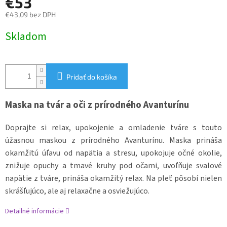
€53
€43,09 bez DPH
Jednotková
Skladom
cena:
Pridať do košíka
Maska na tvár a oči z prírodného Avanturínu
Doprajte si relax, upokojenie a omladenie tváre s touto
úžasnou maskou z prírodného Avanturínu. Maska prináša
okamžitú úľavu od napätia a stresu, upokojuje očné okolie,
znižuje opuchy a tmavé kruhy pod očami, uvoľňuje svalové
napätie z tváre, prináša okamžitý relax. Na pleť pôsobí nielen
skrášľujúco, ale aj relaxačne a osviežujúco.
Detailné informácie