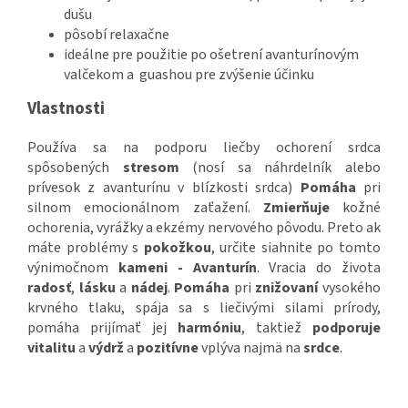
dušu
pôsobí relaxačne
ideálne pre použitie po ošetrení avanturínovým
valčekom a guashou pre zvýšenie účinku
Vlastnosti
Používa sa na podporu liečby ochorení srdca
spôsobených
stresom
(nosí sa náhrdelník alebo
prívesok z avanturínu v blízkosti srdca)
Pomáha
pri
silnom emocionálnom zaťažení.
Zmierňuje
kožné
ochorenia, vyrážky a ekzémy nervového pôvodu. Preto ak
máte problémy s
pokožkou
, určite siahnite po tomto
výnimočnom
kameni - Avanturín
.
Vracia do života
radosť
,
lásku
a
nádej
.
Pomáha
pri
znižovaní
vysokého
krvného tlaku, spája sa s liečivými silami prírody,
pomáha prijímať jej
harmóniu
, taktiež
podporuje
vitalitu
a
výdrž
a
pozitívne
vplýva najmä na
srdce
.