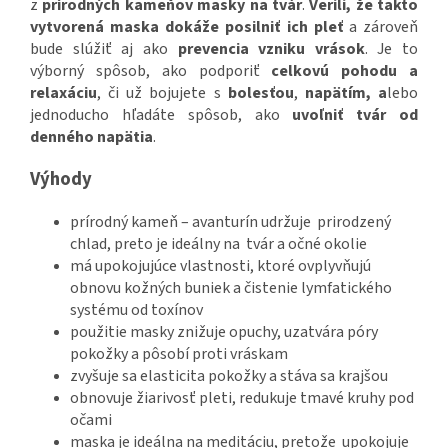
z
prírodných kameňov masky na tvár
.
Verili, že takto
vytvorená maska dokáže posilniť ich pleť
a zároveň
bude slúžiť aj ako
prevencia
vzniku vrások
.
Je to
výborný spôsob, ako podporiť
celkovú pohodu a
relaxáciu
, či už bojujete s
bolesťou
,
napätím, a
lebo
jednoducho hľadáte spôsob, ako
uvoľniť tvár od
denného napätia
.
Výhody
prírodný kameň – avanturín udržuje prirodzený
chlad, preto je ideálny na tvár a očné okolie
má upokojujúce vlastnosti, ktoré ovplyvňujú
obnovu kožných buniek a čistenie lymfatického
systému od toxínov
použitie masky znižuje opuchy, uzatvára póry
pokožky a pôsobí proti vráskam
zvyšuje sa elasticita pokožky a stáva sa krajšou
obnovuje žiarivosť pleti, redukuje tmavé kruhy pod
očami
maska je ideálna na meditáciu, pretože upokojuje