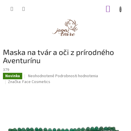
Prejsť
NÁKUP
na
obsah
KOŠÍK
Maska na tvár a oči z prírodného
Aventurínu
379
Priemerné
Neohodnotené
Podrobnosti hodnotenia
Novinka
hodnotenie
Značka:
Face Cosmetics
produktu
je
0,0
z
5
hviezdičiek.