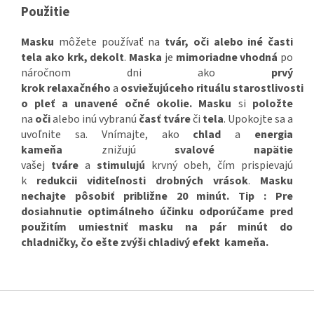
Použitie
Masku
môžete používať na
tvár, oči alebo iné časti
tela ako krk, dekolt
.
Maska
je
mimoriadne
vhodná
po
náročnom dni ako
prvý
krok relaxačného
a
osviežujúceho
rituálu
starostlivosti
o pleť a unavené očné okolie.
Masku
si
položte
na
oči
alebo inú vybranú
časť
tváre
či
tela
. Upokojte sa a
uvoľnite sa. Vnímajte, ako
chlad
a
energia
kameňa
znižujú
svalové
napätie
vašej
tváre
a
stimulujú
krvný obeh, čím prispievajú
k
redukcii viditeľnosti
drobných vrások
.
Masku
nechajte pôsobiť približne 20 minút. Tip :
Pre
dosiahnutie optimálneho účinku odporúčame pred
použitím
umiestniť masku na pár minút do
chladničky
, čo ešte
zvýši chladivý efekt
kameňa.
Z
á