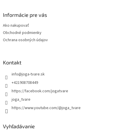
á
p
ä
Informácie pre vás
t
Ako nakupovať
i
Obchodné podmienky
e
Ochrana osobných údajov
Kontakt
info
@
joga-tvare.sk
+421908708449
https://facebook.com/jogatvare
joga_tvare
https://www.youtube.com/@joga_tvare
Vyhľadávanie