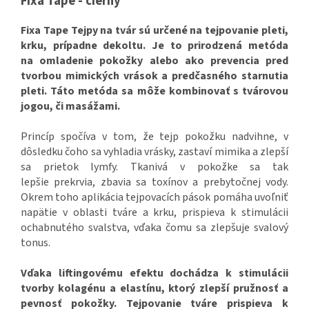
Fixa Tape - čierny
Fixa Tape Tejpy na tvár sú určené na tejpovanie pleti,
krku, prípadne dekoltu. Je to prirodzená metóda
na omladenie pokožky alebo ako prevencia pred
tvorbou mimických vrások a predčasného starnutia
pleti. Táto metóda sa môže kombinovať s tvárovou
jogou, či masážami.
Princíp spočíva v tom, že tejp pokožku nadvihne, v
dôsledku čoho sa vyhladia vrásky, zastaví mimika a zlepší
sa prietok lymfy. Tkanivá v pokožke sa tak
lepšie prekrvia, zbavia sa toxínov a prebytočnej vody.
Okrem toho aplikácia tejpovacích pások pomáha uvoľniť
napätie v oblasti tváre a krku, prispieva k stimulácii
ochabnutého svalstva, vďaka čomu sa zlepšuje svalový
tonus.
Vďaka liftingovému efektu dochádza k stimulácii
tvorby kolagénu a elastínu, ktorý zlepší pružnosť a
pevnosť pokožky. Tejpovanie tváre prispieva k