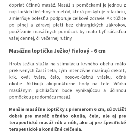
dopriať účinnú masáž. Masáž s pomôckami je jednou z
najstarších liečebných metód, ktorá poskytuje relaxáciu,
zmierňuje bolesť a podporuje celkové zdravie. Ak túžite
po plnej a zdravej pleti bez chirurgických zákrokov,
používanie masážnych pomôcok by malo byť súčasťou
vašej dennej, či večernej rutiny.
Masážna loptička Ježko/ Fialový - 6 cm
Hroty ježka slúžia na stimuláciu krvného obehu málo
prekrvených častí tela, tým intenzívne masírujú dekolt,
krk, ovál tváre, čelo, nosovo-ústnú vrásku, očné
okolie. Aktivujú akupunktúrne body na tele. Vďaka
masážnym pichliačom bude vynikajúcou a účinnou
pomôckou pre domácu masáž.
Menšie masážne loptičky s priemerom 6 cm, sú zvlášť
dobré pre masáž očného okolia, čela, ale aj pre
terapeutickú masáž rúk a nôh, ako aj pre špecifické
terapeutické a kondičné cvičenia.