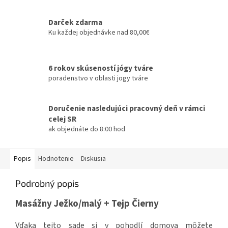
Darček zdarma
Ku každej objednávke nad 80,00€
6 rokov skúseností jógy tváre
poradenstvo v oblasti jogy tváre
Doručenie nasledujúci pracovný deň v rámci
celej SR
ak objednáte do 8:00 hod
Popis
Hodnotenie
Diskusia
Podrobný popis
Masážny Ježko/malý + Tejp Čierny
Vďaka tejto sade si v pohodlí domova môžete