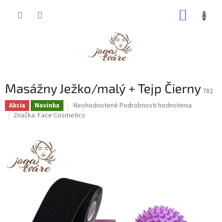
Prejsť
NÁKUP
na
obsah
KOŠÍK
Masážny Ježko/malý + Tejp Čierny
782
Priemerné
Neohodnotené
Podrobnosti hodnotenia
Akcia
Novinka
hodnotenie
Značka:
Face Cosmetics
produktu
je
0,0
z
5
hviezdičiek.