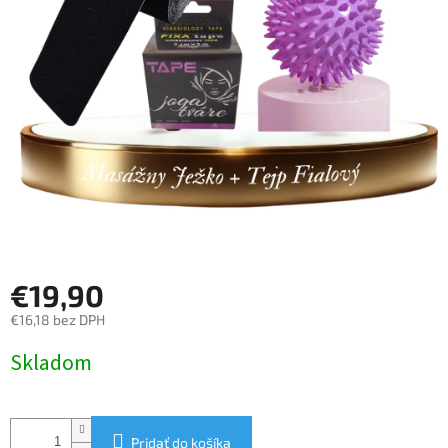
€19,90
€16,18 bez DPH
Jednotková
Skladom
cena:
Pridať do košíka