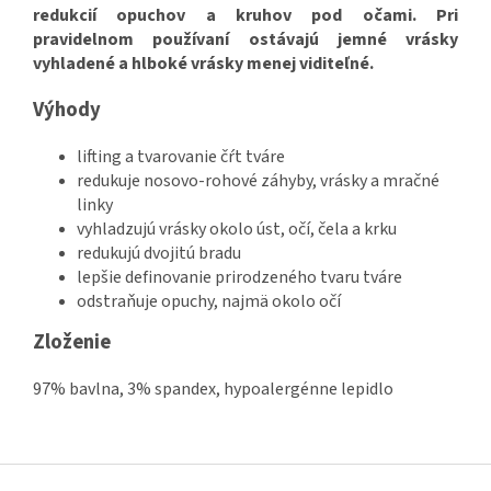
redukcií opuchov a kruhov pod očami. Pri
pravidelnom používaní ostávajú jemné vrásky
vyhladené a hlboké vrásky menej viditeľné.
Výhody
lifting a tvarovanie čŕt tváre
redukuje nosovo-rohové záhyby, vrásky a mračné
linky
vyhladzujú vrásky okolo úst, očí, čela a krku
redukujú dvojitú bradu
lepšie definovanie prirodzeného tvaru tváre
odstraňuje opuchy, najmä okolo očí
Zloženie
97% bavlna, 3% spandex, hypoalergénne lepidlo
Z