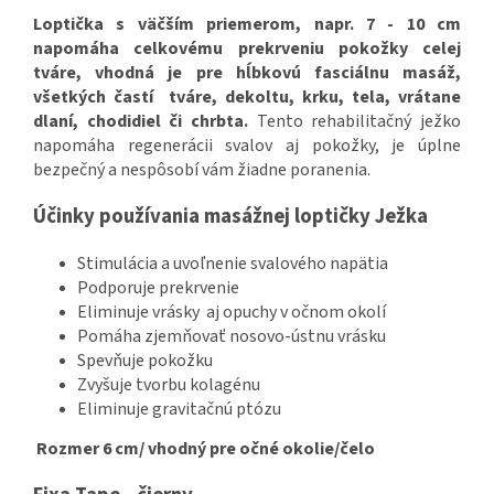
Loptička s väčším priemerom, napr. 7 - 10 cm
napomáha celkovému prekrveniu pokožky celej
tváre, vhodná je pre
hĺbkovú fasciálnu masáž,
všetkých častí tváre, dekoltu, krku, tela, vrátane
dlaní, chodidiel či chrbta.
Tento rehabilitačný ježko
napomáha regenerácii svalov aj pokožky, je úplne
bezpečný a nespôsobí vám žiadne poranenia.
Účinky používania masážnej loptičky Ježka
Stimulácia a uvoľnenie svalového napätia
Podporuje prekrvenie
Eliminuje vrásky aj opuchy v očnom okolí
Pomáha zjemňovať nosovo-ústnu vrásku
Spevňuje pokožku
Zvyšuje tvorbu kolagénu
Eliminuje gravitačnú ptózu
Rozmer 6 cm/ vhodný pre očné okolie/čelo