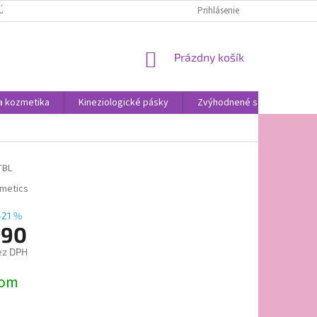
ÚDAJOV
Prihlásenie
NÁKUPNÝ
Prázdny košík
KOŠÍK
a kozmetika
Kineziologické pásky
Zvýhodnené sady
Ob
TBL
metics
–21 %
,90
ez DPH
ová
dom