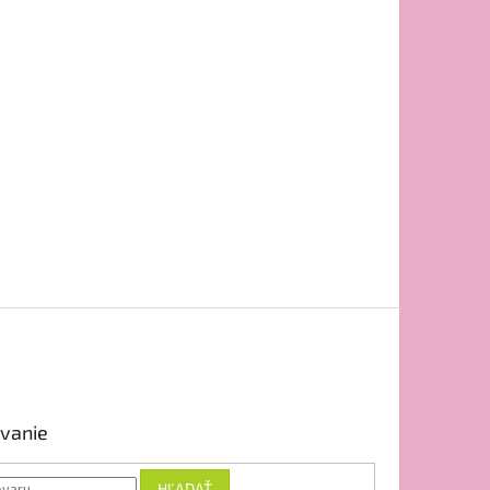
vanie
HĽADAŤ