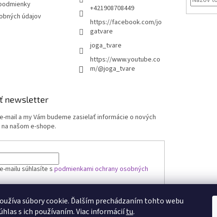
podmienky
+421908708449
obných údajov
https://facebook.com/jo
gatvare
joga_tvare
https://www.youtube.co
m/@joga_tvare
ť newsletter
 e-mail a my Vám budeme zasielať informácie o nových
 na našom e-shope.
e-mailu súhlasíte s
podmienkami ochrany osobných
oužíva súbory cookie. Ďalším prechádzaním tohto webu
ÁSIŤ SA
úhlas s ich používaním. Viac informácií
tu
.