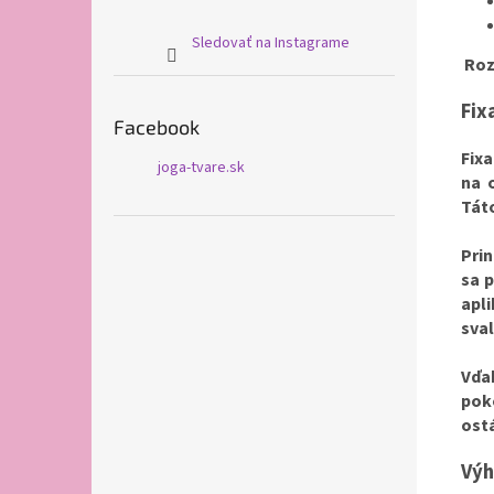
Sledovať na Instagrame
Roz
Fix
Facebook
Fix
joga-tvare.sk
na 
Tát
Prin
sa p
apli
sval
Vďa
pok
ostá
Vý