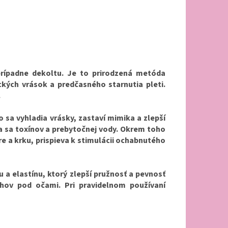
 prípadne dekoltu. Je to prirodzená metóda
ých vrások a predčasného starnutia pleti.
.
 sa vyhladia vrásky, zastaví mimika a zlepší
ia sa toxínov a prebytočnej vody. Okrem toho
re a krku, prispieva k stimulácii ochabnutého
 a elastínu, ktorý zlepší pružnosť a pevnosť
uhov pod očami. Pri pravidelnom používaní