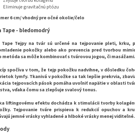
Zvyšuje tvorbu kolagénu
Eliminuje gravitačnú ptózu
mer 6 cm/ vhodný pre očné okolie/čelo
a Tape - bledomodrý
a Tape Tejpy na tvár sú určené na tejpovanie pleti, krku,
omladenie pokožky alebo ako prevencia pred tvorbou mimick
o metóda sa môže kombinovať s tvárovou jogou, či masážami
cíp spočíva v tom, že tejp pokožku nadvihne, v dôsledku čoho
rietok lymfy. Tkanivá v pokožke sa tak lepšie prekrvia, zbav
kácia tejpovacích pások pomáha uvoľniť napätie v oblasti tvá
stva, vďaka čomu sa zlepšuje svalový tonus.
ka liftingovému efektu dochádza k stimulácii tvorby kolagénu
ožky. Tejpovanie tváre prispieva k redukcií opuchov a kr
vajú jemné vrásky vyhladené a hlboké vrásky menej viditeľné.
hody