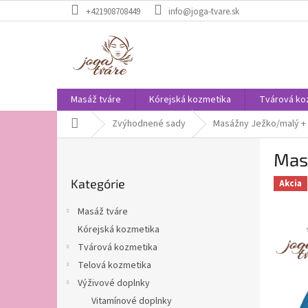
Prejsť
+421908708449
info@joga-tvare.sk
na
obsah
Masáž tváre
Kórejská kozmetika
Tvárová ko
Domov
Zvýhodnené sady
Masážny Ježko/malý +
B
Mas
o
Preskočiť
č
Kategórie
kategórie
Akcia
n
ý
Masáž tváre
p
Kórejská kozmetika
a
Tvárová kozmetika
n
e
Telová kozmetika
l
Výživové doplnky
Vitamínové doplnky