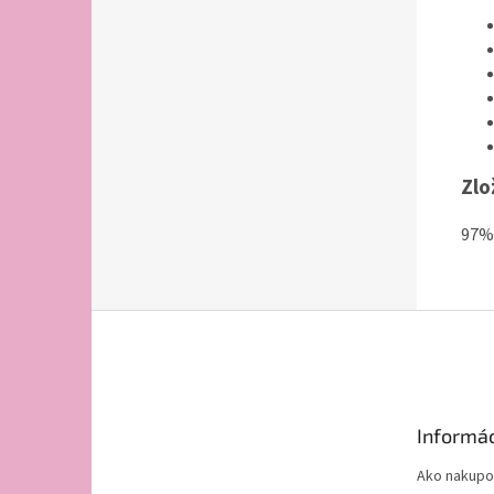
Zlo
97% 
Z
á
p
ä
t
Informác
i
e
Ako nakupo