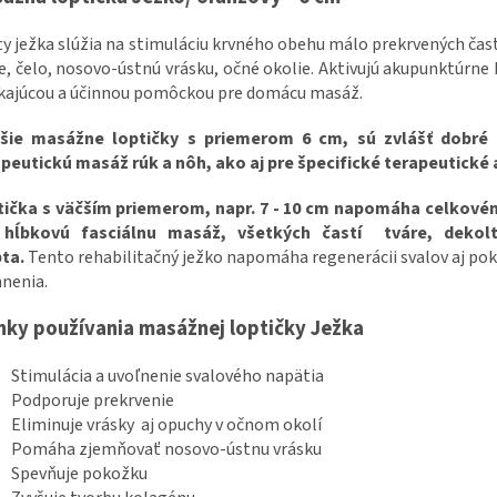
y ježka slúžia na stimuláciu krvného obehu málo prekrvených častí
e, čelo, nosovo-ústnú vrásku, očné okolie. Aktivujú akupunktúrn
kajúcou a účinnou pomôckou pre domácu masáž.
šie masážne loptičky s priemerom 6 cm, sú zvlášť dobré 
peutickú masáž rúk a nôh, ako aj pre špecifické terapeutické 
tička s väčším priemerom, napr. 7 - 10 cm napomáha celkovém
hĺbkovú fasciálnu masáž, všetkých častí tváre, dekoltu,
ta.
Tento rehabilitačný ježko napomáha regenerácii svalov aj pok
nenia.
nky používania masážnej loptičky Ježka
Stimulácia a uvoľnenie svalového napätia
Podporuje prekrvenie
Eliminuje vrásky aj opuchy v očnom okolí
Pomáha zjemňovať nosovo-ústnu vrásku
Spevňuje pokožku