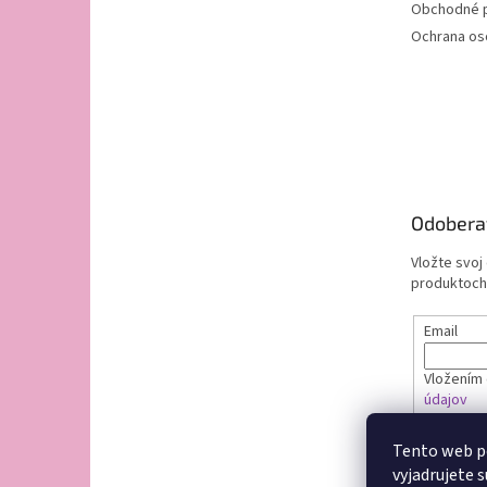
Obchodné 
Ochrana os
Odobera
Vložte svoj
produktoch
Email
Vložením 
údajov
Tento web p
PRIHL
vyjadrujete s