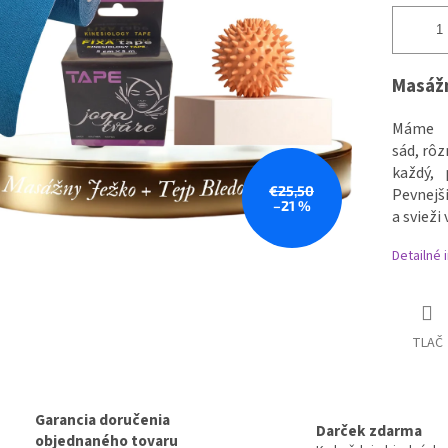
Masážn
Máme p
sád, rôz
každý, 
€25,50
Pevnejši
–21 %
a svieži 
Detailné 
TLAČ
Garancia doručenia
Darček zdarma
objednaného tovaru