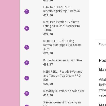
€35,90
FIXA TAPE FIXA TAPE -
Kineziologický tejp – Béžová
€13,60
Medi-Peel Peptide 9 Volume
Lifting All In One Essence Pro
100 ml
€27,90
MEDI-PEEL - Cell Toxing
Popi
Dermajours Repair Eye Cream
30 ml
€26,90
Pod
Biopeptide Serum Spray 150 ml
€33,37
Mas
MEDI-PEEL - Peptide 9 Volume
and Tension Tox Cream PRO
Vďa
50g
€26,90
lieč
zdra
Masážny 3D valček na tvár a krk
veče
€18,90
Silikónové masážne banky na
Mas