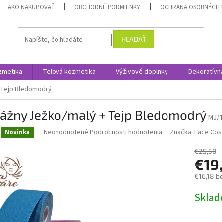
AKO NAKUPOVAŤ
OBCHODNÉ PODMIENKY
OCHRANA OSOBNÝCH 
HĽADAŤ
zmetika
Telová kozmetika
Výživové doplnky
Dekoratívn
 Tejp Bledomodrý
ážny Ježko/malý + Tejp Bledomodrý
MJ/
Priemerné
Neohodnotené
Podrobnosti hodnotenia
Značka:
Face Cos
Novinka
hodnotenie
produktu
€25,50
je
€19
0,0
€16,18 b
z
5
Jednotk
Skla
hviezdičiek.
cena: