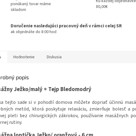
Ku každej objednávke
ponúkaný tovar máme
80,00€
skladom
Doručenie nasledujúci pracovný deň v rámci celej SR
ak objednáte do 8:00 hod
s
Hodnotenie
Diskusia
robný popis
ážny Ježko/malý + Tejp Bledomodrý
ka tejto sade si v pohodlí domova môžete dopriať účinnú masá
ebných metód, ktorá poskytuje relaxáciu, zmierňuje bolesť a po
vej pleti bez chirurgických zákrokov, používanie masážnych p
rnej rutiny.
ážna loptička Ježko/ oranžový - 6 cm