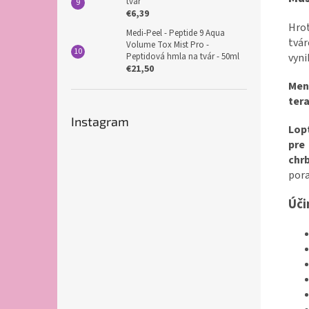
tvár
€6,39
Hrot
Medi-Peel - Peptide 9 Aqua
tvár
Volume Tox Mist Pro -
Peptidová hmla na tvár - 50ml
vyni
€21,50
Men
tera
Instagram
Lop
pre
chrb
pora
Úči