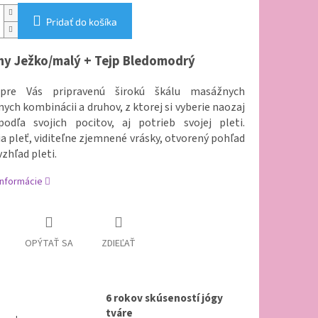
Pridať do košíka
y Ježko/malý + Tejp Bledomodrý
re Vás pripravenú širokú škálu masážnych
nych kombinácii a druhov, z ktorej si vyberie naozaj
podľa svojich pocitov, aj potrieb svojej pleti.
a pleť, viditeľne zjemnené vrásky, otvorený pohľad
vzhľad pleti.
informácie
OPÝTAŤ SA
ZDIEĽAŤ
6 rokov skúseností jógy
tváre