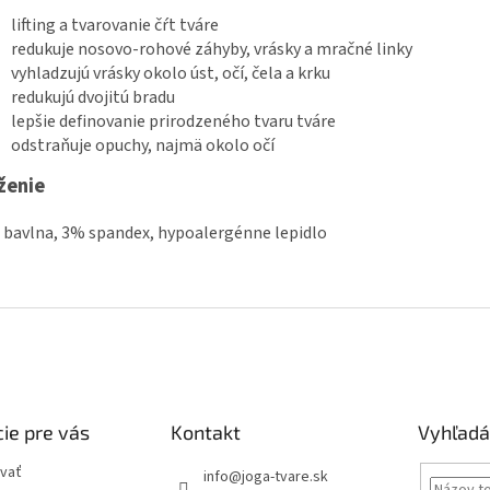
lifting a tvarovanie čŕt tváre
redukuje nosovo-rohové záhyby, vrásky a mračné linky
vyhladzujú vrásky okolo úst, očí, čela a krku
redukujú dvojitú bradu
lepšie definovanie prirodzeného tvaru tváre
odstraňuje opuchy, najmä okolo očí
ženie
bavlna, 3% spandex, hypoalergénne lepidlo
ie pre vás
Kontakt
Vyhľadá
vať
info
@
joga-tvare.sk