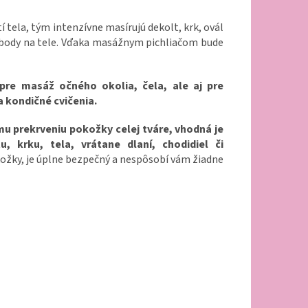
 tela, tým intenzívne masírujú dekolt, krk, ovál
e body na tele. Vďaka masážnym pichliačom bude
pre masáž očného okolia, čela, ale aj pre
a kondičné cvičenia.
u prekrveniu pokožky celej tváre, vhodná je
 krku, tela, vrátane dlaní, chodidiel či
ožky, je úplne bezpečný a nespôsobí vám žiadne