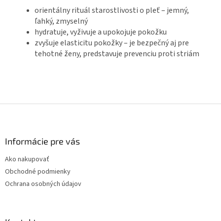
orientálny rituál starostlivosti o pleť – jemný,
ľahký, zmyselný
hydratuje, vyživuje a upokojuje pokožku
zvyšuje elasticitu pokožky – je bezpečný aj pre
tehotné ženy, predstavuje prevenciu proti striám
Z
á
p
ä
Informácie pre vás
t
Ako nakupovať
i
Obchodné podmienky
e
Ochrana osobných údajov