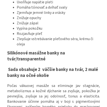
Uvoľňuje napätie pleti
Pomáha tónovať a dvíhať svaly
Zjemňuje jemné linky a vrásky
Znižuje opuchy
Znižuje zápal
Vypína pokožku
Rozjasňuje pleť
Zlepšuje vstrebávanie pleťového séra, krému či
oleja
Silikónové masážne banky na
tvár/transparentné
Sada obsahuje 2 väčšie banky na tvár, 2 malé
banky na očné okolie
Počas vákuovej masáže sa eliminuje jav stagnácie,
metabolizmus a kožné dýchanie sa zvyšuje, pokožka je
pevnejšia, zvyšuje sa jej odolnosť, tonus a elasticita.
Bankovanie účinne pomáha aj v boji s pigmentovými
škvrnami, zvýšením krvného prietoku do masírovanej