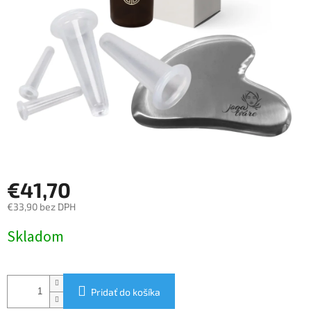
€41,70
€33,90 bez DPH
Jednotková
Skladom
cena:
Pridať do košíka