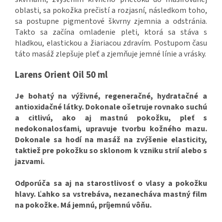
oblasti, sa pokožka prečistí a rozjasní, následkom toho,
sa postupne pigmentové škvrny zjemnia a odstránia.
Takto sa začína omladenie pleti, ktorá sa stáva s
hladkou, elastickou a žiariacou zdravím. Postupom času
táto masáž zlepšuje pleť a zjemňuje jemné línie a vrásky.
Larens Orient Oil 50 ml
Je bohatý na výživné, regeneračné, hydratačné a
antioxidačné látky. Dokonale ošetruje rovnako suchú
a citlivú, ako aj mastnú pokožku, pleť s
nedokonalosťami, upravuje tvorbu kožného mazu.
Dokonale sa hodí na masáž na zvýšenie elasticity,
taktiež pre pokožku so sklonom k vzniku strií alebo s
jazvami.
Odporúča sa aj na starostlivosť o vlasy a pokožku
hlavy. Ľahko sa vstrebáva, nezanecháva mastný film
na pokožke. Má jemnú, príjemnú vôňu.