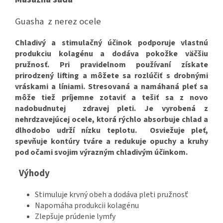
Guasha z nerez ocele
Chladivý a stimulačný účinok podporuje vlastnú
produkciu kolagénu a dodáva pokožke väčšiu
pružnosť. Pri pravidelnom používaní získate
prirodzený lifting a môžete sa rozlúčiť s drobnými
vráskami a líniami. Stresovaná a namáhaná pleť sa
môže tiež príjemne zotaviť a tešiť sa z novo
nadobudnutej zdravej pleti. Je vyrobená z
nehrdzavejúcej ocele, ktorá rýchlo absorbuje chlad a
dlhodobo udrží nízku teplotu. Osviežuje pleť,
spevňuje kontúry tváre a redukuje opuchy a kruhy
pod očami svojim výrazným chladivým účinkom.
Výhody
Stimuluje krvný obeh a dodáva pleti pružnosť
Napomáha produkcii kolagénu
Zlepšuje prúdenie lymfy