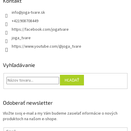
Kontakt
info
@
joga-tvare.sk
+421908708449
https://facebook.com/jogatvare
joga_tvare
https://www.youtube.com/@joga_tvare
Vyhľadávanie
HĽADAŤ
Odoberať newsletter
Vložte svoj e-mail a my Vám budeme zasielať informácie o nových
produktoch na našom e-shope.