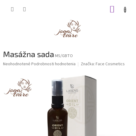
Prejsť
NÁKUP
na
obsah
KOŠÍK
Masážna sada
MS/GBTO
Priemerné
Neohodnotené
Podrobnosti hodnotenia
Značka:
Face Cosmetics
hodnotenie
produktu
je
0,0
z
5
hviezdičiek.