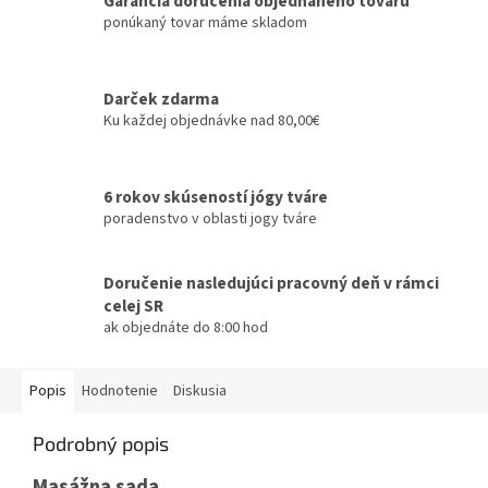
Garancia doručenia objednaného tovaru
ponúkaný tovar máme skladom
Darček zdarma
Ku každej objednávke nad 80,00€
6 rokov skúseností jógy tváre
poradenstvo v oblasti jogy tváre
Doručenie nasledujúci pracovný deň v rámci
celej SR
ak objednáte do 8:00 hod
Popis
Hodnotenie
Diskusia
Podrobný popis
Masážna sada