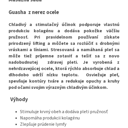
Guasha z nerez ocele
Chladivý a stimulačný účinok podporuje vlastnú
produkciu kolagénu a dodáva pokožke väčšiu
pružnosť. Pri pravidelnom používaní získate
prirodzený lifting a môžete sa rozlúčiť s drobnými
vráskami a líniami. Stresovaná a namáhaná pleť sa
môže tiež príjemne zotaviť a tešiť sa z novo
nadobudnutej zdravej pleti. Je vyrobená z
nehrdzavejúcej ocele, ktorá rýchlo absorbuje chlad a
dlhodobo udrží nízku teplotu. Osviežuje pleť,
spevňuje kontúry tváre a redukuje opuchy a kruhy
pod očami svojim výrazným chladivým účinkom.
Výhody
Stimuluje krvný obeh a dodáva pleti pružnosť
Napomáha produkcii kolagénu
Zlepšuje prúdenie lymfy