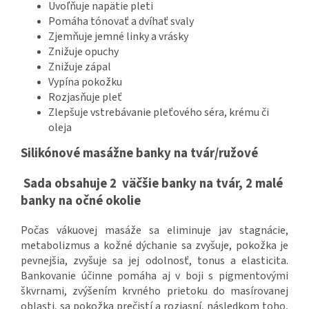
Uvoľňuje napätie pleti
Pomáha tónovať a dvíhať svaly
Zjemňuje jemné linky a vrásky
Znižuje opuchy
Znižuje zápal
Vypína pokožku
Rozjasňuje pleť
Zlepšuje vstrebávanie pleťového séra, krému či
oleja
Silikónové masážne banky na tvár/ružové
Sada obsahuje 2 väčšie banky na tvár, 2 malé
banky na očné okolie
Počas vákuovej masáže sa eliminuje jav stagnácie,
metabolizmus a kožné dýchanie sa zvyšuje, pokožka je
pevnejšia, zvyšuje sa jej odolnosť, tonus a elasticita.
Bankovanie účinne pomáha aj v boji s pigmentovými
škvrnami, zvýšením krvného prietoku do masírovanej
oblasti, sa pokožka prečistí a rozjasní, následkom toho,