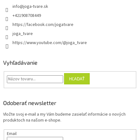
info
@
joga-tvare.sk
+421908708449
https://facebook.com/jogatvare
joga_tvare
https://www.youtube.com/@joga_tvare
Vyhľadávanie
HĽADAŤ
Odoberať newsletter
Vložte svoj e-mail a my Vám budeme zasielať informácie o nových
produktoch na našom e-shope.
Email