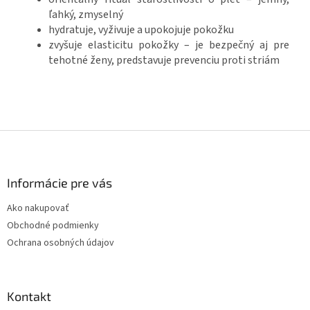
ľahký, zmyselný
hydratuje, vyživuje a upokojuje pokožku
zvyšuje elasticitu pokožky – je bezpečný aj pre
tehotné ženy, predstavuje prevenciu proti striám
Z
á
p
ä
Informácie pre vás
t
Ako nakupovať
i
Obchodné podmienky
e
Ochrana osobných údajov
Kontakt