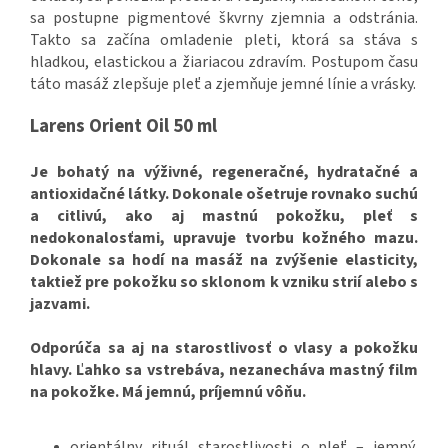
sa postupne pigmentové škvrny zjemnia a odstránia.
Takto sa začína omladenie pleti, ktorá sa stáva s
hladkou, elastickou a žiariacou zdravím. Postupom času
táto masáž zlepšuje pleť a zjemňuje jemné línie a vrásky.
Larens Orient Oil 50 ml
Je bohatý na výživné, regeneračné, hydratačné a
antioxidačné látky. Dokonale ošetruje rovnako suchú
a citlivú, ako aj mastnú pokožku, pleť s
nedokonalosťami, upravuje tvorbu kožného mazu.
Dokonale sa hodí na masáž na zvýšenie elasticity,
taktiež pre pokožku so sklonom k vzniku strií alebo s
jazvami.
Odporúča sa aj na starostlivosť o vlasy a pokožku
hlavy. Ľahko sa vstrebáva, nezanecháva mastný film
na pokožke. Má jemnú, príjemnú vôňu.
orientálny rituál starostlivosti o pleť – jemný,