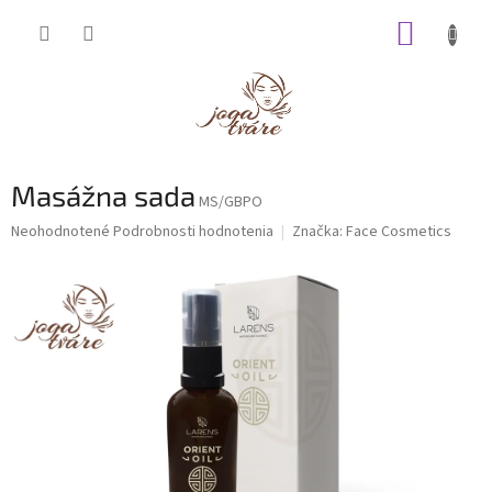
Prejsť
NÁKUP
na
obsah
KOŠÍK
Masážna sada
MS/GBPO
Priemerné
Neohodnotené
Podrobnosti hodnotenia
Značka:
Face Cosmetics
hodnotenie
produktu
je
0,0
z
5
hviezdičiek.