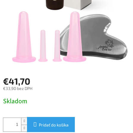
€41,70
€33,90 bez DPH
Jednotková
Skladom
cena:
Pridať do košíka