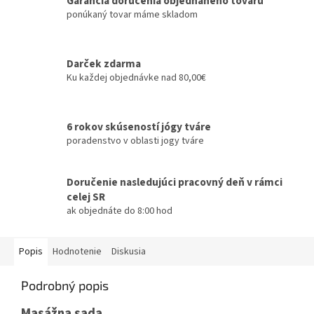
Garancia doručenia objednaného tovaru
ponúkaný tovar máme skladom
Darček zdarma
Ku každej objednávke nad 80,00€
6 rokov skúseností jógy tváre
poradenstvo v oblasti jogy tváre
Doručenie nasledujúci pracovný deň v rámci
celej SR
ak objednáte do 8:00 hod
Popis
Hodnotenie
Diskusia
Podrobný popis
Masážna sada