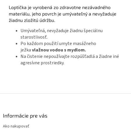
Loptička je vyrobená zo zdravotne nezávadného
materiálu, jeho povrch je umývateľný a nevyžaduje
žiadnu zložitú údržbu.
Umývateľná, nevyžaduje žiadnu špeciálnu
starostlivosť.
Po každom použití umyte masážneho
ježka
vlažnou vodou s mydlom.
Na čistenie nepoužívajte rozpúšťadlá a žiadne iné
agresívne prostriedky.
Z
á
p
ä
Informácie pre vás
t
Ako nakupovať
i