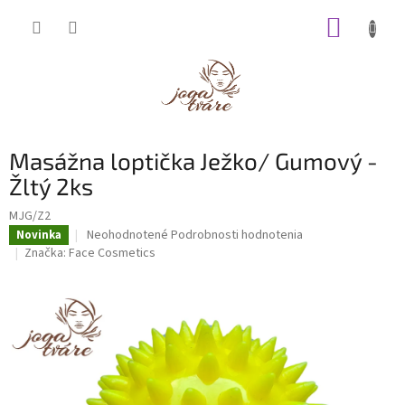
Prejsť
NÁKUP
na
obsah
KOŠÍK
Masážna loptička Ježko/ Gumový -
Žltý 2ks
MJG/Z2
Priemerné
Neohodnotené
Podrobnosti hodnotenia
Novinka
hodnotenie
Značka:
Face Cosmetics
produktu
je
0,0
z
5
hviezdičiek.