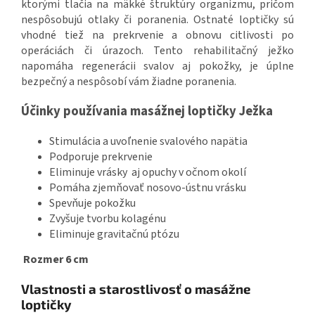
ktorými tlačia na mäkké štruktúry organizmu, pričom
nespôsobujú otlaky či poranenia. Ostnaté loptičky sú
vhodné tiež na prekrvenie a obnovu citlivosti po
operáciách či úrazoch.
Tento rehabilitačný ježko
napomáha regenerácii svalov aj pokožky, je úplne
bezpečný a nespôsobí vám žiadne poranenia.
Účinky používania masážnej loptičky Ježka
Stimulácia a uvoľnenie svalového napätia
Podporuje prekrvenie
Eliminuje vrásky aj opuchy v očnom okolí
Pomáha zjemňovať nosovo-ústnu vrásku
Spevňuje pokožku
Zvyšuje tvorbu kolagénu
Eliminuje gravitačnú ptózu
Rozmer 6 cm
Vlastnosti a starostlivosť o masážne
loptičky