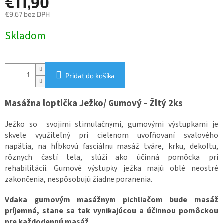
€11,90
€9,67 bez DPH
Jednotková
Skladom
cena:
Pridať do košíka
Masážna loptička Ježko/ Gumový - Žltý 2ks
Ježko so svojimi stimulačnými, gumovými výstupkami je
skvele využiteľný pri cielenom uvoľňovaní svalového
napätia, na hĺbkovú fasciálnu masáž tváre, krku, dekoltu,
rôznych častí tela, slúži ako účinná pomôcka pri
rehabilitácii. Gumové výstupky ježka majú oblé neostré
zakončenia, nespôsobujú žiadne poranenia.
Vďaka gumovým masážnym pichliačom bude masáž
príjemná, stane sa tak vynikajúcou a účinnou pomôckou
pre každodennú masáž.