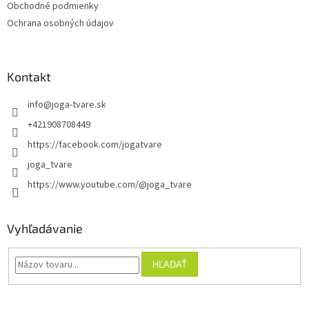
Obchodné podmienky
e
Ochrana osobných údajov
Kontakt
info
@
joga-tvare.sk
+421908708449
https://facebook.com/jogatvare
joga_tvare
https://www.youtube.com/@joga_tvare
Vyhľadávanie
HĽADAŤ