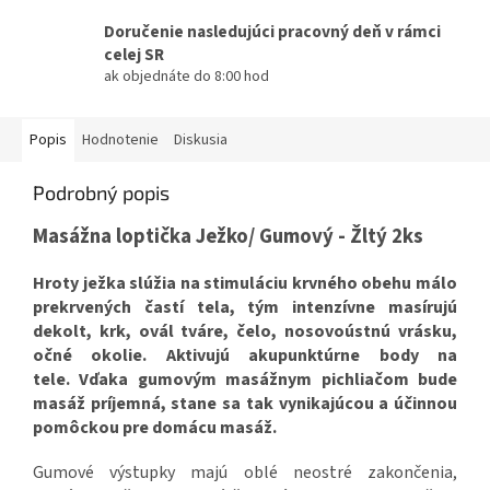
Doručenie nasledujúci pracovný deň v rámci
celej SR
ak objednáte do 8:00 hod
Popis
Hodnotenie
Diskusia
Podrobný popis
Masážna loptička Ježko/ Gumový - Žltý 2ks
Hroty ježka
slúžia na
stimuláciu krvného obehu
málo
prekrvených častí tela, tým
intenzívne masírujú
dekolt, krk, ovál tváre, čelo, nosovoústnú vrásku,
očné okolie. Aktivujú akupunktúrne body na
tele. Vďaka gumovým masážnym pichliačom bude
masáž príjemná, stane sa tak vynikajúcou a účinnou
pomôckou pre domácu masáž.
Gumové výstupky majú oblé neostré zakončenia,