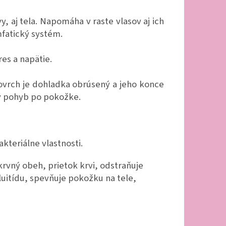
, aj tela. Napomáha v raste vlasov aj ich
mfatický systém.
res a napätie.
ovrch je dohladka obrúsený a jeho konce
ný pohyb po pokožke.
kteriálne vlastnosti.
krvný obeh, prietok krvi, odstraňuje
luitídu, spevňuje pokožku na tele,