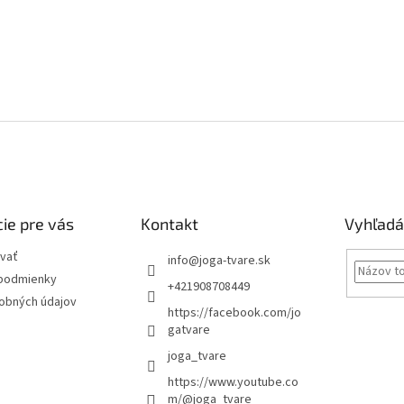
ie pre vás
Kontakt
Vyhľadá
vať
info
@
joga-tvare.sk
podmienky
+421908708449
obných údajov
https://facebook.com/jo
gatvare
joga_tvare
https://www.youtube.co
m/@joga_tvare