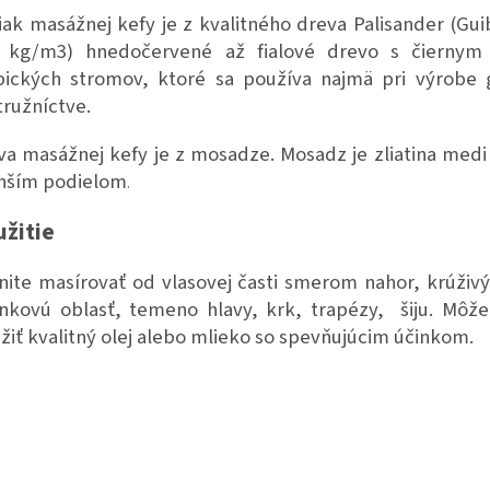
iak masážnej kefy je z kvalitného dreva Palisander (Guib
 kg/m3) hnedočervené až fialové drevo s čiernym 
pických stromov, ktoré sa používa najmä pri výrobe g
tružníctve.
va masážnej kefy je z mosadze. Mosadz je zliatina medi
ším podielom
.
žitie
nite masírovať od vlasovej časti smerom nahor, krúživ
nkovú oblasť, temeno hlavy, krk, trapézy, šiju. Môže
žiť kvalitný olej alebo mlieko so spevňujúcim účinkom.