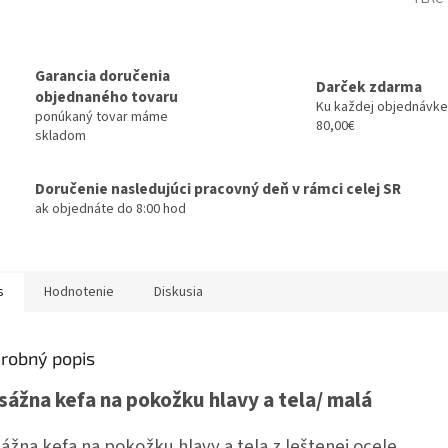
Garancia doručenia
Darček zdarma
objednaného tovaru
Ku každej objednávke
ponúkaný tovar máme
80,00€
skladom
Doručenie nasledujúci pracovný deň v rámci celej SR
ak objednáte do 8:00 hod
s
Hodnotenie
Diskusia
robný popis
ážna kefa na pokožku hlavy a tela/ malá
ážna kefa na pokožku hlavy a tela z leštenej ocele.