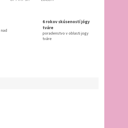
6 rokov skúseností jógy
tváre
 nad
poradenstvo v oblasti jogy
tváre