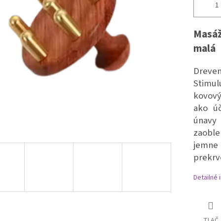
Masáž
malá
Dreven
Stimul
kovový
ako úč
únavy
zaoble
jemne 
prekrv
Detailné 
TLAČ