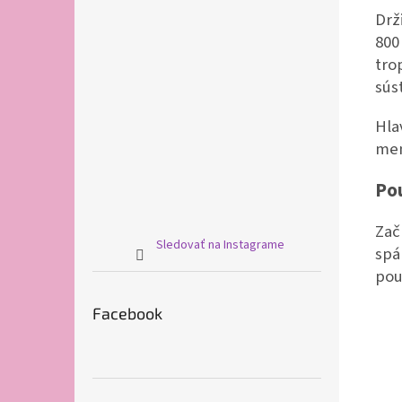
Drž
800
tro
sús
Hla
men
Pou
Zač
Sledovať na Instagrame
spá
pou
Facebook