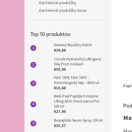
Darčekové poukážky
Darčekové poukážky tovar
Top 10 produktov
Drevený Masážny Kalich
€29,60
Cocole Hydratačný Liftingový
Olej Proti Vráskam
€35,90
FIXA TAPE FIXA TAPE -
Kineziologický tejp – Béžová
Popi
€13,60
Medi-Peel Peptide 9 Volume
Lifting All In One Essence Pro
Pod
100 ml
€27,90
Mas
Biopeptide Serum Spray 150 ml
€33,37
Mas