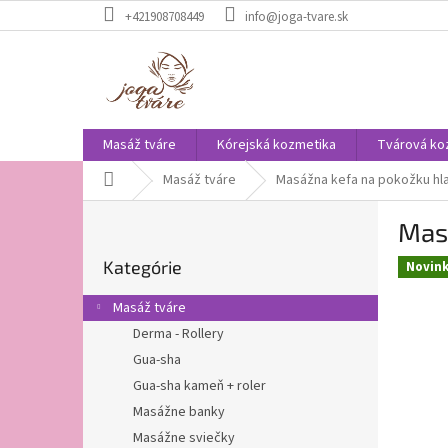
Prejsť
+421908708449
info@joga-tvare.sk
na
obsah
Masáž tváre
Kórejská kozmetika
Tvárová ko
Domov
Masáž tváre
Masážna kefa na pokožku hla
B
Masá
o
Preskočiť
č
Kategórie
kategórie
Novin
n
ý
Masáž tváre
p
Derma - Rollery
a
Gua-sha
n
e
Gua-sha kameň + roler
l
Masážne banky
Masážne sviečky