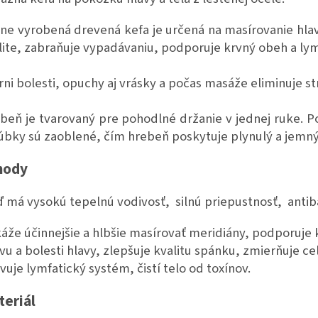
ne vyrobená drevená kefa je určená na masírovanie hlavy
lite, zabraňuje vypadávaniu, podporuje krvný obeh a ly
rni bolesti, opuchy aj vrásky a počas masáže eliminuje st
beň je tvarovaný pre pohodlné držanie v jednej ruke. P
zúbky sú zaoblené, čím hrebeň poskytuje plynulý a jem
hody
 má vysokú tepelnú vodivosť, silnú priepustnosť, antiba
áže účinnejšie a hlbšie masírovať meridiány, podporuje 
vu a bolesti hlavy, zlepšuje kvalitu spánku, zmierňuje ce
ivuje lymfatický systém, čistí telo od toxínov.
teriál