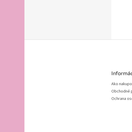
Z
á
p
ä
t
Informác
i
e
Ako nakupo
Obchodné 
Ochrana os