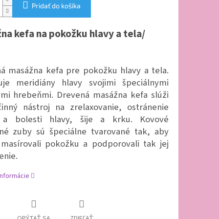
Pridať do košíka
na kefa na pokožku hlavy a tela/
á masážna kefa pre pokožku hlavy a tela.
uje meridiány hlavy svojimi špeciálnymi
mi hrebeňmi. Drevená masážna kefa slúži
inný nástroj na zrelaxovanie, ostránenie
 a bolesti hlavy, šije a krku. Kovové
né zuby sú špeciálne tvarované tak, aby
masírovali pokožku a podporovali tak jej
enie.
informácie
OPÝTAŤ SA
ZDIEĽAŤ