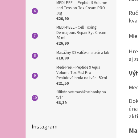
MEDI-PEEL - Peptide 9 Volume
and Tension Tox Cream PRO
Ruč
50g
€26,90
kva
MEDI-PEEL - Cell Toxing
Dermajours Repair Eye Cream
Mie
30 ml
€26,90
Hre
Masážny 3D valček na tvár a krk
€18,90
aj 
Medi-Peel - Peptide 9 Aqua
Vý
Volume Tox Mist Pro -
Peptidová hmla na tvár - 50ml
€21,50
Meď
Silikónové masážne banky na
tvár
Dok
€6,39
úna
akt
Instagram
Ma