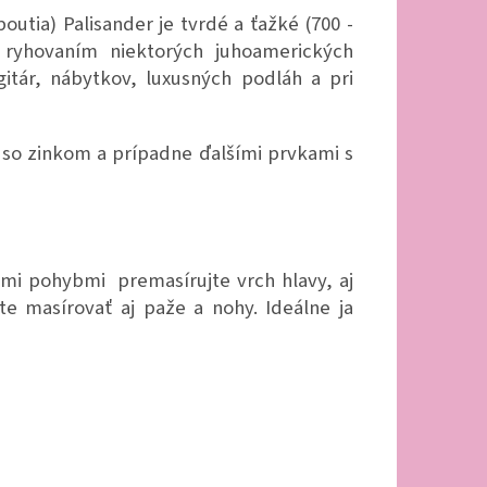
outia) Palisander je tvrdé a ťažké (700 -
ryhovaním niektorých juhoamerických
itár, nábytkov, luxusných podláh a pri
 so zinkom a prípadne ďalšími prvkami s
ými pohybmi premasírujte vrch hlavy, aj
te masírovať aj paže a nohy. Ideálne ja