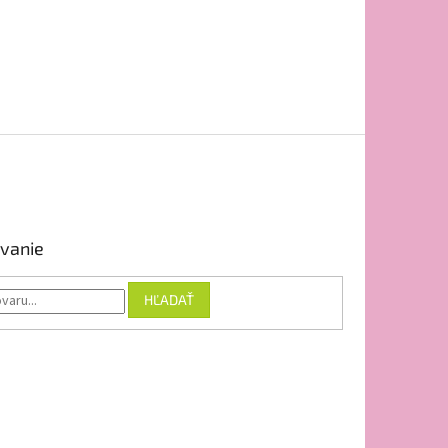
vanie
HĽADAŤ