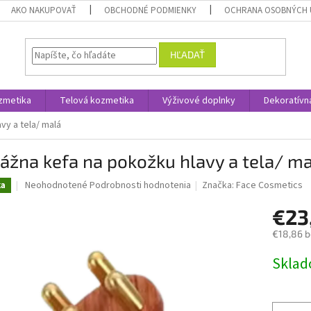
AKO NAKUPOVAŤ
OBCHODNÉ PODMIENKY
OCHRANA OSOBNÝCH 
HĽADAŤ
zmetika
Telová kozmetika
Výživové doplnky
Dekoratívn
vy a tela/ malá
žna kefa na pokožku hlavy a tela/ m
Priemerné
Neohodnotené
Podrobnosti hodnotenia
Značka:
Face Cosmetics
ka
hodnotenie
produktu
€23
je
€18,86 
0,0
z
Jednotk
Skla
5
cena:
hviezdičiek.