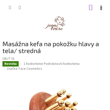
Prejsť
NÁKUP
na
obsah
KOŠÍK
Masážna kefa na pokožku hlavy a
tela/ stredná
GNJT 01
Priemerné
1 hodnotenie
Podrobnosti hodnotenia
Novinka
hodnotenie
Značka:
Face Cosmetics
produktu
je
5,0
z
5
hviezdičiek.