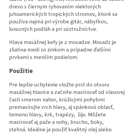
drevo s čiernym ryhovaním niektorých
juhoamerických tropických stromov, ktoré sa
používa najmä pri výrobe gitár, nábytkov,
luxusných podláh a pri sústružníctve.
Hlava masážnej kefy je z mosadze. Mosadz je
zliatina medi so zinkom a prípadne ďalšími
prvkami s menším podielom.
Použitie
Pre lepšie uchytenie vložte prst do otvoru
masážnej hlavice a začnite masírovať od vlasovej
časti smerom nahor, krúživými pohybmi
premasírujte vrch hlavy, aj spánkovú oblasť,
temeno hlavy, krk, trapézy, šiju. Môžete
masírovať aj paže a nohy, brucho, boky,
stehná.
Ideálne ja použiť kvalitný olej alebo