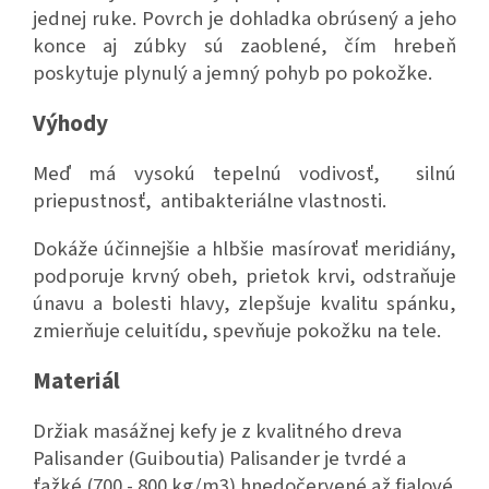
jednej ruke. Povrch je dohladka obrúsený a jeho
konce aj zúbky sú zaoblené, čím hrebeň
poskytuje plynulý a jemný pohyb po pokožke.
Výhody
Meď má vysokú tepelnú vodivosť, silnú
priepustnosť, antibakteriálne vlastnosti.
Dokáže účinnejšie a hlbšie masírovať meridiány,
podporuje krvný obeh, prietok krvi, odstraňuje
únavu a bolesti hlavy, zlepšuje kvalitu spánku,
zmierňuje celuitídu, spevňuje pokožku na tele.
Materiál
Držiak masážnej kefy je z kvalitného dreva
Palisander
(Guiboutia) Palisander je tvrdé a
ťažké (700 - 800 kg/m3) hnedočervené až fialové