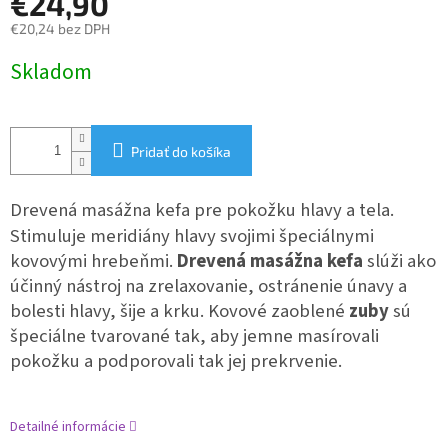
€24,90
€20,24 bez DPH
Jednotková
Skladom
cena:
Pridať do košíka
Drevená masážna kefa pre pokožku hlavy a tela.
Stimuluje meridiány hlavy svojimi špeciálnymi
kovovými hrebeňmi.
Drevená masážna kefa
slúži ako
účinný nástroj na zrelaxovanie, ostránenie únavy a
bolesti hlavy, šije a krku. Kovové zaoblené
zuby
sú
špeciálne tvarované tak, aby jemne masírovali
pokožku a podporovali tak jej prekrvenie.
Detailné informácie