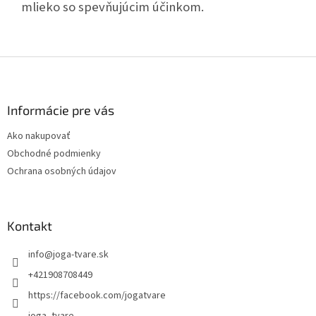
mlieko so spevňujúcim účinkom.
Z
á
p
ä
Informácie pre vás
t
Ako nakupovať
i
Obchodné podmienky
e
Ochrana osobných údajov
Kontakt
info
@
joga-tvare.sk
+421908708449
https://facebook.com/jogatvare