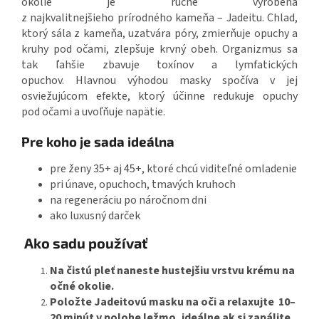
okolie je ručne vyrobená
z najkvalitnejšieho prírodného kameňa – Jadeitu. Chlad,
ktorý sála z kameňa, uzatvára póry, zmierňuje opuchy a
kruhy pod očami, zlepšuje krvný obeh. Organizmus sa
tak ľahšie zbavuje toxínov a lymfatických
opuchov. Hlavnou výhodou masky spočíva v jej
osviežujúcom efekte, ktorý účinne redukuje opuchy
pod očami a uvoľňuje napätie.
Pre koho je sada ideálna
pre ženy 35+ aj 45+, ktoré chcú viditeľné omladenie
pri únave, opuchoch, tmavých kruhoch
na regeneráciu po náročnom dni
ako luxusný darček
Ako sadu používať
Na čistú pleť naneste hustejšiu vrstvu krému na
očné okolie.
Položte Jadeitovú masku na oči a relaxujte 10–
20 minút v polohe ležmo, ideálne ak si zapálite