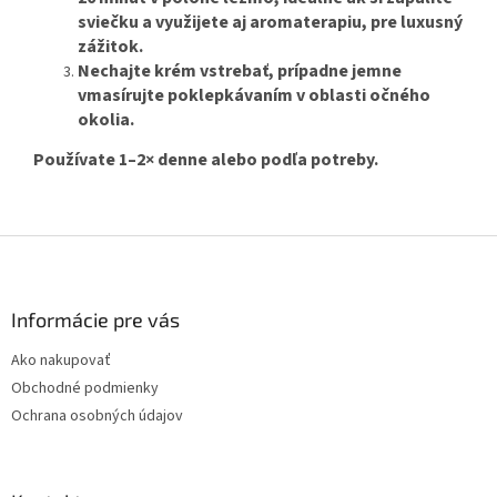
sviečku a využijete aj aromaterapiu, pre luxusný
zážitok.
Nechajte krém vstrebať, prípadne jemne
vmasírujte poklepkávaním v oblasti očného
okolia.
Používate 1–2× denne alebo podľa potreby.
Z
á
p
ä
Informácie pre vás
t
Ako nakupovať
i
Obchodné podmienky
e
Ochrana osobných údajov