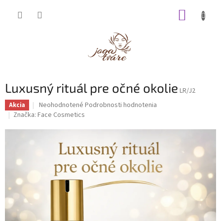
Prejsť
NÁKUP
na
obsah
KOŠÍK
Luxusný rituál pre očné okolie
LR/J2
Priemerné
Neohodnotené
Podrobnosti hodnotenia
Akcia
hodnotenie
Značka:
Face Cosmetics
produktu
je
0,0
z
5
hviezdičiek.