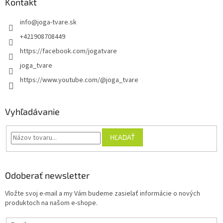
Kontakt
info
@
joga-tvare.sk
+421908708449
https://facebook.com/jogatvare
joga_tvare
https://www.youtube.com/@joga_tvare
Vyhľadávanie
HĽADAŤ
Odoberať newsletter
Vložte svoj e-mail a my Vám budeme zasielať informácie o nových
produktoch na našom e-shope.