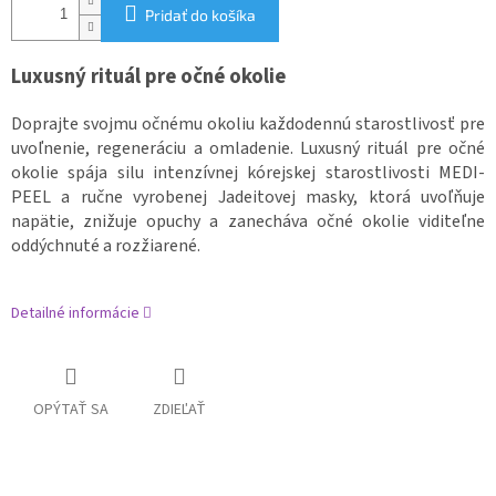
Pridať do košíka
Luxusný rituál pre očné okolie
Doprajte svojmu očnému okoliu každodennú starostlivosť pre
uvoľnenie, regeneráciu a omladenie. Luxusný rituál pre očné
okolie spája silu intenzívnej kórejskej starostlivosti MEDI-
PEEL a ručne vyrobenej Jadeitovej masky, ktorá uvoľňuje
napätie, znižuje opuchy a zanecháva očné okolie viditeľne
oddýchnuté a rozžiarené.
Detailné informácie
OPÝTAŤ SA
ZDIEĽAŤ