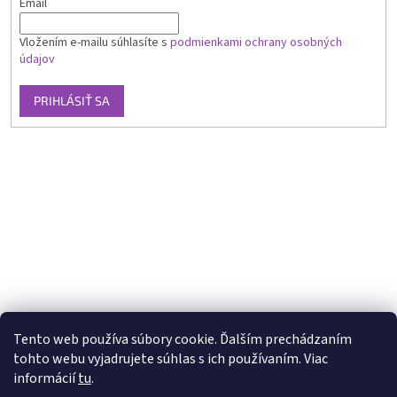
Email
Vložením e-mailu súhlasíte s
podmienkami ochrany osobných
údajov
PRIHLÁSIŤ SA
Tento web používa súbory cookie. Ďalším prechádzaním
tohto webu vyjadrujete súhlas s ich používaním. Viac
informácií
tu
.