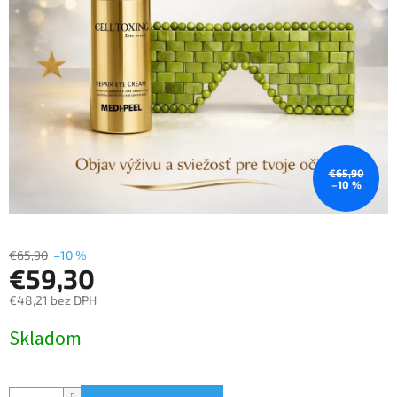
€65,90
–10 %
€65,90
–10 %
€59,30
€48,21 bez DPH
Jednotková
Skladom
cena: