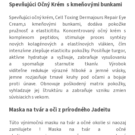
Spevňujúci Očný Krém s kmeňovými bunkami
Spevňujúci očný krém, Cell Toxing Dermajours Repair Eye
Cream,s kmeňovými bunkami, dodáva pokožke
pružnosť a elasticititu. Koncentrovaný očný krém s
komplexom peptidov, stimuluje proces syntézy
nových kolagénových a elastínových vlákien, čím
intenzívne zlepšuje elasticitu pokožky. Posilňuje turgor,
aktívne hydratuje a vyživuje, zabraňuje vysušovaniu
a spomaľuje starnutie tkanív. Výrobok
viditeľne redukuje výrazné hlboké a jemné vrásky,
jemne rozjasňuje tmavé kruhy pod očami a bojuje
proti únave. Obnovuje poškodený matrix pokožky,
vyhladzuje jej štruktúru a zabraňuje vzniku zmien
súvisiacich s vekom.
Maska na tvár a oči z prírodného Jadeitu
Túto výnimočnú masku na tvár a očné okolie si naozaj
zamilujete ! Maska na tvár a očné