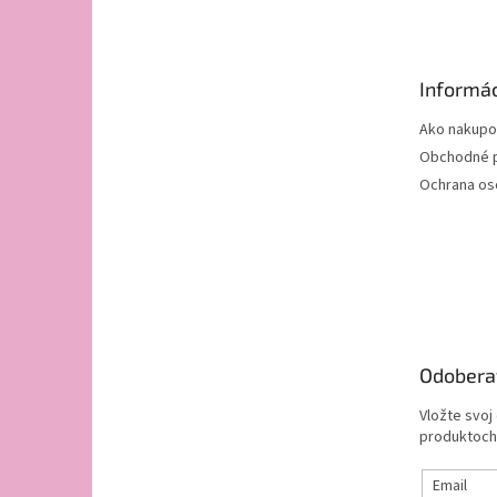
p
ä
t
Informác
i
e
Ako nakupo
Obchodné 
Ochrana os
Odobera
Vložte svoj
produktoch
Email