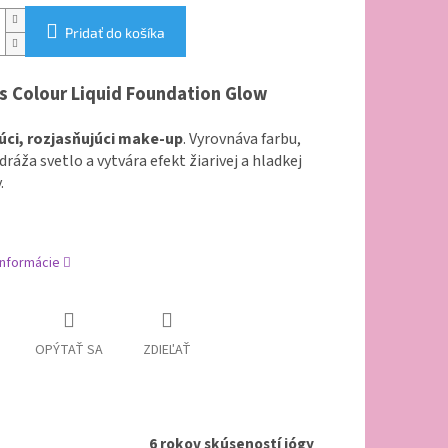
Pridať do košíka
s Colour Liquid Foundation Glow
úci, rozjasňujúci make-up
. Vyrovnáva farbu,
ráža svetlo a vytvára efekt žiarivej a hladkej
.
informácie
OPÝTAŤ SA
ZDIEĽAŤ
6 rokov skúseností jógy