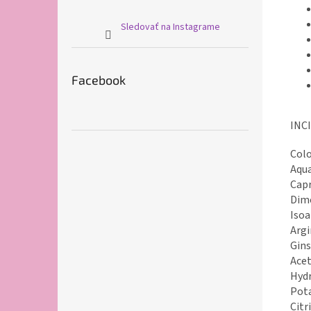
Sledovať na Instagrame
Facebook
INCI
Colo
Aqua
Capr
Dime
Isoa
Argi
Gins
Acet
Hydr
Pota
Citr