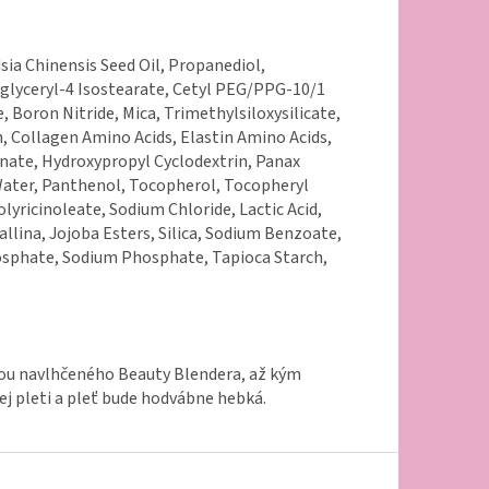
ia Chinensis Seed Oil, Propanediol,
yglyceryl-4 Isostearate, Cetyl PEG/PPG-10/1
 Boron Nitride, Mica, Trimethylsiloxysilicate,
 Collagen Amino Acids, Elastin Amino Acids,
nate, Hydroxypropyl Cyclodextrin, Panax
 Water, Panthenol, Tocopherol, Tocopheryl
lyricinoleate, Sodium Chloride, Lactic Acid,
allina, Jojoba Esters, Silica, Sodium Benzoate,
osphate, Sodium Phosphate, Tapioca Starch,
ou navlhčeného Beauty Blendera, až kým
j pleti a pleť bude hodvábne hebká.