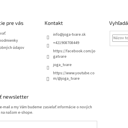
ie pre vás
Kontakt
Vyhľadá
vať
info
@
joga-tvare.sk
podmienky
+421908708449
obných údajov
https://facebook.com/jo
gatvare
joga_tvare
https://www.youtube.co
m/@joga_tvare
ť newsletter
 e-mail a my Vám budeme zasielať informácie o nových
 na našom e-shope.