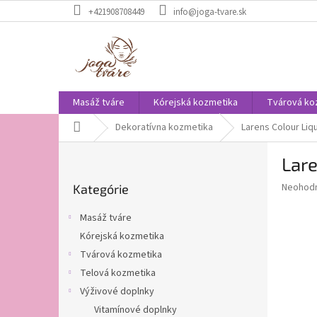
Prejsť
+421908708449
info@joga-tvare.sk
na
obsah
Masáž tváre
Kórejská kozmetika
Tvárová ko
Domov
Dekoratívna kozmetika
Larens Colour Liq
B
Lare
o
Preskočiť
č
Priemer
Neohod
Kategórie
kategórie
n
hodnote
ý
produkt
Masáž tváre
p
je
Kórejská kozmetika
0,0
a
z
Tvárová kozmetika
n
5
e
Telová kozmetika
hviezdič
l
Výživové doplnky
Vitamínové doplnky