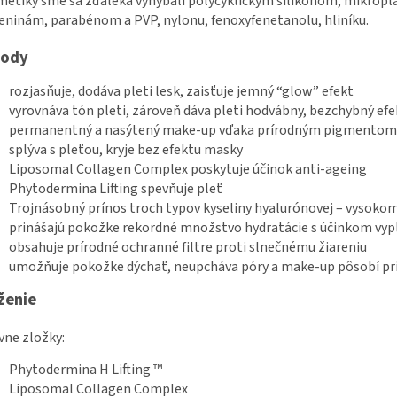
etiky sme sa zďaleka vyhýbali polycyklickým silikónom, mikrop
eninám, parabénom a PVP, nylonu, fenoxyfenetanolu, hliníku.
hody
rozjasňuje, dodáva pleti lesk, zaisťuje jemný “glow” efekt
vyrovnáva tón pleti, zároveň dáva pleti hodvábny, bezchybný efe
permanentný a nasýtený make-up vďaka prírodným pigmentom
splýva s pleťou, kryje bez efektu masky
Liposomal Collagen Complex poskytuje účinok anti-ageing
Phytodermina Lifting spevňuje pleť
Trojnásobný prínos troch typov kyseliny hyalurónovej – vysok
prinášajú pokožke rekordné množstvo hydratácie s účinkom vyp
obsahuje prírodné ochranné filtre proti slnečnému žiareniu
umožňuje pokožke dýchať, neupcháva póry a make-up pôsobí pr
ženie
vne zložky:
Phytodermina H Lifting ™
Liposomal Collagen Complex