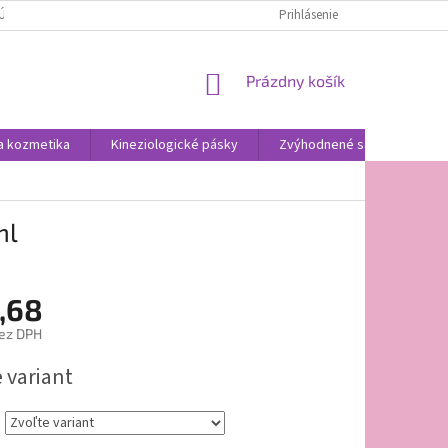
ÚDAJOV
Prihlásenie
NÁKUPNÝ
Prázdny košík
KOŠÍK
a kozmetika
Kineziologické pásky
Zvýhodnené sady
Ob
ml
,68
ez DPH
ová
 variant