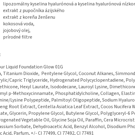
lipozomálny kyselina hyalurónová a kyselina hyalurónová nízk
extrakt z pupočníka ázijského
extrakt z koreňa ženšenu
kokosová voda,
jojobový olej,
prírodné filtre
:
ur Liquid Foundation Glow 01G
, Titanium Dioxide, Pentylene Glycol, Coconut Alkanes, Simmonds
ylic/Capric Triglyceride, Hydrogenated Polycyclopentadiene, Pol
thicone, Hexyl Laurate, Isododecane, Lauroyl Lysine, Dimethicone,
myl p-Methoxycinnamate, Phosphatidylcholine, Collagen, Elastin,
nine/Lysine Polypeptide, Palmitoyl Oligopeptide, Sodium Hyaluro
eng Root Extract, Centella Asiatica Leaf Extract, Cocos Nucifera
ate, Glycerin, Propylene Glycol, Butylene Glycol, Polyglyceryl-6 Po
ogenated Vegetable Oil, Glycine Soja Oil, Paraffin, Cera Microcrist
ssium Sorbate, Dehydroacetic Acid, Benzyl Alcohol, Disodium Ph
ic Acid, Parfum, +/- CI 77499, CI 77492, CI 77491