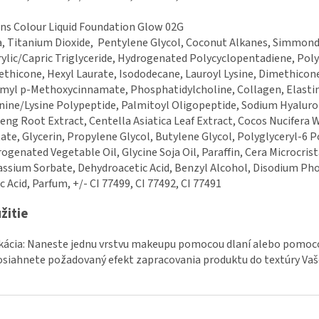
ns Colour Liquid Foundation Glow 02G
, Titanium Dioxide, Pentylene Glycol, Coconut Alkanes, Simmonds
ylic/Capric Triglyceride, Hydrogenated Polycyclopentadiene, Pol
thicone, Hexyl Laurate, Isododecane, Lauroyl Lysine, Dimethicone,
myl p-Methoxycinnamate, Phosphatidylcholine, Collagen, Elastin,
nine/Lysine Polypeptide, Palmitoyl Oligopeptide, Sodium Hyaluro
eng Root Extract, Centella Asiatica Leaf Extract, Cocos Nucifera
ate, Glycerin, Propylene Glycol, Butylene Glycol, Polyglyceryl-6 Po
ogenated Vegetable Oil, Glycine Soja Oil, Paraffin, Cera Microcrist
ssium Sorbate, Dehydroacetic Acid, Benzyl Alcohol, Disodium Ph
ic Acid, Parfum, +/- CI 77499, CI 77492, CI 77491
žitie
kácia: Naneste jednu vrstvu makeupu pomocou dlaní alebo pomoc
siahnete požadovaný efekt zapracovania produktu do textúry Vaše