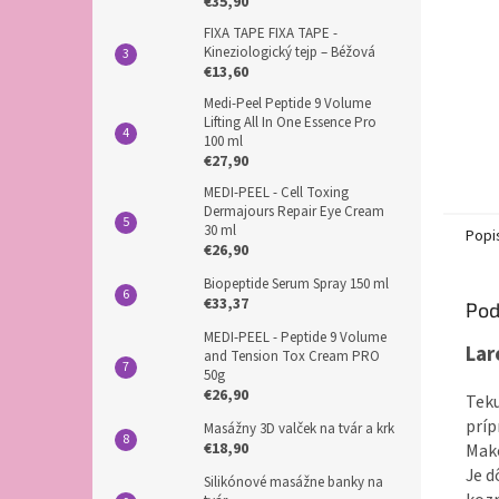
€35,90
FIXA TAPE FIXA TAPE -
Kineziologický tejp – Béžová
€13,60
Medi-Peel Peptide 9 Volume
Lifting All In One Essence Pro
100 ml
€27,90
MEDI-PEEL - Cell Toxing
Dermajours Repair Eye Cream
30 ml
Popi
€26,90
Biopeptide Serum Spray 150 ml
€33,37
Pod
MEDI-PEEL - Peptide 9 Volume
Lar
and Tension Tox Cream PRO
50g
€26,90
Teku
príp
Masážny 3D valček na tvár a krk
€18,90
Make
Je d
Silikónové masážne banky na