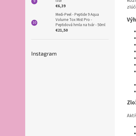
kozm
tvár
€6,39
zlúč
Medi-Peel - Peptide 9 Aqua
Vý
Volume Tox Mist Pro -
Peptidová hmla na tvár - 50ml
€21,50
Instagram
Zlo
Aktí