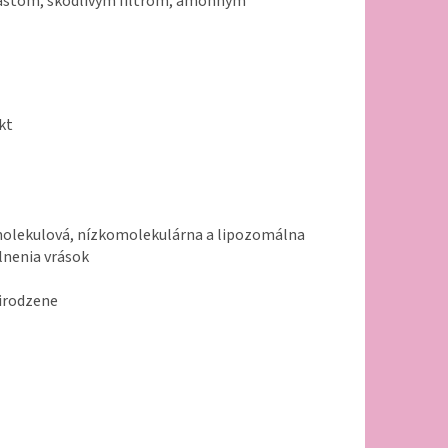
lastom, škodlivým filtrom, amónnym
kt
omolekulová, nízkomolekulárna a lipozomálna
lnenia vrások
irodzene