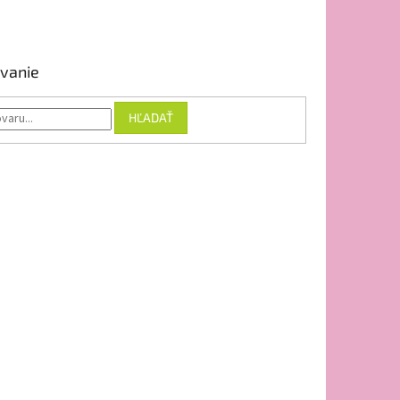
vanie
HĽADAŤ