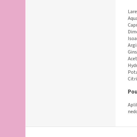
Lare
Aqua
Capr
Dime
Isoa
Argi
Gins
Acet
Hydr
Pota
Citr
Pou
Apli
nedo
Z
á