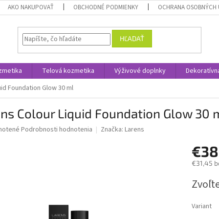
AKO NAKUPOVAŤ
OBCHODNÉ PODMIENKY
OCHRANA OSOBNÝCH 
HĽADAŤ
zmetika
Telová kozmetika
Výživové doplnky
Dekoratívn
uid Foundation Glow 30 ml
ns Colour Liquid Foundation Glow 30 
né
notené
Podrobnosti hodnotenia
Značka:
Larens
nie
€38
u
€31,45 b
Jednotk
Zvoľte
cena:
iek.
Variant