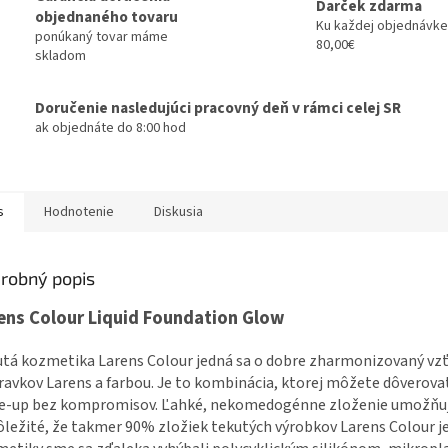
Darček zdarma
objednaného tovaru
Ku každej objednávke
ponúkaný tovar máme
80,00€
skladom
Doručenie nasledujúci pracovný deň v rámci celej SR
ak objednáte do 8:00 hod
s
Hodnotenie
Diskusia
robný popis
ens Colour Liquid Foundation Glow
tá kozmetika Larens Colour jedná sa o dobre zharmonizovaný vzť
ravkov Larens a farbou. Je to kombinácia, ktorej môžete dôverovať
-up bez kompromisov. Ľahké, nekomedogénne zloženie umožňuje 
ôležité, že takmer 90% zložiek tekutých výrobkov Larens Colour j