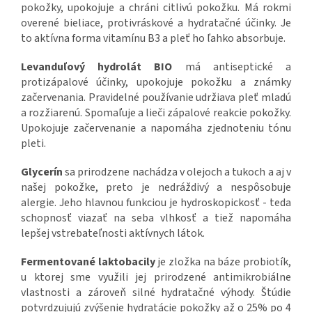
pokožky, upokojuje a chráni citlivú pokožku. Má rokmi
overené bieliace, protivráskové a hydratačné účinky. Je
to aktívna forma vitamínu B3 a pleť ho ľahko absorbuje.
Levanduľový hydrolát
BIO
má antiseptické a
protizápalové účinky, upokojuje pokožku a známky
začervenania. Pravidelné používanie udržiava pleť mladú
a rozžiarenú. Spomaľuje a lieči zápalové reakcie pokožky.
Upokojuje začervenanie a napomáha zjednoteniu tónu
pleti.
Glycerín
sa prirodzene nachádza v olejoch a tukoch a aj v
našej pokožke, preto je nedráždivý a nespôsobuje
alergie. Jeho hlavnou funkciou je hydroskopickosť - teda
schopnosť viazať na seba vlhkosť a tiež napomáha
lepšej vstrebateľnosti aktívnych látok.
Fermentované laktobacily
je zložka na báze probiotík,
u ktorej sme využili jej prirodzené antimikrobiálne
vlastnosti a zároveň silné hydratačné výhody. Štúdie
potvrdzujujú zvýšenie hydratácie pokožky až o 25% po 4