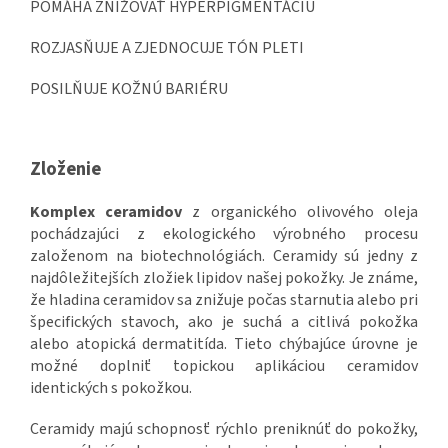
POMÁHA ZNIŽOVAŤ HYPERPIGMENTÁCIU
ROZJASŇUJE A ZJEDNOCUJE TÓN PLETI
POSILŇUJE KOŽNÚ BARIÉRU
Zloženie
Komplex ceramidov
z organického olivového oleja
pochádzajúci z ekologického výrobného procesu
založenom na biotechnológiách. Ceramidy sú jedny z
najdôležitejších zložiek lipidov našej pokožky. Je známe,
že hladina ceramidov sa znižuje počas starnutia alebo pri
špecifických stavoch, ako je suchá a citlivá pokožka
alebo atopická dermatitída. Tieto chýbajúce úrovne je
možné doplniť topickou aplikáciou ceramidov
identických s pokožkou.
Ceramidy majú schopnosť rýchlo preniknúť do pokožky,