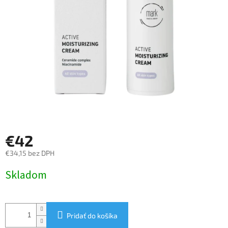
€42
€34,15 bez DPH
Jednotková
Skladom
cena:
Pridať do košíka