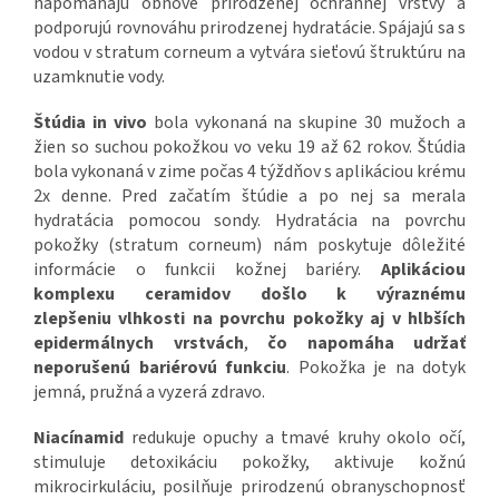
napomáhajú obnove prirodzenej ochrannej vrstvy a
podporujú rovnováhu prirodzenej hydratácie. Spájajú sa s
vodou v stratum corneum a vytvára sieťovú štruktúru na
uzamknutie vody.
Štúdia in vivo
bola vykonaná na skupine 30 mužoch a
žien so suchou pokožkou vo veku 19 až 62 rokov. Štúdia
bola vykonaná v zime počas 4 týždňov s aplikáciou krému
2x denne. Pred začatím štúdie a po nej sa merala
hydratácia pomocou sondy. Hydratácia na povrchu
pokožky (stratum corneum) nám poskytuje dôležité
informácie o funkcii kožnej bariéry.
Aplikáciou
komplexu ceramidov došlo k výraznému
zlepšeniu vlhkosti na povrchu pokožky aj v hlbších
epidermálnych vrstvách
,
čo napomáha
udržať
neporušenú bariérovú funkciu
. Pokožka je na dotyk
jemná, pružná a vyzerá zdravo.
Niacínamid
redukuje opuchy a tmavé kruhy okolo očí,
stimuluje detoxikáciu pokožky, aktivuje kožnú
mikrocirkuláciu, posilňuje prirodzenú obranyschopnosť