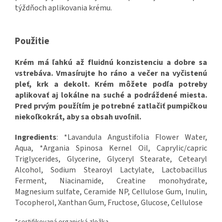
týždňoch aplikovania krému.
Použitie
Krém má ľahkú až fluidnú konzistenciu a dobre sa
vstrebáva. Vmasírujte ho ráno a večer na vyčistenú
pleť, krk a dekolt. Krém môžete podľa potreby
aplikovať aj lokálne na suché a podráždené miesta.
Pred prvým použítím je potrebné zatlačiť pumpičkou
niekoľkokrát, aby sa obsah uvoľnil.
Ingredients
: *Lavandula Angustifolia Flower Water,
Aqua, *Argania Spinosa Kernel Oil, Caprylic/capric
Triglycerides, Glycerine, Glyceryl Stearate, Cetearyl
Alcohol, Sodium Stearoyl Lactylate, Lactobacillus
Ferment, Niacinamide, Creatine monohydrate,
Magnesium sulfate, Ceramide NP, Cellulose Gum, Inulin,
Tocopherol, Xanthan Gum, Fructose, Glucose, Cellulose