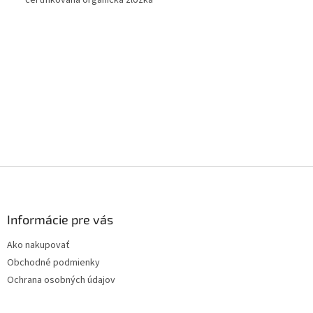
*certifikovaná organická zložka
Z
á
p
ä
Informácie pre vás
t
Ako nakupovať
i
Obchodné podmienky
e
Ochrana osobných údajov