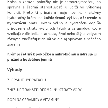
Krása a zdravie pokožky nie je samozrejmosťou, no
správna a šetrná starostlivosť ju udrží vo výbornej
kondícii. Preto ti prinášam moju novinku - aktívny
hydratačný krém na
každodennú výživu, ošetrenie a
hydratáciu pleti
. Okrem výživy a hydratácie dopĺňa
prirodzené straty výživných látok a ceramidov, ktoré
vznikajú v dôsledku starnutia, životného štýlu, vplyvom
rôznych znečisťujúcich látok ale aj vplyvom slnečného
žiarenia.
Krém je
šetrný k pokožke a mikrobiómu a udržuje ju
pružnú
a hodvábne jemnú
.
Výhody
ZLEPŠUJE HYDRATÁCIU
ZNIŽUJE TRANSEPIDERMÁLNU STRATY VODY
DOPĹŇA CERAMIDY A VITAMÍNY