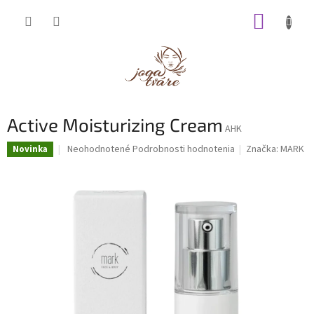
Prejsť
NÁKUP
na
obsah
KOŠÍK
Active Moisturizing Cream
AHK
Priemerné
Neohodnotené
Podrobnosti hodnotenia
Značka:
MARK
Novinka
hodnotenie
produktu
je
0,0
z
5
hviezdičiek.