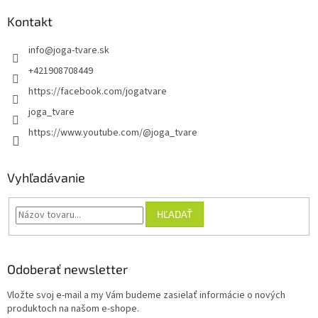
Kontakt
info
@
joga-tvare.sk
+421908708449
https://facebook.com/jogatvare
joga_tvare
https://www.youtube.com/@joga_tvare
Vyhľadávanie
HĽADAŤ
Odoberať newsletter
Vložte svoj e-mail a my Vám budeme zasielať informácie o nových
produktoch na našom e-shope.